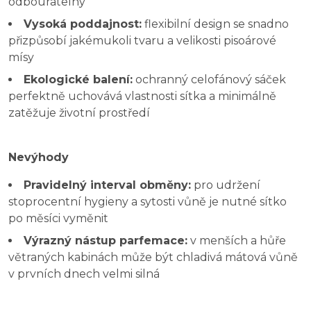
odbouratelný
Vysoká poddajnost:
flexibilní design se snadno
přizpůsobí jakémukoli tvaru a velikosti pisoárové
mísy
Ekologické balení:
ochranný celofánový sáček
perfektně uchovává vlastnosti sítka a minimálně
zatěžuje životní prostředí
Nevýhody
Pravidelný interval obměny:
pro udržení
stoprocentní hygieny a sytosti vůně je nutné sítko
po měsíci vyměnit
Výrazný nástup parfemace:
v menších a hůře
větraných kabinách může být chladivá mátová vůně
v prvních dnech velmi silná