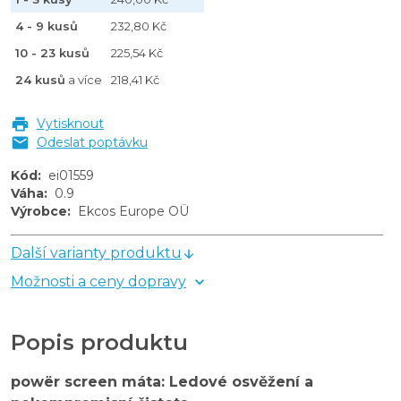
4 - 9 kusů
232,80 Kč
10 - 23 kusů
225,54 Kč
24 kusů
a více
218,41 Kč
Vytisknout
Odeslat poptávku
Kód
:
ei01559
Váha
:
0.9
Výrobce
:
Ekcos Europe OÜ
Další varianty produktu
Možnosti a ceny dopravy
Popis produktu
powër screen máta: Ledové osvěžení a