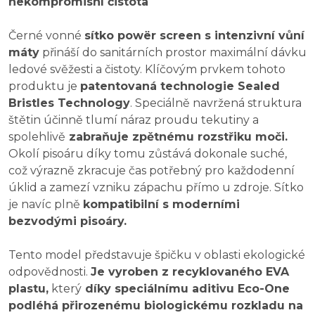
nekompromisní čistota
Černé vonné
sítko powër screen s intenzivní vůní
máty
přináší do sanitárních prostor maximální dávku
ledové svěžesti a čistoty. Klíčovým prvkem tohoto
produktu je
patentovaná technologie Sealed
Bristles Technology
. Speciálně navržená struktura
štětin účinně tlumí náraz proudu tekutiny a
spolehlivě
zabraňuje zpětnému rozstřiku moči.
Okolí pisoáru díky tomu zůstává dokonale suché,
což výrazně zkracuje čas potřebný pro každodenní
úklid a zamezí vzniku zápachu přímo u zdroje. Sítko
je navíc plně
kompatibilní s moderními
bezvodými pisoáry.
Tento model představuje špičku v oblasti ekologické
odpovědnosti.
Je vyroben z recyklovaného EVA
plastu,
který
díky speciálnímu aditivu Eco-One
podléhá přirozenému biologickému rozkladu na