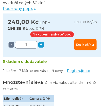
ovzduší celých 30 dní.
Podrobný popis
240,00 Kč
ks
120,00 Kč
/
s DPH
198,35 Kč
bez DPH
Nákupem získáte
1
bod
-
+
Do košíku
Skladem u dodavatele
Jste firma? Máme pro vás lepší ceny -
Registrujte se
Množstevní sleva
Čím víc nakoupíte, tím méně
zaplatíte
Min. odběr
Cena s DPH
1 - 3 kusy
240,00 Kč