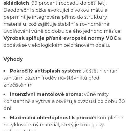
skládkách
(99 procent rozpadu do pěti let).
Deodorační složka evokující divokou mátu a
peprmint je integrována přímo do struktury
materiálu, což zajišťuje stabilní a rovnoměrné
uvolňování vůně po dobu celého jednoho měsíce.
Výrobek splňuje přísné evropské normy VOC
a
dodává se v ekologickém celofánovém obalu.
Výhody
Pokročilý antisplash systém:
síť štětin chrání
sanitární zázemí i oděv návštěvníků před
znečištěním
Intenzivní mentolové aroma:
vůně máty
konstantně a vytrvale osvěžuje ovzduší po dobu 30
dní
Maximální ohleduplnost k přírodě:
kompletně
recyklovatelný materiál, který je biologicky