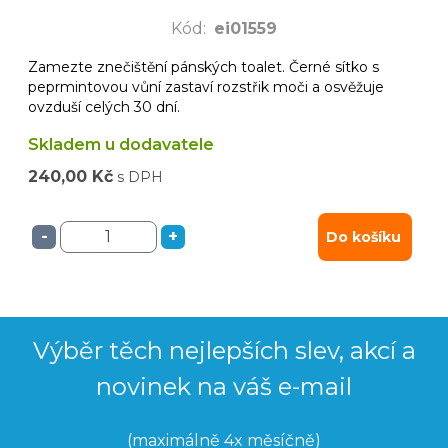
Kód
:
ei01559
Zamezte znečištění pánských toalet. Černé sítko s
peprmintovou vůní zastaví rozstřik moči a osvěžuje
ovzduší celých 30 dní.
Skladem u dodavatele
240,00 Kč
s DPH
-
+
Do košíku
Výběr těch nejlepších slev, akcí a
novinek na váš e-mail
(maximálně 4x měsíčně)