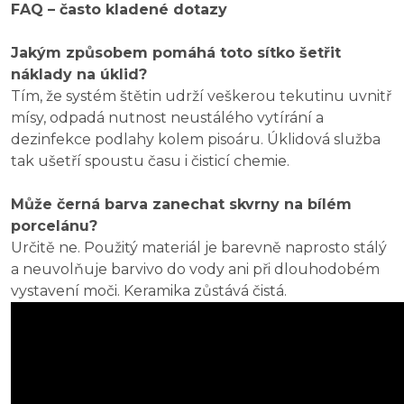
FAQ – často kladené dotazy
Jakým způsobem pomáhá toto sítko šetřit
náklady na úklid?
Tím, že systém štětin udrží veškerou tekutinu uvnitř
mísy, odpadá nutnost neustálého vytírání a
dezinfekce podlahy kolem pisoáru. Úklidová služba
tak ušetří spoustu času i čisticí chemie.
Může černá barva zanechat skvrny na bílém
porcelánu?
Určitě ne. Použitý materiál je barevně naprosto stálý
a neuvolňuje barvivo do vody ani při dlouhodobém
vystavení moči. Keramika zůstává čistá.