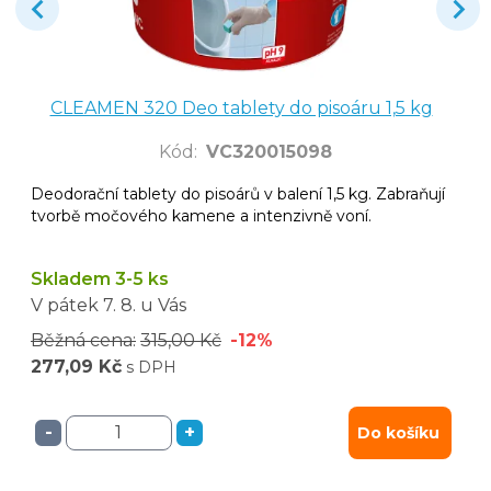
CLEAMEN 320 Deo tablety do pisoáru 1,5 kg
Kód
:
VC320015098
Deodorační tablety do pisoárů v balení 1,5 kg. Zabraňují
tvorbě močového kamene a intenzivně voní.
Skladem 3-5 ks
V pátek
7. 8.
u Vás
Běžná cena:
315,00 Kč
-12%
277,09 Kč
s DPH
-
+
Do košíku