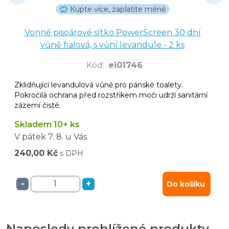
Kupte více, zaplatíte méně
Vonné pisoárové sítko PowerScreen 30 dní
vůně fialová, s vůní levandule - 2 ks
Kód
:
ei01746
Zklidňující levandulová vůně pro pánské toalety.
Pokročilá ochrana před rozstřikem moči udrží sanitární
zázemí čisté.
Skladem 10+ ks
V pátek
7. 8.
u Vás
240,00 Kč
s DPH
-
+
Do košíku
Naposledy prohlížené produkty