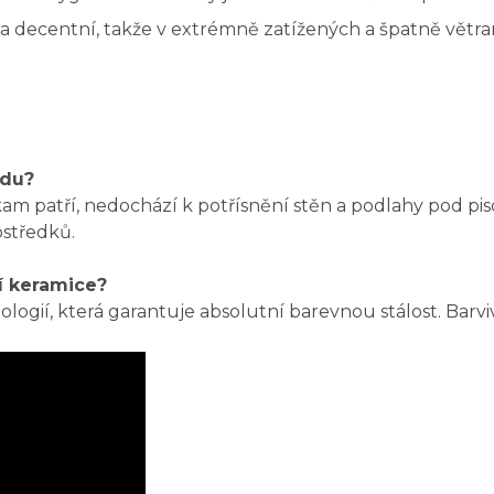
 a decentní, takže v extrémně zatížených a špatně vět
idu?
am patří, nedochází k potřísnění stěn a podlahy pod piso
ostředků.
í keramice?
logií, která garantuje absolutní barevnou stálost. Barv