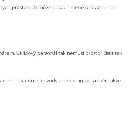
raných prostorech může působit méně průrazně než
árem. Úklidový personál tak nemusí prostor čistit tak
ivo se neuvolňuje do vody ani nereaguje s močí, takže