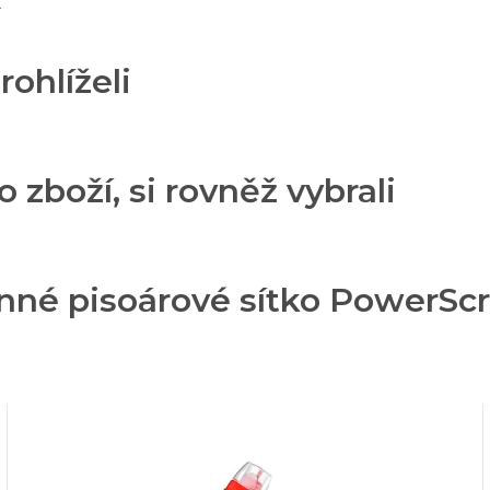
ů
rohlíželi
o zboží, si rovněž vybrali
né pisoárové sítko PowerScre