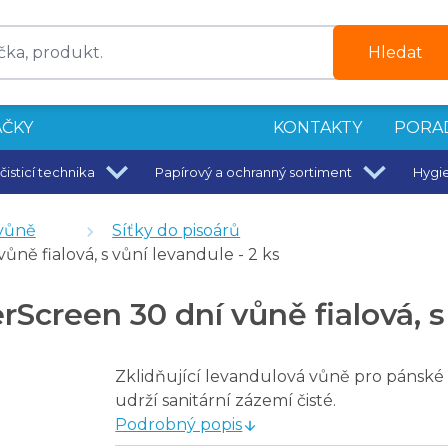
Hledat
ČKY
KONTAKTY
PORA
čisticí technika
Papírový a ochranný sortiment
Hygi
vůně
Síťky do pisoárů
ně fialová, s vůní levandule - 2 ks
, s vůní jablka - 2 ks
creen 30 dní vůně fialová, s 
á, s vůni melounu - 2 ks
á, s vůní tropického ovoce - 2 ks
Zklidňující levandulová vůně pro pánské 
, s vůní borovice - 2 ks
udrží sanitární zázemí čisté.
Podrobný popis