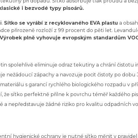
ekutiny při dopadu. Sítko absorbuje tlak proudu a bez
klasické i bezvodé typy pisoárů.
i.
Sítko se vyrábí z recyklovaného EVA plastu
a obsah
ládce přirozeně rozloží z 99 procent do pěti let. Levan
Výrobek plně vyhovuje evropským standardům VO
tin spolehlivě eliminuje odraz tekutiny a chrání čistotu i
je nežádoucí zápachy a navozuje pocit čistoty po dobu 
materiálu s garancí rychlého biologického rozpadu v př
jí, že sítko perfektně přilne k povrchu téměř každého pi
ké a nepředstavuje žádné riziko pro kvalitu odpadních v
ntní hygienické ochrany je nutné sítko měnit v pravide