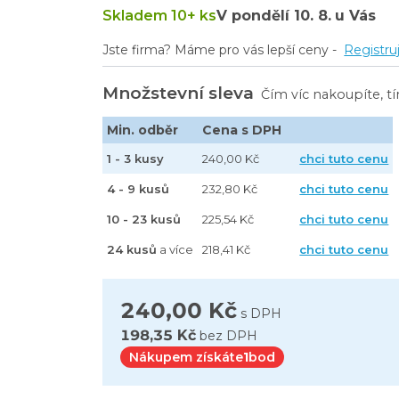
Skladem 10+ ks
V pondělí
10. 8.
u Vás
Jste firma? Máme pro vás lepší ceny -
Registru
Množstevní sleva
Čím víc nakoupíte, t
Min. odběr
Cena s DPH
1 - 3 kusy
240,00 Kč
chci tuto cenu
4 - 9 kusů
232,80 Kč
chci tuto cenu
10 - 23 kusů
225,54 Kč
chci tuto cenu
24 kusů
a více
218,41 Kč
chci tuto cenu
240,00 Kč
s DPH
198,35 Kč
bez DPH
Nákupem získáte
1
bod