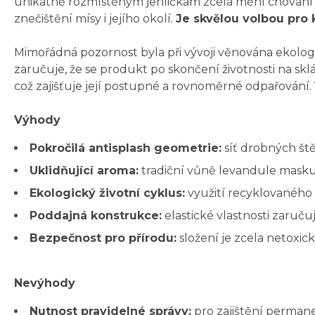
unikátně rozmístěným jehličkám zcela mění chování t
znečištění mísy i jejího okolí.
Je skvělou volbou pro 
Mimořádná pozornost byla při vývoji věnována ekologi
zaručuje, že se produkt po skončení životnosti na sk
což zajišťuje její postupné a rovnoměrné odpařování.
Výhody
Pokročilá antisplash geometrie:
síť drobných ště
Uklidňující aroma:
tradiční vůně levandule masku
Ekologický životní cyklus:
využití recyklovaného 
Poddajná konstrukce:
elastické vlastnosti zaruču
Bezpečnost pro přírodu:
složení je zcela netoxic
Nevýhody
Nutnost pravidelné správy:
pro zajištění permane