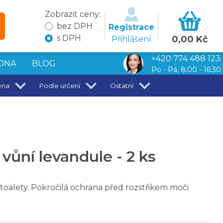
Zobrazit ceny:
bez DPH
Registrace
s DPH
0,00 Kč
Přihlášení
+420 774 488 123
DNA
BLOG
Po - Pá, 8:00 - 16:30
ena
Podle určení
Ostatní
vůní levandule - 2 ks
toalety. Pokročilá ochrana před rozstřikem moči