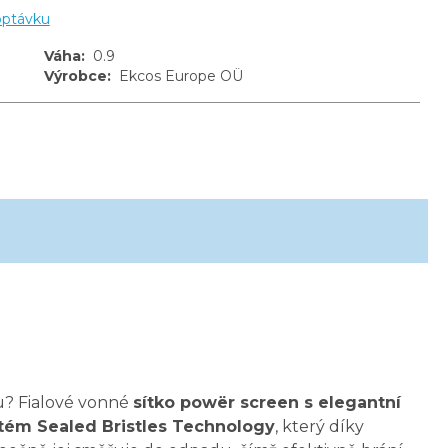
optávku
Váha
:
0.9
Výrobce
:
Ekcos Europe OÜ
u? Fialové vonné
sítko powër screen s elegantní
tém Sealed Bristles Technology
, který díky