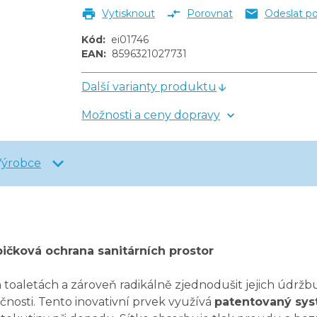
Vytisknout
Porovnat
Odeslat p
Kód
:
ei01746
EAN
:
8596321027731
Další varianty produktu
Možnosti a ceny dopravy
Výrobce
ičková ochrana sanitárních prostor
toaletách a zároveň radikálně zjednodušit jejich údržb
kčnosti. Tento inovativní prvek využívá
patentovaný sys