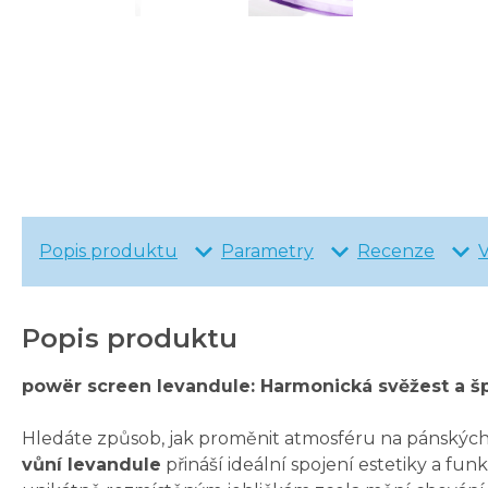
Popis produktu
Parametry
Recenze
Popis produktu
powër screen levandule: Harmonická svěžest a šp
Hledáte způsob, jak proměnit atmosféru na pánských 
vůní levandule
přináší ideální spojení estetiky a fun