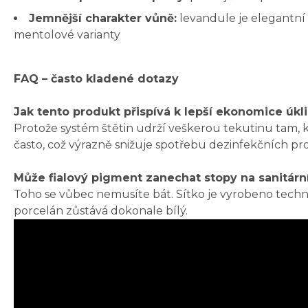
Jemnější charakter vůně:
levandule je elegantní
mentolové varianty
FAQ – často kladené dotazy
Jak tento produkt přispívá k lepší ekonomice úkl
Protože systém štětin udrží veškerou tekutinu tam, k
často, což výrazně snižuje spotřebu dezinfekčních pr
Může fialový pigment zanechat stopy na sanitárn
Toho se vůbec nemusíte bát. Sítko je vyrobeno techno
porcelán zůstává dokonale bílý.