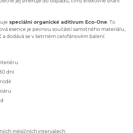
pečně jej směřuje do odpadu, čímž efektivně brání
uje
speciální organické aditivum Eco-One
. To
dulová esence je pevnou součástí samotného materiálu,
C
a dodává se v šetrném celofánovém balení.
nteriéru
30 dní
írodě
soáru
od
lných měsíčních intervalech