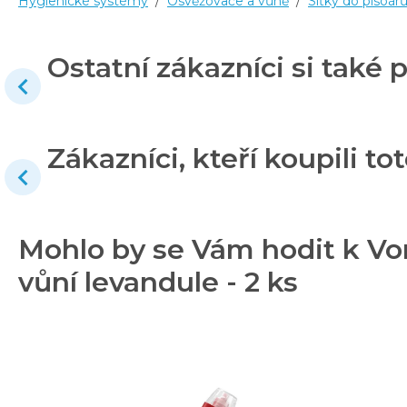
Hygienické systémy
/
Osvěžovače a vůně
/
Síťky do pisoár
Ostatní zákazníci si také p
Zákazníci, kteří koupili tot
Mohlo by se Vám hodit k Von
vůní levandule - 2 ks