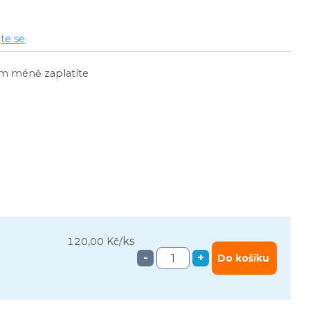
jte se
ím méně zaplatíte
ks
120,00 Kč
/
-
+
Do košíku