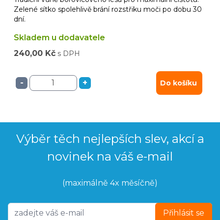
Zelené sítko spolehlivě brání rozstřiku moči po dobu 30
dní.
Skladem u dodavatele
240,00 Kč
s DPH
-
+
Do košíku
Výběr těch nejlepších slev, akcí a
novinek na váš e-mail
(maximálně 4x měsíčně)
Přihlásit se