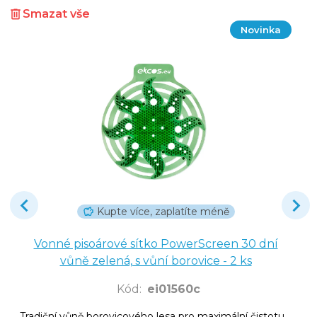
Smazat vše
Novinka
Kupte více, zaplatíte méně
Vonné pisoárové sítko PowerScreen 30 dní
vůně zelená, s vůní borovice - 2 ks
Kód
:
ei01560c
Tradiční vůně borovicového lesa pro maximální čistotu.