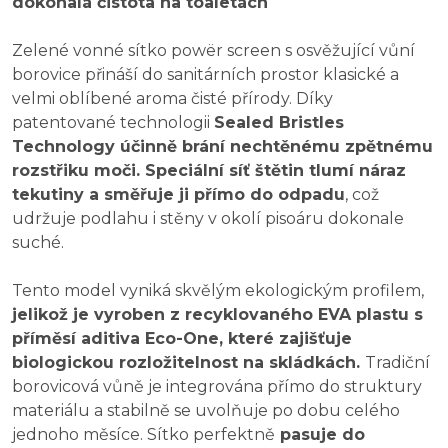
dokonalá čistota na toaletách
Zelené vonné sítko powër screen s osvěžující vůní
borovice přináší do sanitárních prostor klasické a
velmi oblíbené aroma čisté přírody. Díky
patentované technologii
Sealed Bristles
Technology účinně brání nechtěnému zpětnému
rozstřiku moči. Speciální síť štětin tlumí náraz
tekutiny a směřuje ji přímo do odpadu
, což
udržuje podlahu i stěny v okolí pisoáru dokonale
suché.
Tento model vyniká skvělým ekologickým profilem,
jelikož je vyroben z recyklovaného EVA plastu s
příměsí aditiva Eco-One, které zajišťuje
biologickou rozložitelnost na skládkách.
Tradiční
borovicová vůně je integrována přímo do struktury
materiálu a stabilně se uvolňuje po dobu celého
jednoho měsíce. Sítko perfektně
pasuje do