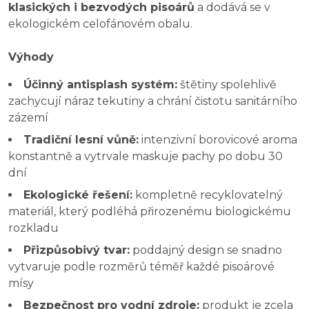
klasických i bezvodých pisoárů
a dodává se v
ekologickém celofánovém obalu.
Výhody
Účinný antisplash systém:
štětiny spolehlivě
zachycují náraz tekutiny a chrání čistotu sanitárního
zázemí
Tradiční lesní vůně:
intenzivní borovicové aroma
konstantně a vytrvale maskuje pachy po dobu 30
dní
Ekologické řešení:
kompletně recyklovatelný
materiál, který podléhá přirozenému biologickému
rozkladu
Přizpůsobivý tvar:
poddajný design se snadno
vytvaruje podle rozměrů téměř každé pisoárové
mísy
Bezpečnost pro vodní zdroje:
produkt je zcela