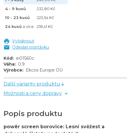
4 - 9 kusů
232,80 Kč
10 - 23 kusů
225,54 Kč
24 kusů
a více
218,41 Kč
Vytisknout
Odeslat poptávku
Kód
:
ei01560c
Váha
:
0.9
Výrobce
:
Ekcos Europe OÜ
Další varianty produktu
Možnosti a ceny dopravy
Popis produktu
powër screen borovice: Lesní svěžest a