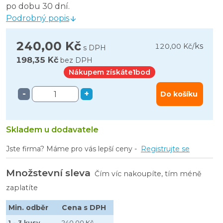
po dobu 30 dní.
Podrobný popis
240,00 Kč
ks
120,00 Kč
/
s DPH
198,35 Kč
bez DPH
Nákupem získáte
1
bod
-
+
Do košíku
Skladem u dodavatele
Jste firma? Máme pro vás lepší ceny -
Registrujte se
Množstevní sleva
Čím víc nakoupíte, tím méně
zaplatíte
Min. odběr
Cena s DPH
1 - 3 kusy
240,00 Kč