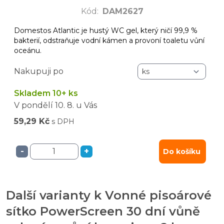
Kód
:
DAM2627
Domestos Atlantic je hustý WC gel, který ničí 99,9 %
bakterií, odstraňuje vodní kámen a provoní toaletu vůní
oceánu.
Nakupuji po
Skladem 10+ ks
V pondělí
10. 8.
u Vás
59,29 Kč
s DPH
-
+
Do košíku
Další varianty k Vonné pisoárové
sítko PowerScreen 30 dní vůně