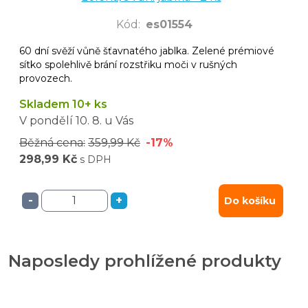
Kód
:
es01554
60 dní svěží vůně šťavnatého jablka. Zelené prémiové
sítko spolehlivě brání rozstřiku moči v rušných
provozech.
Skladem 10+ ks
V pondělí
10. 8.
u Vás
Běžná cena:
359,99 Kč
-17%
298,99 Kč
s DPH
-
+
Do košíku
Naposledy prohlížené produkty