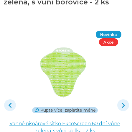
zelená, s vůní borovice - 2 ks
Novinka
Akce
Kupte více, zaplatíte méně
Vonné pisoárové sítko EkcoScreen 60 dní vůně
zelená, s vůni jablka - 2 ks