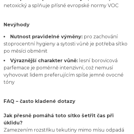
netoxický a splňuje přísné evropské normy VOC
Nevýhody
Nutnost pravidelné výměny:
pro zachování
stoprocentní hygieny a sytosti vůně je potřeba sítko
po měsíci obměnit
Výraznější charakter vůně:
lesní borovicová
parfemace je poměrně intenzivní, což nemusí
vyhovovat lidem preferujícím spíše jemné ovocné
tóny
FAQ – často kladené dotazy
Jak přesně pomáhá toto sítko šetřit čas při
úklidu?
Zamezením rozstřiku tekutiny mimo mísu odpadá