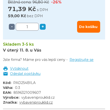
Běžná cena:
96,80 Kč
-26%
71,39 Kč
s DPH
59,00 Kč
bez DPH
-
+
Do košíku
Skladem 3-5 ks
V úterý
11. 8.
u Vás
Jste firma? Máme pro vás lepší ceny -
Registrujte se
Vytisknout
Odeslat poptávku
Kód
:
PAD254BILA
Váha
:
0.3
EAN
:
8596321009607
Výrobce
:
vybaveniprouklid.cz
Značka
:
vybaveniprouklid.cz