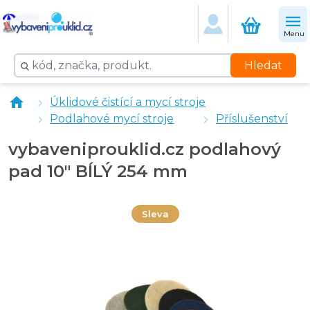
Menu
Hledat
vybaveniprouklid.cz podlahový pad 10" ČERNÝ 250 m
Úklidové čistící a mycí stroje
vybaveniprouklid.cz podlahový pad 10" HNĚDÝ 254 m
Podlahové mycí stroje
Příslušenství
vybaveniprouklid.cz podlahový pad 10" ČERVENÝ 25
vybaveniprouklid.cz podlahový pad 10" ZELENÝ 254 
vybaveniprouklid.cz podlahový
pad 10" BÍLÝ 254 mm
Sleva