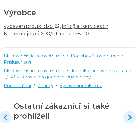
Výrobce
vybaveniprouklid.cz
,
info@allservices.cz
,
Nademlejnská 600/1, Praha, 198 00
Úklidové čistící a mycí stroje
/
Podlahové mycí stroje
/
Příslušenství
Úklidové čistící a mycí stroje
/
Jednokotoučové mycí stroje
/
Příslušenství pro jednokotoučové mycí stroje
Podle určení
/
Značky
/
vybaveniprouklid.cz
Ostatní zákazníci si také
prohlíželi