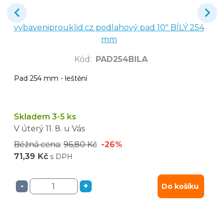
vybaveniprouklid.cz podlahový pad 10" BÍLÝ 254
mm
Kód
:
PAD254BILA
Pad 254 mm - leštění
Skladem 3-5 ks
V úterý
11. 8.
u Vás
Běžná cena:
96,80 Kč
-26%
71,39 Kč
s DPH
-
+
Do košíku