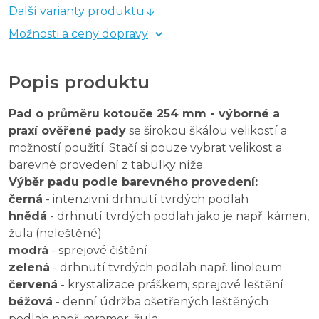
Další varianty produktu
Možnosti a ceny dopravy
Popis produktu
Pad o průměru kotouče 254 mm - výborné a
praxí ověřené pady
se širokou škálou velikostí a
možností použití. Stačí si pouze vybrat velikost a
barevné provedení z tabulky níže.
Výběr padu podle barevného provedení:
černá
- intenzivní drhnutí tvrdých podlah
hnědá
- drhnutí tvrdých podlah jako je např. kámen,
žula (neleštěné)
modrá
- sprejové čištění
zelená
- drhnutí tvrdých podlah např. linoleum
červená
- krystalizace práškem, sprejové leštění
béžová
- denní údržba ošetřených leštěných
podlah např. mramor, žula