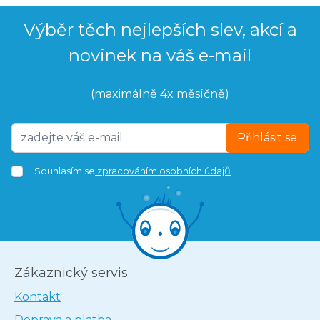
Výběr těch nejlepších slev, akcí a
novinek na váš e-mail
(maximálně 4x měsíčně)
Přihlásit se
Souhlasím se
zpracováním osobních údajů
Zákaznický servis
Kontakt
Doprava a platba