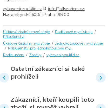
vybaveniprouklid.cz
,
info@allservices.cz
,
Nademlejnská 600/1, Praha, 198 00
Úklidové čistící a mycí stroje
/
Podlahové mycí stroje
/
Příslušenství
Úklidové čistící a mycí stroje
/
Jednokotoučové mycí stroje
/
Příslušenství pro jednokotoučové mycí stroje
Podle určení
/
Značky
/
vybaveniprouklid.cz
Ostatní zákazníci si také
prohlíželi
Zákazníci, kteří koupili toto
zboží, si rovněž vybrali