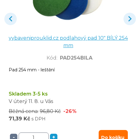
vybaveniprouklid.cz podlahový pad 10" BÍLÝ 254
mm
Kód
:
PAD254BILA
Pad 254 mm - leštění
Skladem 3-5 ks
V úterý
11. 8.
u Vás
Běžná cena:
96,80 Kč
-26%
71,39 Kč
s DPH
-
+
Do košíku