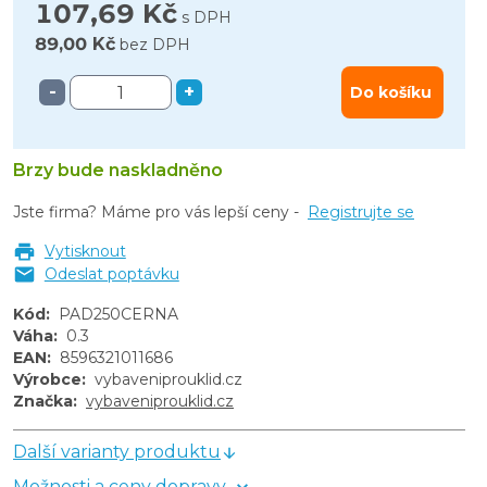
107,69 Kč
s DPH
89,00 Kč
bez DPH
-
+
Do košíku
Brzy bude naskladněno
Jste firma? Máme pro vás lepší ceny -
Registrujte se
Vytisknout
Odeslat poptávku
Kód
:
PAD250CERNA
Váha
:
0.3
EAN
:
8596321011686
Výrobce
:
vybaveniprouklid.cz
Značka
:
vybaveniprouklid.cz
Další varianty produktu
Možnosti a ceny dopravy