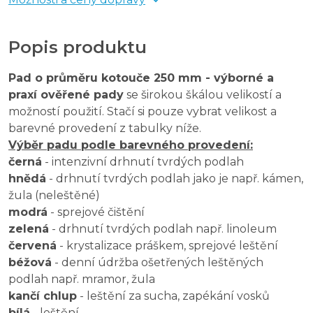
Popis produktu
Pad o průměru kotouče 250 mm - výborné a
praxí ověřené pady
se širokou škálou velikostí a
možností použití. Stačí si pouze vybrat velikost a
barevné provedení z tabulky níže.
Výběr padu podle barevného provedení:
černá
- intenzivní drhnutí tvrdých podlah
hnědá
- drhnutí tvrdých podlah jako je např. kámen,
žula (neleštěné)
modrá
- sprejové čištění
zelená
- drhnutí tvrdých podlah např. linoleum
červená
- krystalizace práškem, sprejové leštění
béžová
- denní údržba ošetřených leštěných
podlah např. mramor, žula
kančí chlup
- leštění za sucha, zapékání vosků
bílá
- leštění