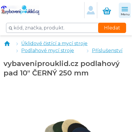
Menu
Hledat
vybaveniprouklid.cz podlahový pad 10" BÍLÝ 254 mm
Úklidové čistící a mycí stroje
vybaveniprouklid.cz podlahový pad 10" ČERVENÝ 25
Podlahové mycí stroje
Příslušenství
vybaveniprouklid.cz podlahový pad 10" HNĚDÝ 254 m
vybaveniprouklid.cz podlahový pad 10" ZELENÝ 254 
vybaveniprouklid.cz podlahový
pad 10" ČERNÝ 250 mm