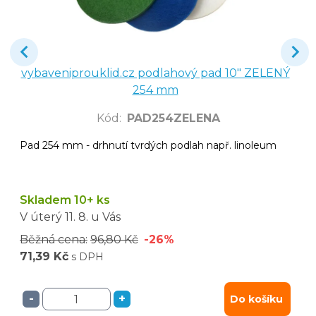
vybaveniprouklid.cz podlahový pad 10" ZELENÝ
254 mm
Kód
:
PAD254ZELENA
Pad 254 mm - drhnutí tvrdých podlah např. linoleum
Skladem 10+ ks
V úterý
11. 8.
u Vás
Běžná cena:
96,80 Kč
-26%
71,39 Kč
s DPH
-
+
Do košíku