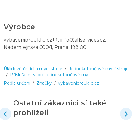
Výrobce
vybaveniprouklid.cz
,
info@allservices.cz
,
Nademlejnská 600/1, Praha, 198 00
Úklidové čistící a mycí stroje
/
Jednokotoučové mycí stroje
/
Příslušenství pro jednokotoučové mycí stroje
Podle určení
/
Značky
/
vybaveniprouklid.cz
Ostatní zákazníci si také
prohlíželi