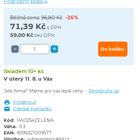
Podrobný popis
Běžná cena:
96,80 Kč
-26%
71,39 Kč
s DPH
59,00 Kč
bez DPH
-
+
Do košíku
Skladem 10+ ks
V úterý
11. 8.
u Vás
Jste firma? Máme pro vás lepší ceny -
Registrujte se
Vytisknout
Odeslat poptávku
Kód
:
PAD254ZELENA
Váha
:
0.3
EAN
:
8596321009577
Výrobce
:
vybaveniprouklid.cz