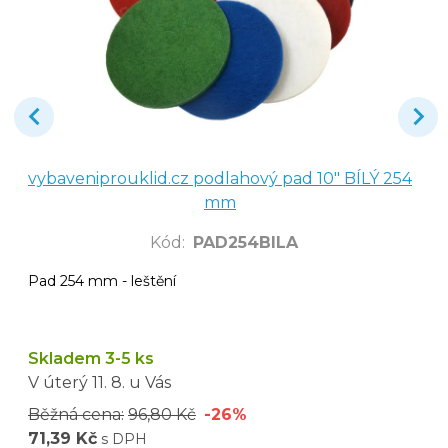
vybaveniprouklid.cz podlahový pad 10" BÍLÝ 254
mm
Kód
:
PAD254BILA
Pad 254 mm - leštění
Skladem 3-5 ks
V úterý
11. 8.
u Vás
Běžná cena:
96,80 Kč
-26%
71,39 Kč
s DPH