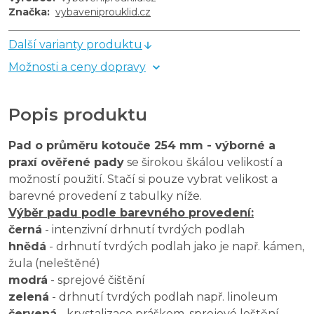
Značka
:
vybaveniprouklid.cz
Další varianty produktu
Možnosti a ceny dopravy
Popis produktu
Pad o průměru kotouče 254 mm - výborné a
praxí ověřené pady
se širokou škálou velikostí a
možností použití. Stačí si pouze vybrat velikost a
barevné provedení z tabulky níže.
Výběr padu podle barevného provedení:
černá
- intenzivní drhnutí tvrdých podlah
hnědá
- drhnutí tvrdých podlah jako je např. kámen,
žula (neleštěné)
modrá
- sprejové čištění
zelená
- drhnutí tvrdých podlah např. linoleum
červená
- krystalizace práškem, sprejové leštění