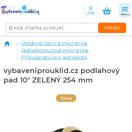
Menu
Hledat
vybaveniprouklid.cz podlahový pad 10" BÍLÝ 254 mm
Úklidové čistící a mycí stroje
vybaveniprouklid.cz podlahový pad 10" ČERNÝ 250 m
Jednokotoučové mycí stroje
vybaveniprouklid.cz podlahový pad 10" ČERVENÝ 25
Příslušenství pro jednokotoučové mycí stroje
vybaveniprouklid.cz podlahový pad 10" HNĚDÝ 254 m
vybaveniprouklid.cz podlahový
pad 10" ZELENÝ 254 mm
Sleva