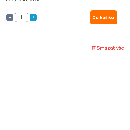
-
+
Do košíku
Smazat vše