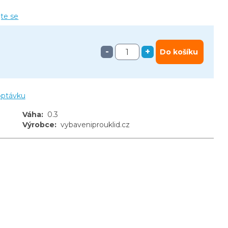
jte se
-
+
Do košíku
optávku
Váha
:
0.3
Výrobce
:
vybaveniprouklid.cz