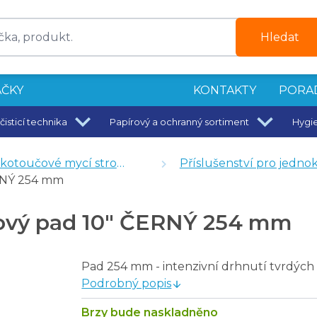
Hledat
ČKY
KONTAKTY
PORA
čisticí technika
Papírový a ochranný sortiment
Hygi
4 mm
otoučové mycí stroje
Příslušenství pro jednokotoučové mycí st
mm
ERNÝ 254 mm
 mm
hový pad 10" ČERNÝ 254 mm
Pad 254 mm - intenzivní drhnutí tvrdých
Podrobný popis
Brzy bude naskladněno