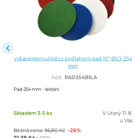
vybaveniprouklid.cz podlahový pad 10" BÍLÝ 254
mm
Kód
:
PAD254BILA
Pad 254 mm - leštění
Skladem 3-5 ks
V úterý
11. 8.
u Vás
Běžná cena:
96,80 Kč
-26%
71,39 Kč
s DPH