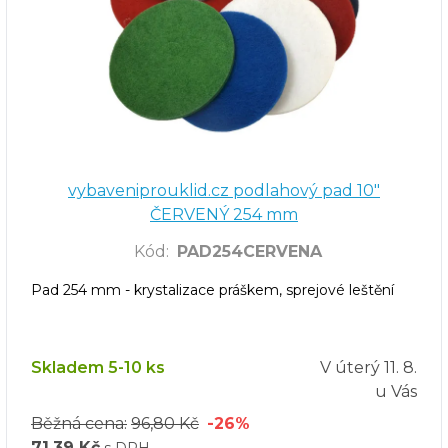
vybaveniprouklid.cz podlahový pad 10"
ČERVENÝ 254 mm
Kód
:
PAD254CERVENA
Pad 254 mm - krystalizace práškem, sprejové leštění
Skladem 5-10 ks
V úterý
11. 8.
u Vás
Běžná cena:
96,80 Kč
-26%
71,39 Kč
s DPH