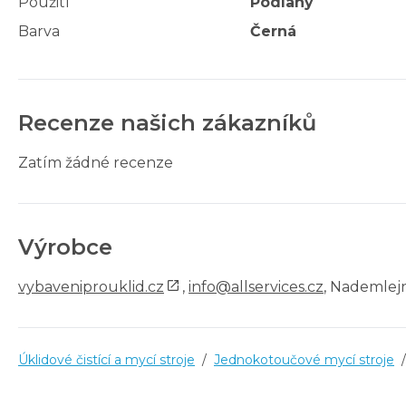
Použití
Podlahy
Barva
Černá
Recenze našich zákazníků
Zatím žádné recenze
Výrobce
vybaveniprouklid.cz
,
info@allservices.cz
, Nademlejn
Úklidové čistící a mycí stroje
/
Jednokotoučové mycí stroje
/