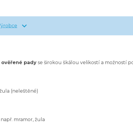
Výrobce
í ověřené pady
se širokou škálou velikostí a možností po
žula (neleštěné)
např. mramor, žula