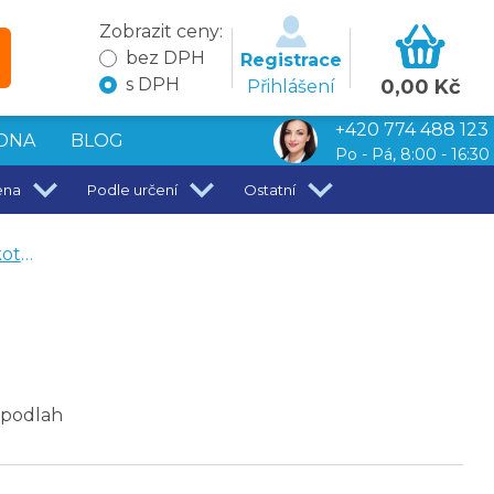
Zobrazit ceny:
bez DPH
Registrace
s DPH
0,00 Kč
Přihlášení
+420 774 488 123
DNA
BLOG
Po - Pá, 8:00 - 16:30
ena
Podle určení
Ostatní
roje
 podlah