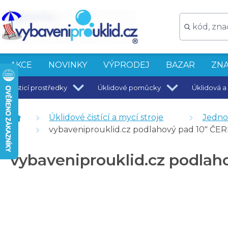
AKCE
NOVINKY
VÝPRODEJ
BAZAR
ZNA
Čisticí prostředky
Úklidové pomůcky
Úklidová a 
vybaveniprouklid.cz podlahový pad 10" BÍLÝ 254 mm
vybaveniprouklid.cz podlahový pad 10" ČERVENÝ 25
Úklidové čistící a mycí stroje
Jednok
vybaveniprouklid.cz podlahový pad 10" HNĚDÝ 254 
vybaveniprouklid.cz podlahový pad 10" Č
vybaveniprouklid.cz podlahový pad 10" ZELENÝ 254
vybaveniprouklid.cz podla