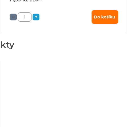
-
+
Do košíku
ukty