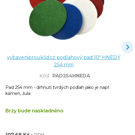
vybaveniprouklid.cz podlahový pad 10" HNĚDÝ
254 mm
Kód
:
PAD254HNEDA
Pad 254 mm - drhnutí tvrdých podlah jako je např.
kámen, žula
Brzy bude naskladněno
107,69 Kč
s DPH