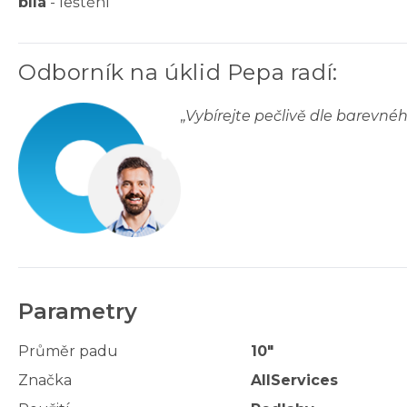
bílá
- leštění
Odborník na úklid Pepa radí
:
„
Vybírejte pečlivě dle barevné
Parametry
Průměr padu
10"
Značka
AllServices