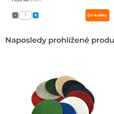
-
+
Do košíku
Naposledy prohlížené prod