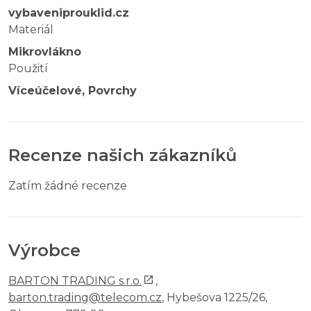
vybaveniprouklid.cz
Materiál
Mikrovlákno
Použití
Víceúčelové, Povrchy
Recenze našich zákazníků
Zatím žádné recenze
Výrobce
BARTON TRADING s.r.o.
,
barton.trading@telecom.cz
, Hybešova 1225/26,