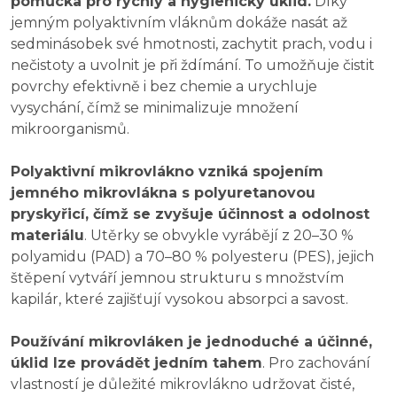
pomůcka pro rychlý a hygienický úklid.
Díky
jemným polyaktivním vláknům dokáže nasát až
sedminásobek své hmotnosti, zachytit prach, vodu i
nečistoty a uvolnit je při ždímání. To umožňuje čistit
povrchy efektivně i bez chemie a urychluje
vysychání, čímž se minimalizuje množení
mikroorganismů.
Polyaktivní mikrovlákno vzniká spojením
jemného mikrovlákna s polyuretanovou
pryskyřicí, čímž se zvyšuje účinnost a odolnost
materiálu
. Utěrky se obvykle vyrábějí z 20–30 %
polyamidu (PAD) a 70–80 % polyesteru (PES), jejich
štěpení vytváří jemnou strukturu s množstvím
kapilár, které zajišťují vysokou absorpci a savost.
Používání mikrovláken je jednoduché a účinné,
úklid lze provádět jedním tahem
. Pro zachování
vlastností je důležité mikrovlákno udržovat čisté,