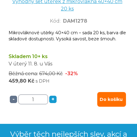
Výhodný set utěrek z mikrovlákna 40×40 cm
20 ks
Kód
:
DAM1278
Mikrovláknové utěrky 40×40 cm – sada 20 ks, barva dle
skladové dostupnosti. Vysoká savost, beze šmouh.
Skladem 10+ ks
V úterý
11. 8.
u Vás
Běžná cena:
674,00 Kč
-32%
459,80 Kč
s DPH
-
+
Do košíku
Výběr těch nejlepších slev, akcí a