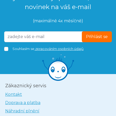
novinek na váš e-mail
(maximálně 4x měsíčně)
Přihlásit se
Souhlasím se
zpracováním osobních údajů
Zákaznický servis
Kontakt
Doprava a platba
Náhradní plnění