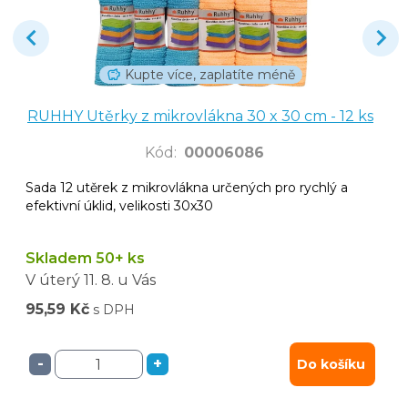
Kupte více, zaplatíte méně
RUHHY Utěrky z mikrovlákna 30 x 30 cm - 12 ks
Kód
:
00006086
Sada 12 utěrek z mikrovlákna určených pro rychlý a
efektivní úklid, velikosti 30x30
Skladem 50+ ks
V úterý
11. 8.
u Vás
95,59 Kč
s DPH
-
+
Do košíku