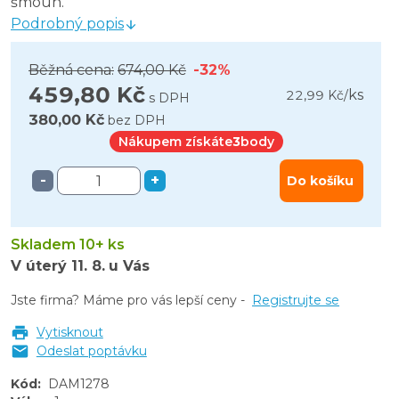
šmouh.
Podrobný popis
Běžná cena:
674,00 Kč
-32%
459,80 Kč
ks
22,99 Kč
/
s DPH
380,00 Kč
bez DPH
Nákupem získáte
3
body
-
+
Do košíku
Skladem 10+ ks
V úterý
11. 8.
u Vás
Jste firma? Máme pro vás lepší ceny -
Registrujte se
Vytisknout
Odeslat poptávku
Kód
:
DAM1278