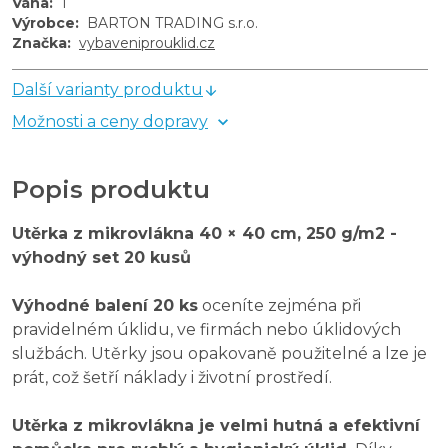
Váha
:
1
Výrobce
:
BARTON TRADING s.r.o.
Značka
:
vybaveniprouklid.cz
Další varianty produktu
Možnosti a ceny dopravy
Popis produktu
Utěrka z mikrovlákna 40 × 40 cm, 250 g/m2 -
výhodný set 20 kusů
Výhodné balení 20 ks
oceníte zejména při
pravidelném úklidu, ve firmách nebo úklidových
službách. Utěrky jsou opakovaně použitelné a lze je
prát, což šetří náklady i životní prostředí.
Utěrka z mikrovlákna je velmi hutná a efektivní