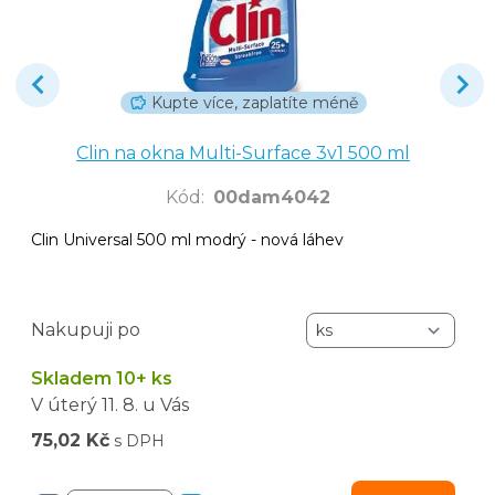
Kupte více, zaplatíte méně
Clin na okna Multi-Surface 3v1 500 ml
Kód
:
00dam4042
Clin Universal 500 ml modrý - nová láhev
Nakupuji po
Skladem 10+ ks
V úterý
11. 8.
u Vás
75,02 Kč
s DPH