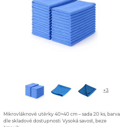
Clean utěrka z mikrovlákna 30 x 30 cm - 3 kusy
vybaveniprouklid.cz utěrka mikrovlákno 40 x 40 cm - 
+3
Mikrovláknové utěrky 40×40 cm – sada 20 ks, barva
dle skladové dostupnosti. Vysoká savost, beze