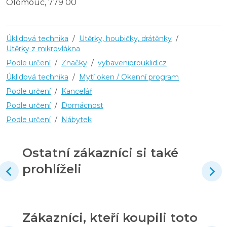
Olomouc, 779 00
Úklidová technika
/
Utěrky, houbičky, drátěnky
/
Utěrky z mikrovlákna
Podle určení
/
Značky
/
vybaveniprouklid.cz
Úklidová technika
/
Mytí oken / Okenní program
Podle určení
/
Kancelář
Podle určení
/
Domácnost
Podle určení
/
Nábytek
Ostatní zákazníci si také
prohlíželi
Zákazníci, kteří koupili toto