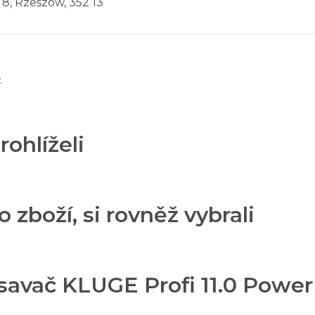
a 8, Rzeszow, 352 13
e
rohlíželi
o zboží, si rovněž vybrali
savač KLUGE Profi 11.0 Power