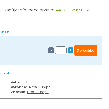
u, zapůjčením nebo opravou
449,00 Kč
bez DPH
jte se
-
+
Do košíku
optávku
Váha
:
5.3
Výrobce
:
Profi Europe
Značka
:
Profi Europe