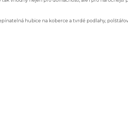
tak vhodný nejen pro domácnosti, ale i pro náročnější 
řepínatelná hubice na koberce a tvrdé podlahy, polštářo