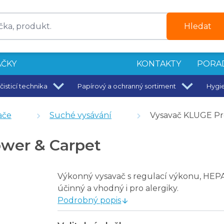
Hledat
ČKY
KONTAKTY
PORA
čisticí technika
Papírový a ochranný sortiment
Hygi
ače
Suché vysávání
Vysavač KLUGE Pro
ower & Carpet
Výkonný vysavač s regulací výkonu, HEPA 1
účinný a vhodný i pro alergiky.
Podrobný popis