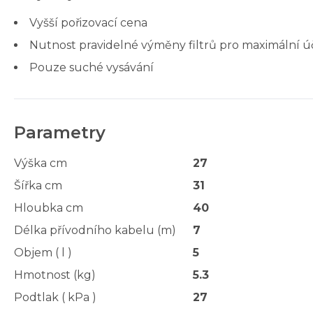
Vyšší pořizovací cena
Nutnost pravidelné výměny filtrů pro maximální ú
Pouze suché vysávání
Parametry
Výška cm
27
Šířka cm
31
Hloubka cm
40
Délka přívodního kabelu (m)
7
Objem ( l )
5
Hmotnost (kg)
5.3
Podtlak ( kPa )
27