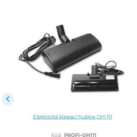
Elektrická klepací hubice OH-111
Kód
:
PROFI-OH111