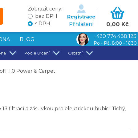
Zobrazit ceny:
bez DPH
Registrace
s DPH
0,00 Kč
Přihlášení
+420 774 488 123
DNA
BLOG
Po - Pá, 8:00 - 16:30
ena
Podle určení
Ostatní
fi 11.0 Power & Carpet
3 filtrací a zásuvkou pro elektrickou hubici. Tichý,