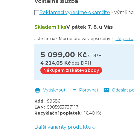
Volitelná služba
Reklamaci vyřešíme okamžitě
- výměno
Skladem 1 ks
V pátek
7. 8.
u Vás
Jste firma? Máme pro vás lepší ceny -
Registru
5 099,00 Kč
s DPH
4 214,05 Kč
bez DPH
Nákupem získáte
42
body
Vytisknout
Porovnat
Odeslat p
Kód
:
99686
EAN
:
5905953737117
Recyklační poplatek
:
16,40 Kč
Další varianty produktu