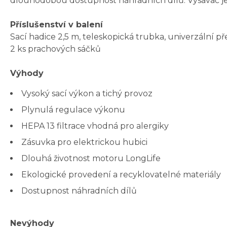
dlouhodobou dostupnost náhradních dílů. Vysavač je 
Příslušenství v balení
Sací hadice 2,5 m, teleskopická trubka, univerzální p
2 ks prachových sáčků
Výhody
Vysoký sací výkon a tichý provoz
Plynulá regulace výkonu
HEPA 13 filtrace vhodná pro alergiky
Zásuvka pro elektrickou hubici
Dlouhá životnost motoru LongLife
Ekologické provedení a recyklovatelné materiály
Dostupnost náhradních dílů
Nevýhody