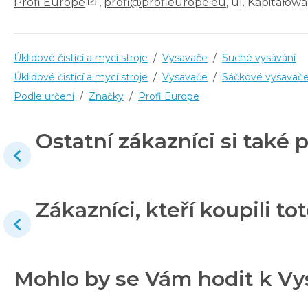
Profi Europe
,
profi@profieurope.eu
, ul. Kapitałow
Úklidové čistící a mycí stroje
/
Vysavače
/
Suché vysávání
Úklidové čistící a mycí stroje
/
Vysavače
/
Sáčkové vysavač
Podle určení
/
Značky
/
Profi Europe
Ostatní zákazníci si také p
Zákazníci, kteří koupili tot
Mohlo by se Vám hodit k Vy