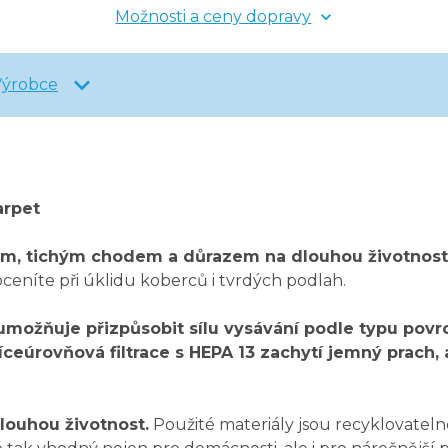
Možnosti a ceny dopravy
Výrobce
arpet
em, tichým chodem a důrazem na dlouhou životnost
ceníte při úklidu koberců i tvrdých podlah.
možňuje přizpůsobit sílu vysávání podle typu povr
íceúrovňová filtrace s HEPA 13 zachytí jemný prach,
louhou životnost.
Použité materiály jsou recyklovateln