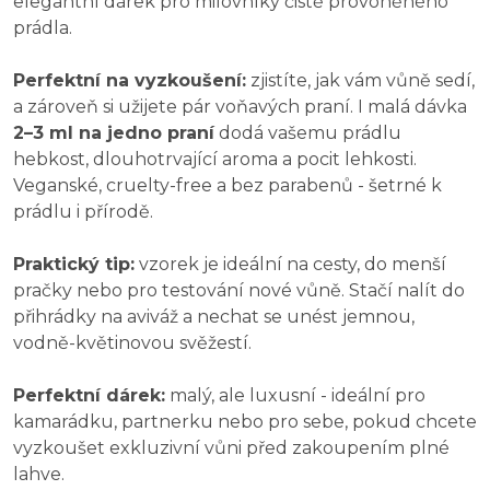
elegantní dárek pro milovníky čistě provoněného
prádla.
Perfektní na vyzkoušení:
zjistíte, jak vám vůně sedí,
a zároveň si užijete pár voňavých praní. I malá dávka
2–3 ml na jedno praní
dodá vašemu prádlu
hebkost, dlouhotrvající aroma a pocit lehkosti.
Veganské, cruelty-free a bez parabenů - šetrné k
prádlu i přírodě.
Praktický tip:
vzorek je ideální na cesty, do menší
pračky nebo pro testování nové vůně. Stačí nalít do
přihrádky na aviváž a nechat se unést jemnou,
vodně-květinovou svěžestí.
Perfektní dárek:
malý, ale luxusní - ideální pro
kamarádku, partnerku nebo pro sebe, pokud chcete
vyzkoušet exkluzivní vůni před zakoupením plné
lahve.