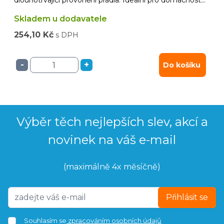
dlouhotrvající provonění prádla. Ideální pro domácnosti i
komerční prostory.
Skladem u dodavatele
254,10 Kč
s DPH
-
+
Do košíku
Výběr těch nejlepších slev, akcí a
novinek na váš e-mail
(maximálně 4x měsíčně)
Přihlásit se
Souhlasím se
zpracováním osobních údajů