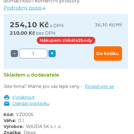
domácnosti i komerční prostory.
Podrobný popis
254,10 Kč
ml
36,30 Kč
/
s DPH
210,00 Kč
bez DPH
Nákupem získáte
2
body
-
+
Do košíku
Skladem u dodavatele
Jste firma? Máme pro vás lepší ceny -
Registrujte se
Vytisknout
Odeslat poptávku
Kód
:
VZ0005
Váha
:
0.1
Výrobce
:
WAJDA SK s. r. o.
Značka
:
Dews