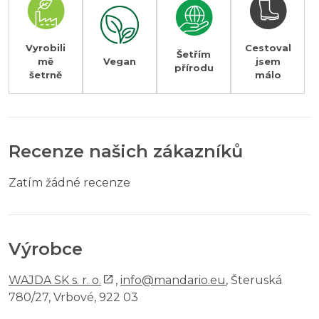
Vyrobili
Cestoval
Šetřím
mě
Vegan
jsem
přírodu
šetrně
málo
Recenze našich zákazníků
Zatím žádné recenze
Výrobce
WAJDA SK s. r. o.
,
info@mandario.eu
, Šteruská
780/27, Vrbové, 922 03