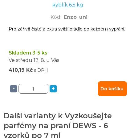
kyblík 6,5 kg
Kód
:
Enzo_uni
Pro zářivě čisté a extra svěží prádlo po každém vyprání.
Skladem 3-5 ks
Ve středu
12. 8.
u Vás
410,19 Kč
s DPH
-
+
Do košíku
Další varianty k Vyzkoušejte
parfémy na praní DEWS - 6
vzorků po 7 ml