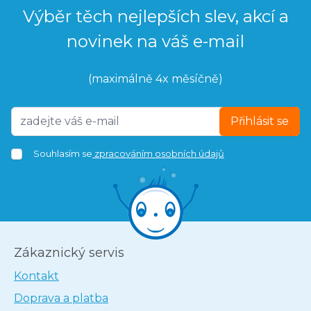
Výběr těch nejlepších slev, akcí a
novinek na váš e-mail
(maximálně 4x měsíčně)
Přihlásit se
Souhlasím se
zpracováním osobních údajů
Zákaznický servis
Kontakt
Doprava a platba