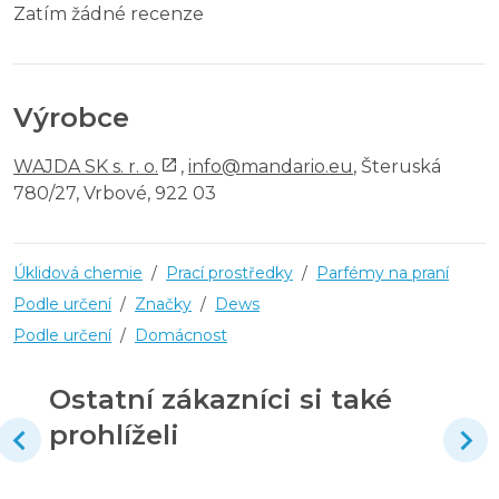
Zatím žádné recenze
Výrobce
WAJDA SK s. r. o.
,
info@mandario.eu
, Šteruská
780/27, Vrbové, 922 03
Úklidová chemie
/
Prací prostředky
/
Parfémy na praní
Podle určení
/
Značky
/
Dews
Podle určení
/
Domácnost
Ostatní zákazníci si také
prohlíželi