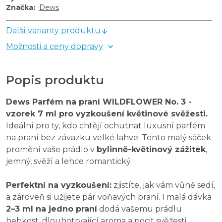
Značka
:
Dews
Další varianty produktu
Možnosti a ceny dopravy
Popis produktu
Dews Parfém na praní WILDFLOWER No. 3 -
vzorek 7 ml pro vyzkoušení květinové svěžesti.
Ideální pro ty, kdo chtějí ochutnat luxusní parfém
na praní bez závazku velké lahve. Tento malý sáček
promění vaše prádlo v
bylinně-květinový zážitek
,
jemný, svěží a lehce romantický.
Perfektní na vyzkoušení:
zjistíte, jak vám vůně sedí,
a zároveň si užijete pár voňavých praní. I malá dávka
2–3 ml na jedno praní
dodá vašemu prádlu
hebkost, dlouhotrvající aroma a pocit svěžesti.