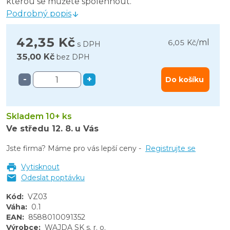
kterou se můžete spolehnout.
Podrobný popis
42,35 Kč
ml
6,05 Kč
/
s DPH
35,00 Kč
bez DPH
-
+
Do košíku
Skladem 10+ ks
Ve středu
12. 8.
u Vás
Jste firma? Máme pro vás lepší ceny -
Registrujte se
Vytisknout
Odeslat poptávku
Kód
:
VZ03
Váha
:
0.1
EAN
:
8588010091352
Výrobce
:
WAJDA SK s. r. o.