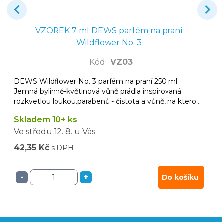
VZOREK 7 ml DEWS parfém na praní
Wildflower No. 3
Kód
:
VZ03
DEWS Wildflower No. 3 parfém na praní 250 ml.
Jemná bylinně-květinová vůně prádla inspirovaná
rozkvetlou loukou.parabenů - čistota a vůně, na kterou
se můžete spolehnout.
Skladem 10+ ks
Ve středu
12. 8.
u Vás
42,35 Kč
s DPH
-
+
Do košíku