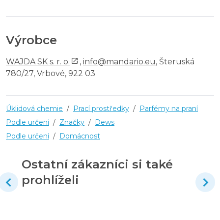
Výrobce
WAJDA SK s. r. o.
,
info@mandario.eu
, Šteruská
780/27, Vrbové, 922 03
Úklidová chemie
/
Prací prostředky
/
Parfémy na praní
Podle určení
/
Značky
/
Dews
Podle určení
/
Domácnost
Ostatní zákazníci si také
prohlíželi