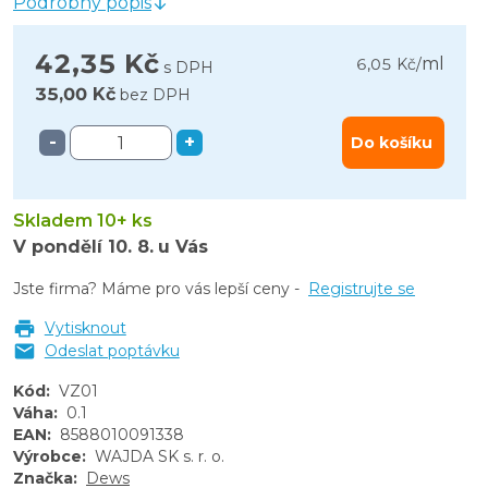
Podrobný popis
42,35 Kč
ml
6,05 Kč
/
s DPH
35,00 Kč
bez DPH
-
+
Do košíku
Skladem 10+ ks
V pondělí
10. 8.
u Vás
Jste firma? Máme pro vás lepší ceny -
Registrujte se
Vytisknout
Odeslat poptávku
Kód
:
VZ01
Váha
:
0.1
EAN
:
8588010091338
Výrobce
:
WAJDA SK s. r. o.
Značka
:
Dews