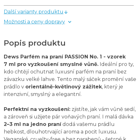
Další varianty produktu
Možnosti a ceny dopravy
Popis produktu
Dews Parfém na praní PASSION No. 1 - vzorek
7 ml pro vyzkoušení smyslné vůně.
Ideální pro ty,
kdo chtějí ochutnat luxusní parfém na praní bez
závazku velké lahve. Tento malý sáček promění vaše
prádlo v
orientálně-květinový zážitek
, který je
intenzivní, smyslný a elegantní.
Perfektní na vyzkoušení:
zjistíte, jak vám vůně sedí,
a zároveň si užijete pár voňavých praní. I malá dávka
2–3 ml na jedno praní
dodá vašemu prádlu
hebkost, dlouhotrvající aroma a pocit luxusu.
Veganské, cruelty-free a bez parabenů - šetrné k