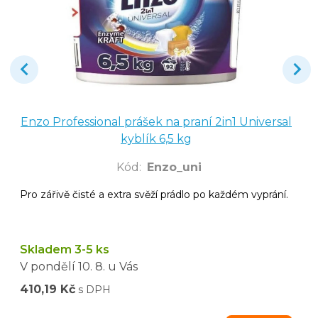
Enzo Professional prášek na praní 2in1 Universal
kyblík 6,5 kg
Kód
:
Enzo_uni
Pro zářivě čisté a extra svěží prádlo po každém vyprání.
Skladem 3-5 ks
V pondělí
10. 8.
u Vás
410,19 Kč
s DPH