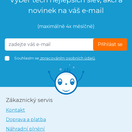
novinek na váš e-mail
(maximálně 4x měsíčně)
Přihlásit se
Souhlasím se
zpracováním osobních údajů
Zákaznický servis
Kontakt
Doprava a platba
Náhradní plnění