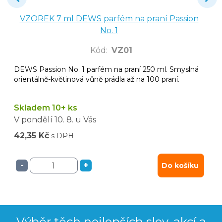
VZOREK 7 ml DEWS parfém na praní Passion
No. 1
Kód
:
VZ01
DEWS Passion No. 1 parfém na praní 250 ml. Smyslná
orientálně-květinová vůně prádla až na 100 praní.
Skladem 10+ ks
V pondělí
10. 8.
u Vás
42,35 Kč
s DPH
-
+
Do košíku
Výběr těch nejlepších slev, akcí a