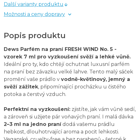
Další varianty produktu
Možnosti a ceny dopravy
Popis produktu
Dews Parfém na praní FRESH WIND No. 5 -
vzorek 7 ml pro vyzkoušení svěží a lehké vůně.
Ideální pro ty, kdo chtějí ochutnat luxusní parfém
na praní bez závazku velké lahve. Tento malý sáček
promění vaše prádlo v
vodně-květinový, jemný a
svěží zážitek
, připomínající procházku u čistého
potoka a čerstvý vzduch.
Perfektní na vyzkoušení:
zjistíte, jak vám vůně sedí,
a zároveň si užijete pár voňavých praní. I malá dávka
2–3 ml na jedno praní
dodá vašemu prádlu
hebkost, dlouhotrvající aroma a pocit lehkosti.
Veganské, cruelty-free a bez parabenů - šetrné k