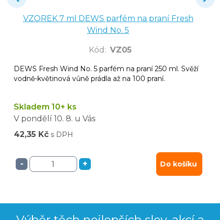
VZOREK 7 ml DEWS parfém na praní Fresh
Wind No. 5
Kód
:
VZ05
DEWS Fresh Wind No. 5 parfém na praní 250 ml. Svěží
vodně-květinová vůně prádla až na 100 praní.
Skladem 10+ ks
V pondělí
10. 8.
u Vás
42,35 Kč
s DPH
-
+
Do košíku
Výběr těch nejlepších slev, akcí a