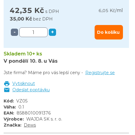
42,35 Kč
ml
6,05 Kč
/
s DPH
35,00 Kč
bez DPH
-
+
Do košíku
Skladem 10+ ks
V pondělí
10. 8.
u Vás
Jste firma? Máme pro vás lepší ceny -
Registrujte se
Vytisknout
Odeslat poptávku
Kód
:
VZ05
Váha
:
0.1
EAN
:
8588010091376
Výrobce
:
WAJDA SK s. r. o.
Značka
:
Dews