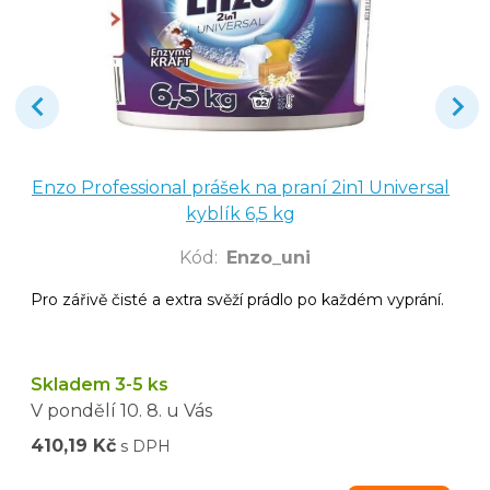
Enzo Professional prášek na praní 2in1 Universal
kyblík 6,5 kg
Kód
:
Enzo_uni
Pro zářivě čisté a extra svěží prádlo po každém vyprání.
Skladem 3-5 ks
V pondělí
10. 8.
u Vás
410,19 Kč
s DPH