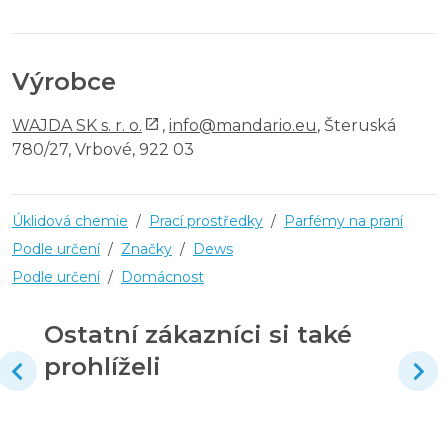
Výrobce
WAJDA SK s. r. o.
,
info@mandario.eu
, Šteruská
780/27, Vrbové, 922 03
Úklidová chemie
/
Prací prostředky
/
Parfémy na praní
Podle určení
/
Značky
/
Dews
Podle určení
/
Domácnost
Ostatní zákazníci si také
prohlíželi