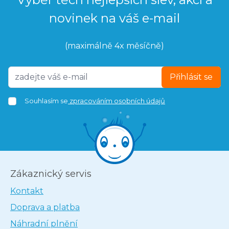
novinek na váš e-mail
(maximálně 4x měsíčně)
Přihlásit se
Souhlasím se
zpracováním osobních údajů
Zákaznický servis
Kontakt
Doprava a platba
Náhradní plnění