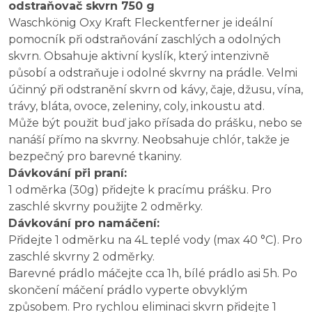
odstraňovač skvrn 750 g
Waschkönig Oxy Kraft Fleckentferner je ideální
pomocník při odstraňování zaschlých a odolných
skvrn. Obsahuje aktivní kyslík, který intenzivně
působí a odstraňuje i odolné skvrny na prádle. Velmi
účinný při odstranění skvrn od kávy, čaje, džusu, vína,
trávy, bláta, ovoce, zeleniny, coly, inkoustu atd.
Může být použit buď jako přísada do prášku, nebo se
nanáší přímo na skvrny. Neobsahuje chlór, takže je
bezpečný pro barevné tkaniny.
Dávkování při praní:
1 odměrka (30g) přidejte k pracímu prášku. Pro
zaschlé skvrny použijte 2 odměrky.
Dávkování pro namáčení:
Přidejte 1 odměrku na 4L teplé vody (max 40 °C). Pro
zaschlé skvrny 2 odměrky.
Barevné prádlo máčejte cca 1h, bílé prádlo asi 5h. Po
skončení máčení prádlo vyperte obvyklým
způsobem. Pro rychlou eliminaci skvrn přidejte 1