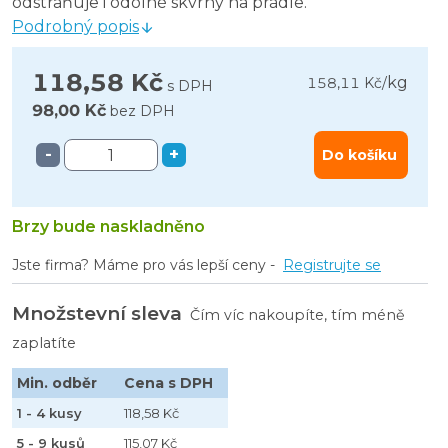
odstraňuje i odolné skvrny na prádle.
Podrobný popis
118,58 Kč
kg
158,11 Kč
/
s DPH
98,00 Kč
bez DPH
-
+
Do košíku
Brzy bude naskladněno
Jste firma? Máme pro vás lepší ceny -
Registrujte se
Množstevní sleva
Čím víc nakoupíte, tím méně
zaplatíte
Min. odběr
Cena s DPH
1 - 4 kusy
118,58 Kč
5 - 9 kusů
115,07 Kč