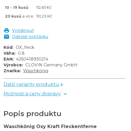
10 - 19 kusů
112,65 Kč
20 kusů
a více
110,23 Kč
Vytisknout
Odeslat poptávku
Kód
:
OX_fleck
Váha
:
0.8
EAN
:
4260418930214
Výrobce
:
CLOVIN Germany GmbH
Značka
:
Waschkönig
Další varianty produktu
Možnosti a ceny dopravy
Popis produktu
Waschkönig Oxy Kraft Fleckentferne