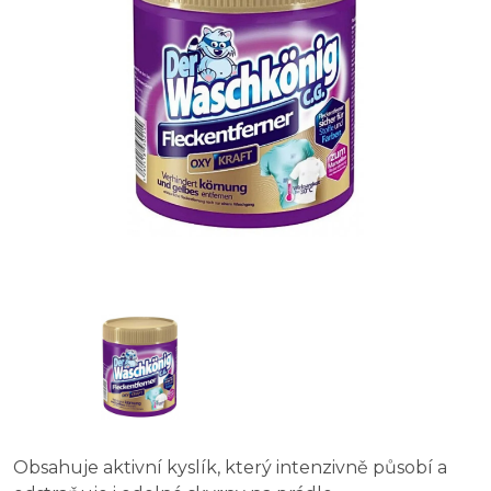
Sidolux odstraňovač skvrn s kartáčkem 250 ml
Dr. Schutz Elatex - univerzální odstraňovač skvrn 0,2 l
Merida Hotel line - 500 ml Odstraňovač skvrn
Obsahuje aktivní kyslík, který intenzivně působí a