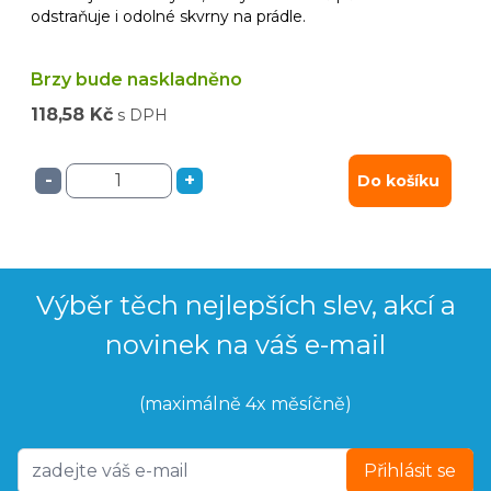
odstraňuje i odolné skvrny na prádle.
Brzy bude naskladněno
118,58 Kč
s DPH
-
+
Do košíku
Výběr těch nejlepších slev, akcí a
novinek na váš e-mail
(maximálně 4x měsíčně)
Přihlásit se