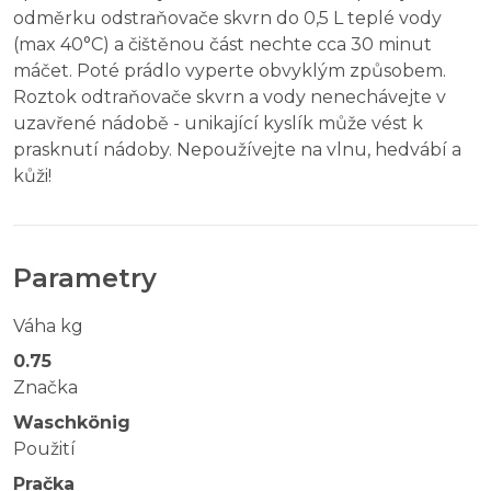
odměrku odstraňovače skvrn do 0,5 L teplé vody
(max 40°C) a čištěnou část nechte cca 30 minut
máčet. Poté prádlo vyperte obvyklým způsobem.
Roztok odtraňovače skvrn a vody nenechávejte v
uzavřené nádobě - unikající kyslík může vést k
prasknutí nádoby. Nepoužívejte na vlnu, hedvábí a
kůži!
Parametry
Váha kg
0.75
Značka
Waschkönig
Použití
Pračka