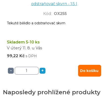
odstraňovač skvrn - 1,5 l
Kód
:
OX255
Tekuté bělidlo a odstraňovač skvrn
Skladem 5-10 ks
V úterý
11. 8.
u Vás
99,22 Kč
s DPH
-
+
Do košíku
Naposledy prohlížené produkty