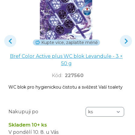
Kupte více, zaplatíte méně
Bref Color Active plus WC blok Levandule - 3 ×
50 g
Kód
:
227560
WC blok pro hygienickou čistotu a svěžest Vaší toalety
Nakupuji po
Skladem 10+ ks
V pondělí
10. 8.
u Vás