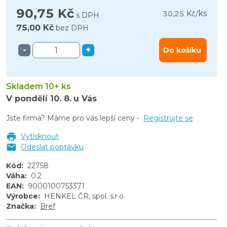
90,75 Kč
ks
30,25 Kč
/
s DPH
75,00 Kč
bez DPH
-
+
Do košíku
Skladem 10+ ks
V pondělí
10. 8.
u Vás
Jste firma? Máme pro vás lepší ceny -
Registrujte se
Vytisknout
Odeslat poptávku
Kód
:
22758
Váha
:
0.2
EAN
:
9000100753371
Výrobce
:
HENKEL ČR, spol. s.r.o.
Značka
:
Bref