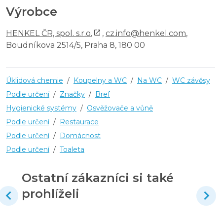
Výrobce
HENKEL ČR, spol. s.r.o.
,
cz.info@henkel.com
,
Boudníkova 2514/5, Praha 8, 180 00
Úklidová chemie
/
Koupelny a WC
/
Na WC
/
WC závěsy
Podle určení
/
Značky
/
Bref
Hygienické systémy
/
Osvěžovače a vůně
Podle určení
/
Restaurace
Podle určení
/
Domácnost
Podle určení
/
Toaleta
Ostatní zákazníci si také
prohlíželi