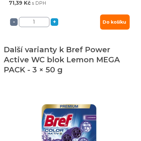
71,39 Kč
s DPH
-
+
Do košíku
Další varianty k Bref Power
Active WC blok Lemon MEGA
PACK - 3 × 50 g