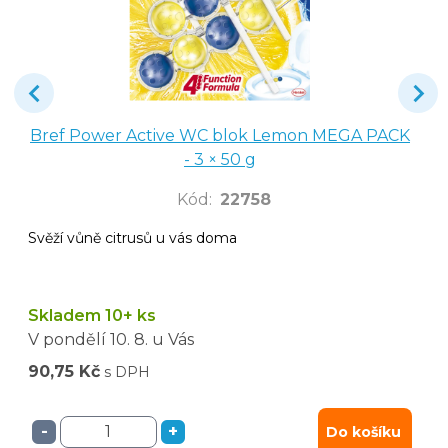
Bref Power Active WC blok Lemon MEGA PACK
- 3 × 50 g
Kód
:
22758
Svěží vůně citrusů u vás doma
Skladem 10+ ks
V pondělí
10. 8.
u Vás
90,75 Kč
s DPH
-
+
Do košíku