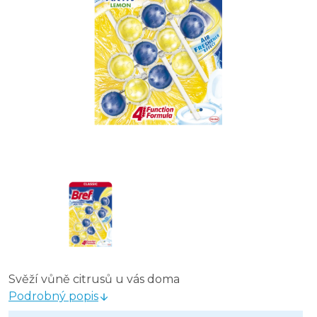
WC Meister závěs do WC 45 g - moře
WC Meister závěska do WC citron - 45 g
WC závěska wOOm, barvicí 4 x 50 g, Ocean
WC závěska wOOm, barvicí 4 x 50 g, Lemon
WC závěska wOOm, barvicí 4 x 50 g, Pine
Svěží vůně citrusů u vás doma
Podrobný popis