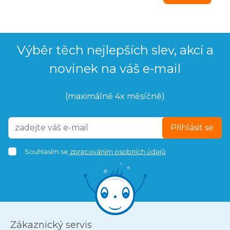
Výběr těch nejlepších slev, akcí a
novinek na váš e-mail
(maximálně 4x měsíčně)
Přihlásit se
Souhlasím se
zpracováním osobních údajů
Zákaznický servis