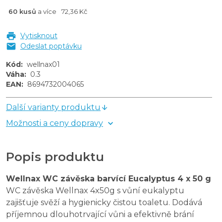
60 kusů
a více
72,36 Kč
Vytisknout
Odeslat poptávku
Kód
:
wellnax01
Váha
:
0.3
EAN
:
8694732004065
Další varianty produktu
Možnosti a ceny dopravy
Popis produktu
Wellnax WC závěska barvící Eucalyptus 4 x 50 g
WC závěska Wellnax 4x50g s vůní eukalyptu
zajišťuje svěží a hygienicky čistou toaletu. Dodává
příjemnou dlouhotrvající vůni a efektivně brání