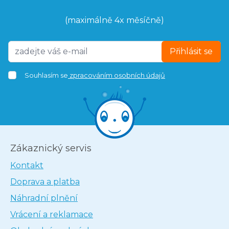
(maximálně 4x měsíčně)
Přihlásit se
Souhlasím se
zpracováním osobních údajů
Zákaznický servis
Kontakt
Doprava a platba
Náhradní plnění
Vrácení a reklamace