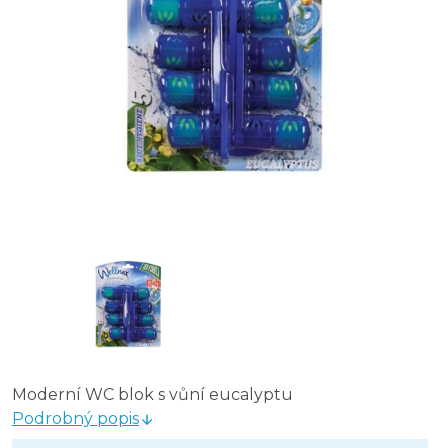
WC Meister závěska do WC lesní vůně - 45 g
WC Meister ZÁVĚS DO WC 45 g - exotické květy
WC Meister Alpen Frisch barvicí závěska 45 g
Bref Power Aktiv WC blok Lemon 2 x 50 g
Moderní WC blok s vůní eucalyptu
Podrobný popis