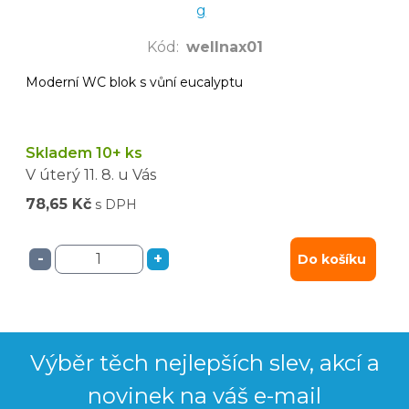
g
Kód
:
wellnax01
Moderní WC blok s vůní eucalyptu
Skladem 10+ ks
V úterý
11. 8.
u Vás
78,65 Kč
s DPH
-
+
Do košíku
Výběr těch nejlepších slev, akcí a
novinek na váš e-mail