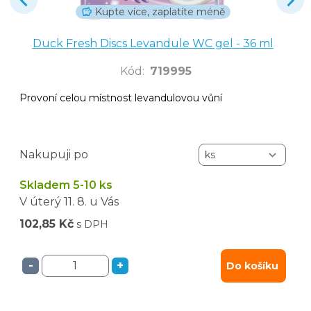
Kupte více, zaplatíte méně
Duck Fresh Discs Levandule WC gel - 36 ml
Kód
:
719995
Provoní celou místnost levandulovou vůní
Nakupuji po
Skladem 5-10 ks
V úterý
11. 8.
u Vás
102,85 Kč
s DPH
-
+
Do košíku