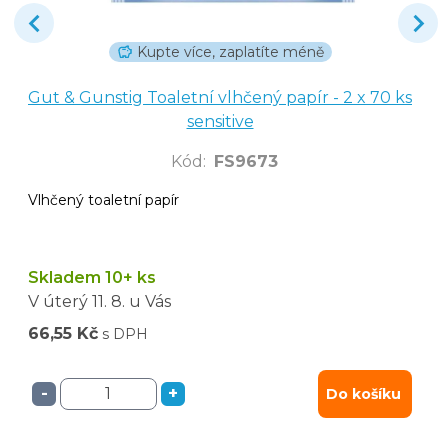
Kupte více, zaplatíte méně
Gut & Gunstig Toaletní vlhčený papír - 2 x 70 ks
sensitive
Kód
:
FS9673
Vlhčený toaletní papír
Skladem 10+ ks
V úterý
11. 8.
u Vás
66,55 Kč
s DPH
-
+
Do košíku