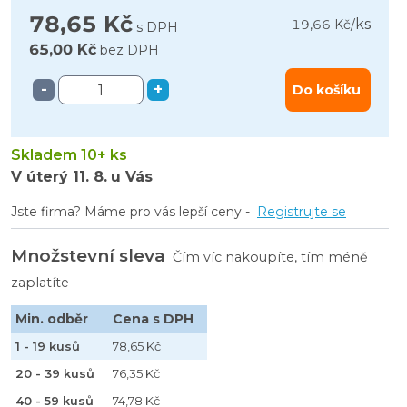
78,65 Kč
ks
19,66 Kč
/
s DPH
65,00 Kč
bez DPH
-
+
Do košíku
Skladem 10+ ks
V úterý
11. 8.
u Vás
Jste firma? Máme pro vás lepší ceny -
Registrujte se
Množstevní sleva
Čím víc nakoupíte, tím méně
zaplatíte
Min. odběr
Cena s DPH
1 - 19 kusů
78,65 Kč
20 - 39 kusů
76,35 Kč
40 - 59 kusů
74,78 Kč