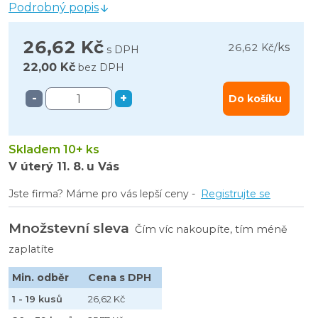
Podrobný popis
26,62 Kč
ks
26,62 Kč
/
s DPH
22,00 Kč
bez DPH
-
+
Do košíku
Skladem 10+ ks
V úterý
11. 8.
u Vás
Jste firma? Máme pro vás lepší ceny -
Registrujte se
Množstevní sleva
Čím víc nakoupíte, tím méně
zaplatíte
Min. odběr
Cena s DPH
1 - 19 kusů
26,62 Kč