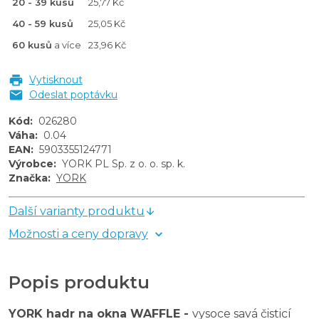
20 - 39 kusů
25,77 Kč
40 - 59 kusů
25,05 Kč
60 kusů
a více
23,96 Kč
Vytisknout
Odeslat poptávku
Kód
:
026280
Váha
:
0.04
EAN
:
5903355124771
Výrobce
:
YORK PL Sp. z o. o. sp. k.
Značka
:
YORK
Další varianty produktu
Možnosti a ceny dopravy
Popis produktu
YORK hadr na okna WAFFLE -
vysoce savá čisticí