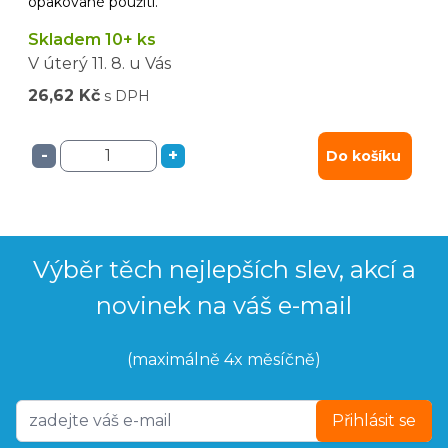
opakované použití.
Skladem 10+ ks
V úterý
11. 8.
u Vás
26,62 Kč
s DPH
-
+
Do košíku
Výběr těch nejlepších slev, akcí a
novinek na váš e-mail
(maximálně 4x měsíčně)
Přihlásit se