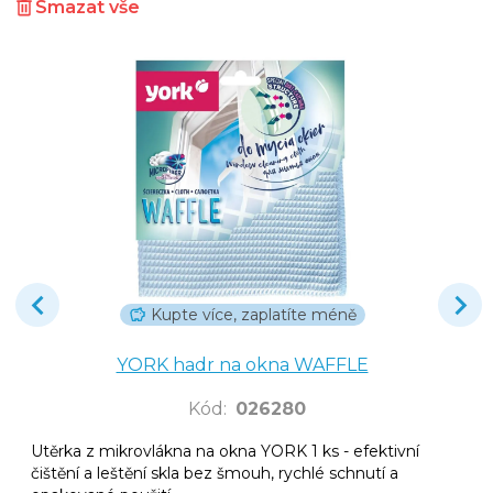
Smazat vše
Kupte více, zaplatíte méně
YORK hadr na okna WAFFLE
Kód
:
026280
Utěrka z mikrovlákna na okna YORK 1 ks - efektivní
čištění a leštění skla bez šmouh, rychlé schnutí a