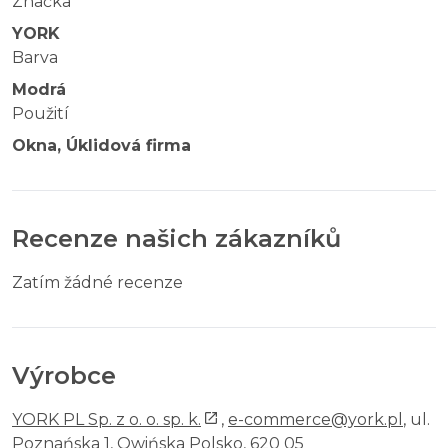
Značka
YORK
Barva
Modrá
Použití
Okna, Úklidová firma
Recenze našich zákazníků
Zatím žádné recenze
Výrobce
YORK PL Sp. z o. o. sp. k.
,
e-commerce@york.pl
, ul.
Poznańska 1, Owińska Polsko, 620 05