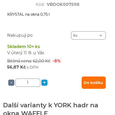
Kód
:
VBDOK007598
KRYSTAL na okna 0,75 l
Nakupuji po
Skladem 10+ ks
V úterý
11. 8.
u Vás
Běžná cena:
62,00 Kč
-8%
56,87 Kč
s DPH
-
+
Do košíku
Další varianty k YORK hadr na
okna WAFFLE