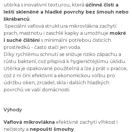
utěrka s inovativní texturou, která
účinně čistí a
leští skleněné a hladké povrchy bez šmouh nebo
škrábanců
.
Speciální vaflová struktura mikrovlákna zachytí
prach, mastnotu i zaschlé kapky a umožňuje
mokré
i suché čištění
s minimální potřebou čisticích
prostředků - často stačí jen voda.
Díky rychlému schnutí se snižuje riziko zápachu a
růstu bakterií, což přispívá k hygieničtějšímu úklidu.
Utěrka je opakovaně použitelná a lze ji prát v pračce,
což z ní činí efektivní a ekonomickou volbu pro
údržbu oken, zrcadel, skla i dalších hladkých
povrchů ve vaší domácnosti.
Výhody
Vaflová mikrovlákna
efektivně zachytí vlhkost i
nečistoty a
nepouští šmouhy