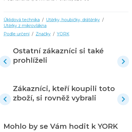
Úklidová technika
/
Utěrky, houbičky, drátěnky
/
Utěrky z mikrovlákna
Podle určení
/
Značky
/
YORK
Ostatní zákazníci si také
prohlíželi
Zákazníci, kteří koupili toto
zboží, si rovněž vybrali
Mohlo by se Vám hodit k YORK