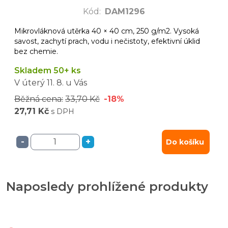
Kód
:
DAM1296
Mikrovláknová utěrka 40 × 40 cm, 250 g/m2. Vysoká
savost, zachytí prach, vodu i nečistoty, efektivní úklid
bez chemie.
Skladem 50+ ks
V úterý
11. 8.
u Vás
Běžná cena:
33,70 Kč
-18%
27,71 Kč
s DPH
-
+
Do košíku
Naposledy prohlížené produkty