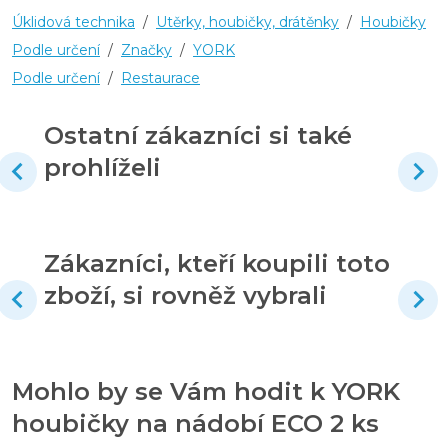
Úklidová technika
/
Utěrky, houbičky, drátěnky
/
Houbičky
Podle určení
/
Značky
/
YORK
Podle určení
/
Restaurace
Ostatní zákazníci si také
prohlíželi
Zákazníci, kteří koupili toto
zboží, si rovněž vybrali
Mohlo by se Vám hodit k YORK
houbičky na nádobí ECO 2 ks