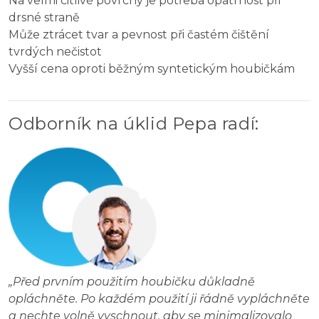
Na velmi citlivé povrchy je potřeba opatrnost při
drsné straně
Může ztrácet tvar a pevnost při častém čištění
tvrdých nečistot
Vyšší cena oproti běžným syntetickým houbičkám
Odborník na úklid Pepa radí
:
„
Před prvním použitím houbičku důkladně
opláchněte. Po každém použití ji řádně vypláchněte
a nechte volně vyschnout, aby se minimalizovalo