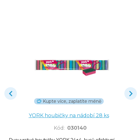
Kupte více, zaplatíte méně
YORK houbičky na nádobí 28 ks
Kód
:
030140
Dvouvrstvé houbičky YORK 24+4 kusů efektivní