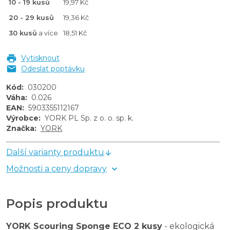
10 - 19 kusů
19,97 Kč
20 - 29 kusů
19,36 Kč
30 kusů
a více
18,51 Kč
Vytisknout
Odeslat poptávku
Kód
:
030200
Váha
:
0.026
EAN
:
5903355112167
Výrobce
:
YORK PL Sp. z o. o. sp. k.
Značka
:
YORK
Další varianty produktu
Možnosti a ceny dopravy
Popis produktu
YORK Scouring Sponge ECO 2 kusy
- ekologická