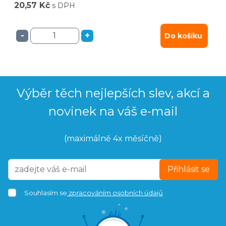
20,57 Kč
s DPH
-
+
Do košíku
Výběr těch nejlepších slev, akcí a
novinek na váš e-mail
(maximálně 4x měsíčně)
Přihlásit se
Souhlasím se
zpracováním osobních údajů