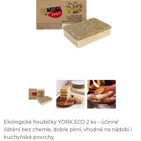
NOOVOO extra odolné houbičky FlexiTwins - 2 ks
Ekologické houbičky YORK ECO 2 ks – účinné
čištění bez chemie, dobře pění, vhodné na nádobí i
kuchyňské povrchy.