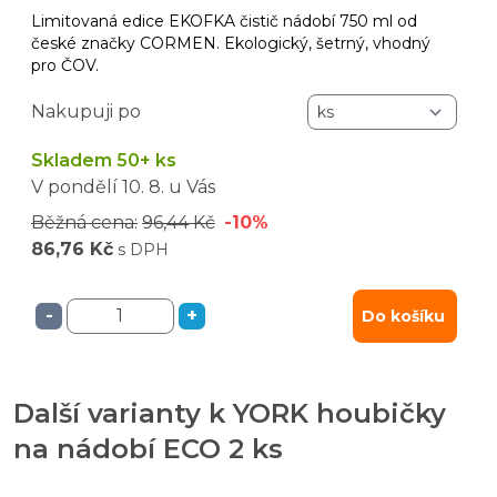
Limitovaná edice EKOFKA čistič nádobí 750 ml od
české značky CORMEN. Ekologický, šetrný, vhodný
pro ČOV.
Nakupuji po
Skladem 50+ ks
V pondělí
10. 8.
u Vás
Běžná cena:
96,44 Kč
-10%
86,76 Kč
s DPH
-
+
Do košíku
Další varianty k YORK houbičky
na nádobí ECO 2 ks