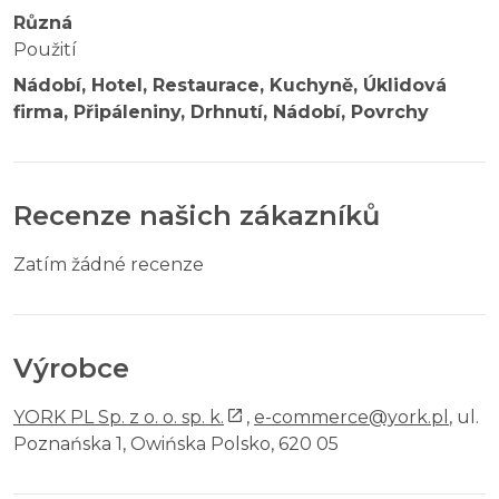
Různá
Použití
Nádobí, Hotel, Restaurace, Kuchyně, Úklidová
firma, Připáleniny, Drhnutí, Nádobí, Povrchy
Recenze našich zákazníků
Zatím žádné recenze
Výrobce
YORK PL Sp. z o. o. sp. k.
,
e-commerce@york.pl
, ul.
Poznańska 1, Owińska Polsko, 620 05