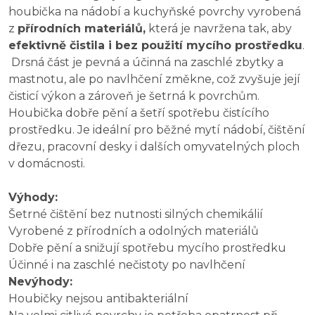
houbička na nádobí a kuchyňské povrchy vyrobená
z
přírodních materiálů,
která je navržena tak, aby
efektivně čistila i bez použití mycího prostředku
.
Drsná část je pevná a účinná na zaschlé zbytky a
mastnotu, ale po navlhčení změkne, což zvyšuje její
čisticí výkon a zároveň je šetrná k povrchům.
Houbička dobře pění a šetří spotřebu čistícího
prostředku. Je ideální pro běžné mytí nádobí, čištění
dřezu, pracovní desky i dalších omyvatelných ploch
v domácnosti.
Výhody:
Šetrné čištění bez nutnosti silných chemikálií
Vyrobené z přírodních a odolných materiálů
Dobře pění a snižují spotřebu mycího prostředku
Účinné i na zaschlé nečistoty po navlhčení
Nevýhody:
Houbičky nejsou antibakteriální