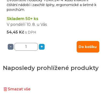
čištění nádobí i zaschlé špíny, ergonomické a šetrné k
povrchům.
Skladem 50+ ks
V pondělí
10. 8.
u Vás
54,45 Kč
s DPH
-
+
Do košíku
Naposledy prohlížené produkty
Smazat vše