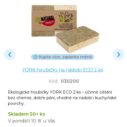
Kupte více, zaplatíte méně
YORK houbičky na nádobí ECO 2 ks
Kód
:
030200
Ekologické houbičky YORK ECO 2 ks – účinné čištění
bez chemie, dobře pění, vhodné na nádobí i kuchyňské
povrchy.
Skladem 50+ ks
V pondělí
10. 8.
u Vás