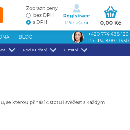
Zobrazit ceny:
bez DPH
Registrace
s DPH
0,00 Kč
Přihlášení
+420 774 488 123
DNA
BLOG
Po - Pá, 8:00 - 16:30
ena
Podle určení
Ostatní
, se kterou přináší čistotu i svěžest s každým