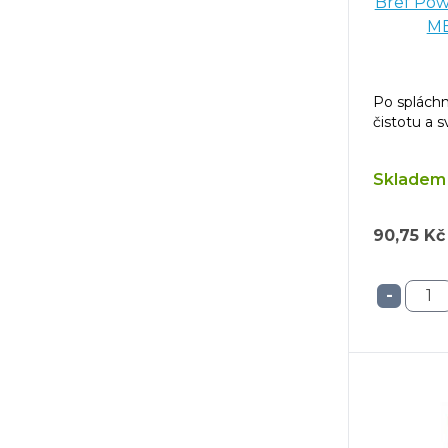
Bref Pow
Po spláchn
čistotu a s
Skladem 
90,75 Kč
-