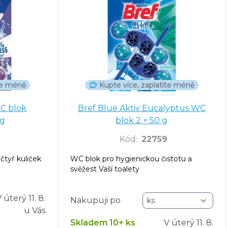
íte méně
Kupte více, zaplatíte méně
WC blok
Bref Blue Aktiv Eucalyptus WC
 g
blok 2 × 50 g
Kód
:
22759
tyř kuliček
WC blok pro hygienickou čistotu a
svěžest Vaší toalety
V úterý
11. 8.
Nakupuji po
u Vás
Skladem 10+ ks
V úterý
11. 8.