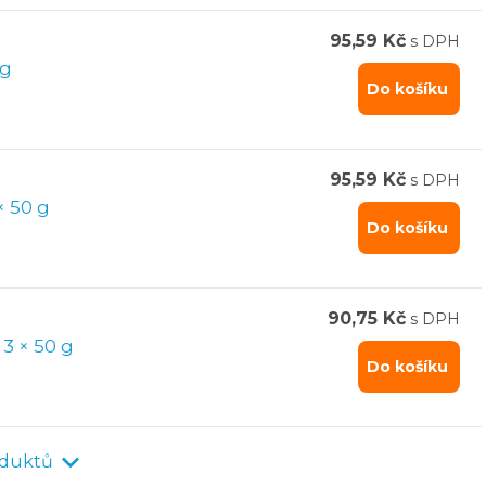
95,59 Kč
s DPH
 × 50 g
Do košíku
95,59 Kč
s DPH
lus WC blok Levandule - 3 × 50 g
Do košíku
90,75 Kč
s DPH
 Power Active WC blok Pine MEGA PACK - 3 × 50 g
Do košíku
oduktů