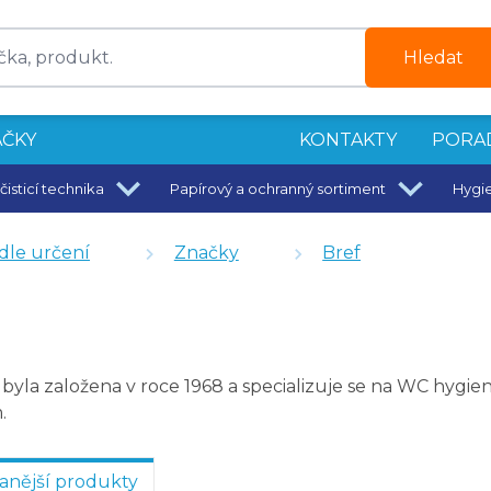
g
Hledat
g
 50 g
ČKY
KONTAKTY
PORA
čisticí technika
Papírový a ochranný sortiment
Hygi
dle určení
Značky
Bref
g
byla založena v roce 1968 a specializuje se na WC hygienu
g
.
anější produkty