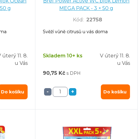
Ocean
Bref Power Active WC blok Lemon
- 3 × 50 g
MEGA PACK - 3 × 50 g
Kód
:
22758
oma
Svěží vůně citrusů u vás doma
V úterý
11. 8.
Skladem 10+ ks
V úterý
11. 8.
u Vás
u Vás
90,75 Kč
s DPH
-
+
Do košíku
Do košíku