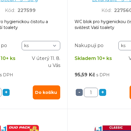
Kód
:
227599
Kód
:
22756
o hygienickou čistotu a
WC blok pro hygienickou či
í toalety
svěžest Vaší toalety
 po
Nakupuji po
10+ ks
V úterý
11. 8.
Skladem 10+ ks
u Vás
95,59 Kč
s DPH
s DPH
+
-
+
Do košíku