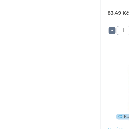
83,49 Kč
-
Ku