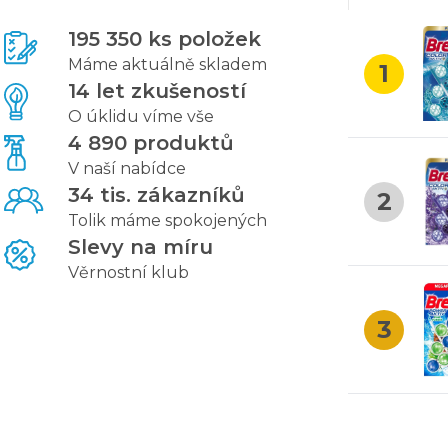
Domestos Power 5 XXL WC blok Lime 5 x 50 g
195 350 ks položek
Bref Color Active plus WC blok Levandule - 3 × 50 g
Máme aktuálně skladem
1
14 let zkušeností
O úklidu víme vše
4 890 produktů
V naší nabídce
34 tis. zákazníků
2
Tolik máme spokojených
Slevy na míru
Věrnostní klub
3