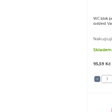
WC blok pr
svěžest Vaš
Nakupuji
Skladem 
95,59 Kč
-