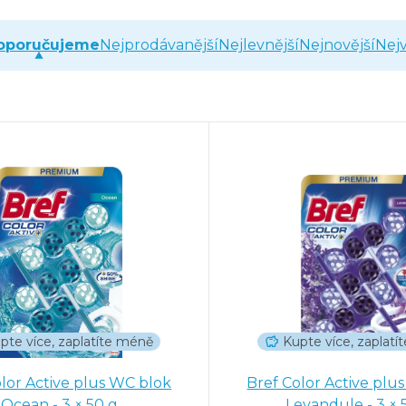
oporučujeme
Nejprodávanější
Nejlevnější
Nejnovější
Nejv
pte více, zaplatíte méně
Kupte více, zaplat
lor Active plus WC blok
Bref Color Active plu
Ocean - 3 × 50 g
Levandule -