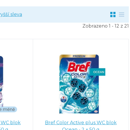
yšší sleva
Zobrazeno 1 - 12 z 21
íte méně
s WC blok
Bref Color Active plus WC blok
 3 × 50 g
Ocean - 2 × 50 g