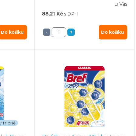
u Vás
88,21 Kč
s DPH
-
+
Do košíku
Do košíku
íte méně