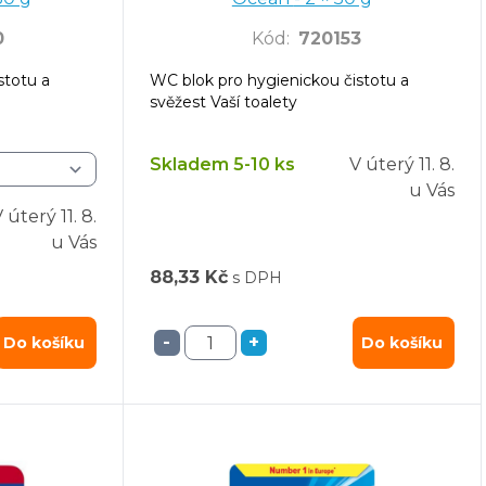
0
Kód
:
720153
stotu a
WC blok pro hygienickou čistotu a
svěžest Vaší toalety
Skladem 5-10 ks
V úterý
11. 8.
u Vás
V úterý
11. 8.
u Vás
88,33 Kč
s DPH
-
+
Do košíku
Do košíku