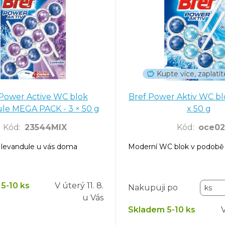
Kupte více, zaplat
 Power Active WC blok
Bref Power Aktiv WC b
Levandule MEGA PACK - 3 × 50 g
x 50 g
Kód
:
23544MIX
Kód
:
oce02
 levandule u vás doma
Moderní WC blok v podobě č
5-10 ks
V úterý
11. 8.
Nakupuji po
u Vás
Skladem 5-10 ks