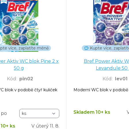
pte více, zaplatíte méně
Kupte více, zaplat
er Aktiv WC blok Pine 2 x
Bref Power Aktiv 
50 g
Levandule 50
Kód
:
pin02
Kód
:
lev01
 blok v podobě čtyř kuliček
Moderní WC blok v podobě č
Skladem 10+ ks
 po
10+ ks
V úterý
11. 8.