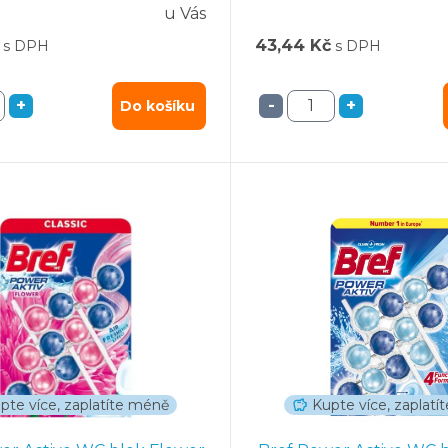
u Vás
43,44 Kč
s DPH
s DPH
+
-
+
Do košíku
pte více, zaplatíte méně
Kupte více, zaplat