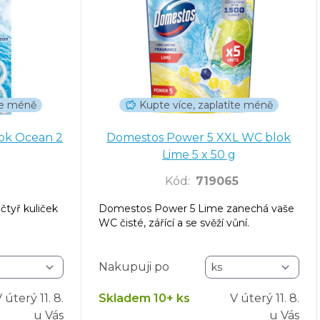
íte méně
Kupte více, zaplatíte méně
lok Ocean 2
Domestos Power 5 XXL WC blok
Lime 5 x 50 g
Kód
:
719065
tyř kuliček
Domestos Power 5 Lime zanechá vaše
WC čisté, zářící a se svěží vůní.
Nakupuji po
V úterý
11. 8.
Skladem 10+ ks
V úterý
11. 8.
u Vás
u Vás