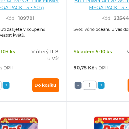
er Active WC blok Flower
Bref Power Active WC blok 
MEGA PACK - 3 × 50 g
MEGA PACK 
Kód
:
109791
Kód
:
23544
utí zažijete v koupelně
Svěží vůně oceánu u vás d
věžest květů.
10+ ks
V úterý
11. 8.
Skladem 5-10 ks
u Vás
90,75 Kč
s DPH
s DPH
+
-
+
Do košíku