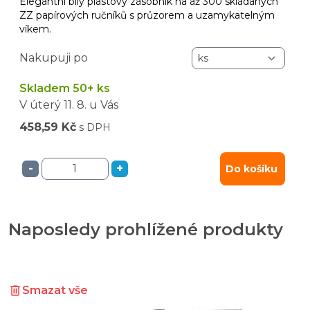
Elegantní bílý plastový zásobník na až 300 skládaných
ZZ papírových ručníků s průzorem a uzamykatelným
víkem.
Nakupuji po
Skladem 50+ ks
V úterý
11. 8.
u Vás
458,59 Kč
s DPH
-
+
Do košíku
Naposledy prohlížené produkty
Smazat vše