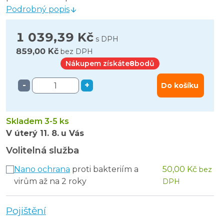
Podrobný popis
1 039,39 Kč
s DPH
859,00 Kč
bez DPH
Nákupem získáte
8
bodů
-
+
Do košíku
Skladem 3-5 ks
V úterý
11. 8.
u Vás
Volitelná služba
Nano ochrana
proti bakteriím a
50,00 Kč
bez
virům až na 2 roky
DPH
Pojištění