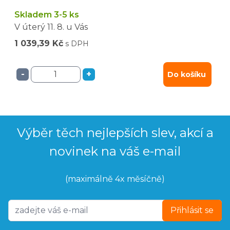
Skladem 3-5 ks
V úterý
11. 8.
u Vás
1 039,39 Kč
s DPH
-
+
Do košíku
Výběr těch nejlepších slev, akcí a
novinek na váš e-mail
(maximálně 4x měsíčně)
Přihlásit se