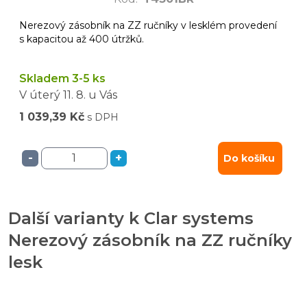
Nerezový zásobník na ZZ ručníky v lesklém provedení
s kapacitou až 400 útržků.
Skladem 3-5 ks
V úterý
11. 8.
u Vás
1 039,39 Kč
s DPH
-
+
Do košíku
Další varianty k Clar systems
Nerezový zásobník na ZZ ručníky
lesk