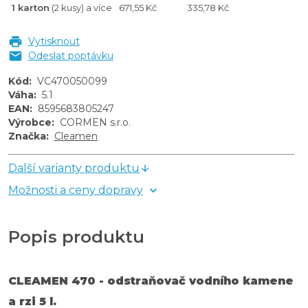
1 karton
(2 kusy) a více
671,55 Kč
335,78 Kč
Vytisknout
Odeslat poptávku
Kód
:
VC470050099
Váha
:
5.1
EAN
:
8595683805247
Výrobce
:
CORMEN s.r.o.
Značka
:
Cleamen
Další varianty produktu
Možnosti a ceny dopravy
Popis produktu
CLEAMEN 470 - odstraňovač vodního kamene
a rzi 5 l.