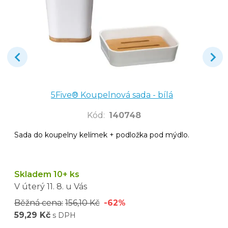
5Five® Koupelnová sada - bílá
Kód
:
140748
Sada do koupelny kelímek + podložka pod mýdlo.
Skladem 10+ ks
V úterý
11. 8.
u Vás
Běžná cena:
156,10 Kč
-62%
59,29 Kč
s DPH