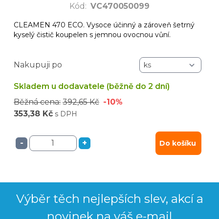
Kód
:
VC470050099
CLEAMEN 470 ECO. Vysoce účinný a zároveň šetrný
kyselý čistič koupelen s jemnou ovocnou vůní.
Nakupuji po
Skladem u dodavatele (běžně do 2 dní)
Běžná cena:
392,65 Kč
-10%
353,38 Kč
s DPH
-
+
Do košíku
Výběr těch nejlepších slev, akcí a
novinek na váš e-mail