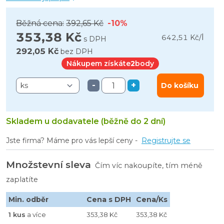
Běžná cena:
392,65 Kč
-10%
353,38 Kč
l
642,51 Kč
/
s DPH
292,05 Kč
bez DPH
Nákupem získáte
2
body
-
+
Do košíku
Skladem u dodavatele (běžně do 2 dní)
Jste firma? Máme pro vás lepší ceny -
Registrujte se
Množstevní sleva
Čím víc nakoupíte, tím méně
zaplatíte
Min. odběr
Cena s DPH
Cena/Ks
1 kus
a více
353,38 Kč
353,38 Kč