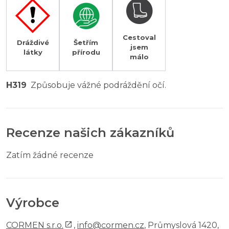
Cestoval
Dráždivé
Šetřím
jsem
látky
přírodu
málo
H319
Způsobuje vážné podráždění očí.
Recenze našich zákazníků
Zatím žádné recenze
Výrobce
CORMEN s.r.o.
,
info@cormen.cz
, Průmyslová 1420,