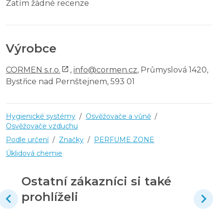
Zatím žádné recenze
Výrobce
CORMEN s.r.o.
,
info@cormen.cz
, Průmyslová 1420,
Bystřice nad Pernštejnem, 593 01
Hygienické systémy
/
Osvěžovače a vůně
/
Osvěžovače vzduchu
Podle určení
/
Značky
/
PERFUME ZONE
Úklidová chemie
Ostatní zákazníci si také
prohlíželi