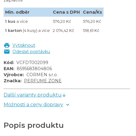
Min. odběr
Cena s DPH
Cena/Ks
1 kus
a více
576,20 Kč
576,20 Kč
1 karton
(4 kusy) a více
2 074,42 Kč
518,61 Kč
Vytisknout
Odeslat poptávku
Kód
:
VCFDT002099
EAN
:
8595683804806
Výrobce
:
CORMEN s.r.o.
Značka
:
PERFUME ZONE
Další varianty produktu
Možnosti a ceny dopravy
Popis produktu