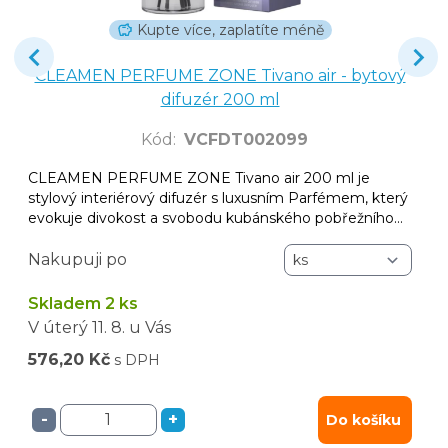
Kupte více, zaplatíte méně
CLEAMEN PERFUME ZONE Tivano air - bytový
difuzér 200 ml
Kód
:
VCFDT002099
CLEAMEN PERFUME ZONE Tivano air 200 ml je
stylový interiérový difuzér s luxusním Parfémem, který
evokuje divokost a svobodu kubánského pobřežního
vánku. Díky přiloženým ratanovým tyčinkám si sami
určíte intenzitu vůně.
Nakupuji po
Skladem 2 ks
V úterý
11. 8.
u Vás
576,20 Kč
s DPH
-
+
Do košíku