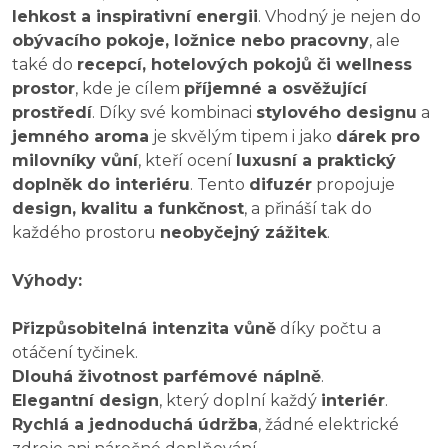
lehkost a inspirativní energii
. Vhodný je nejen do
obývacího pokoje, ložnice nebo pracovny
, ale
také do
recepcí, hotelových pokojů či wellness
prostor
, kde je cílem
příjemné a osvěžující
prostředí
. Díky své kombinaci
stylového designu
a
jemného aroma
je skvělým tipem i jako
dárek pro
milovníky vůní
, kteří ocení
luxusní a praktický
doplněk do interiéru
. Tento
difuzér
propojuje
design, kvalitu a funkčnost
, a přináší tak do
každého prostoru
neobyčejný zážitek
.
Výhody:
Přizpůsobitelná intenzita vůně
díky počtu a
otáčení tyčinek.
Dlouhá životnost parfémové náplně
.
Elegantní design
, který doplní každý
interiér
.
Rychlá a jednoduchá údržba
, žádné elektrické