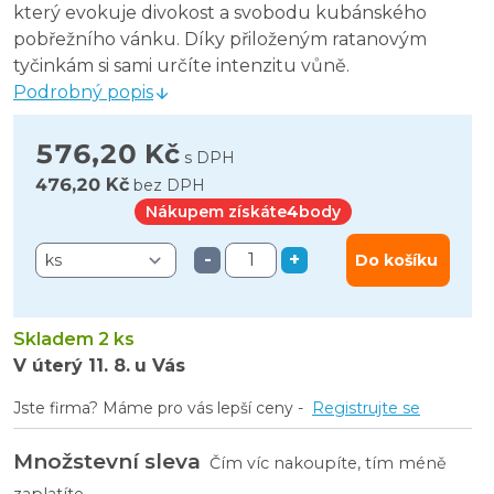
který evokuje divokost a svobodu kubánského
pobřežního vánku. Díky přiloženým ratanovým
tyčinkám si sami určíte intenzitu vůně.
Podrobný popis
576,20 Kč
s DPH
476,20 Kč
bez DPH
Nákupem získáte
4
body
-
+
Do košíku
Skladem 2 ks
V úterý
11. 8.
u Vás
Jste firma? Máme pro vás lepší ceny -
Registrujte se
Množstevní sleva
Čím víc nakoupíte, tím méně
zaplatíte