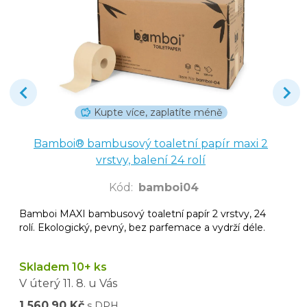
Kupte více, zaplatíte méně
Bamboi® bambusový toaletní papír maxi 2
vrstvy, balení 24 rolí
Kód
:
bamboi04
Bamboi MAXI bambusový toaletní papír 2 vrstvy, 24
rolí. Ekologický, pevný, bez parfemace a vydrží déle.
Skladem 10+ ks
V úterý
11. 8.
u Vás
1 560,90 Kč
s DPH