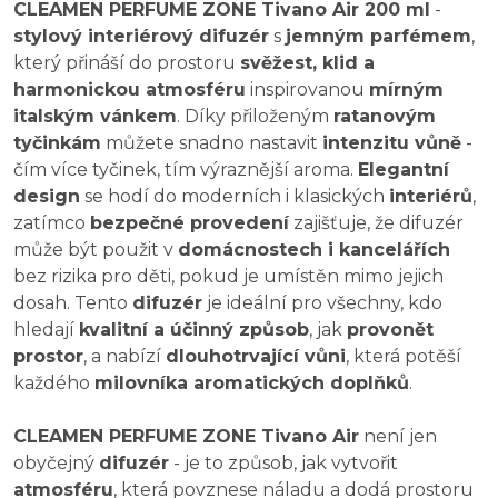
CLEAMEN PERFUME ZONE Tivano Air 200 ml
-
stylový interiérový difuzér
s
jemným parfémem
,
který přináší do prostoru
svěžest, klid a
harmonickou atmosféru
inspirovanou
mírným
italským vánkem
. Díky přiloženým
ratanovým
tyčinkám
můžete snadno nastavit
intenzitu vůně
-
čím více tyčinek, tím výraznější aroma.
Elegantní
design
se hodí do moderních i klasických
interiérů
,
zatímco
bezpečné provedení
zajišťuje, že difuzér
může být použit v
domácnostech i kancelářích
bez rizika pro děti, pokud je umístěn mimo jejich
dosah. Tento
difuzér
je ideální pro všechny, kdo
hledají
kvalitní a účinný způsob
, jak
provonět
prostor
, a nabízí
dlouhotrvající vůni
, která potěší
každého
milovníka aromatických doplňků
.
CLEAMEN PERFUME ZONE Tivano Air
není jen
obyčejný
difuzér
- je to způsob, jak vytvořit
atmosféru
, která povznese náladu a dodá prostoru