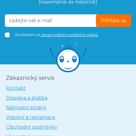
(maximálně 4x měsíčně)
Přihlásit se
Souhlasím se
zpracováním osobních údajů
Zákaznický servis
Kontakt
Doprava a platba
Náhradní plnění
Vrácení a reklamace
Obchodní podmínky