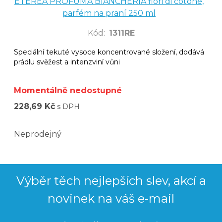
ETEREA PROFUMA BIANCHERIA fiori di cotone,
parfém na praní 250 ml
Kód
:
1311RE
Speciální tekuté vysoce koncentrované složení, dodává
prádlu svěžest a intenzviní vůni
Momentálně nedostupné
228,69 Kč
s DPH
Neprodejný
Výběr těch nejlepších slev, akcí a
novinek na váš e-mail