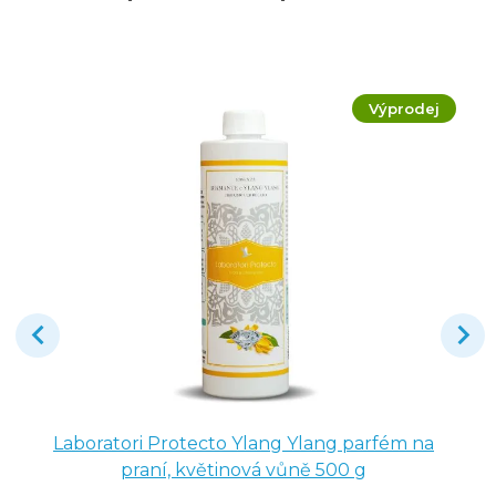
Výprodej
Laboratori Protecto Ylang Ylang parfém na
praní, květinová vůně 500 g