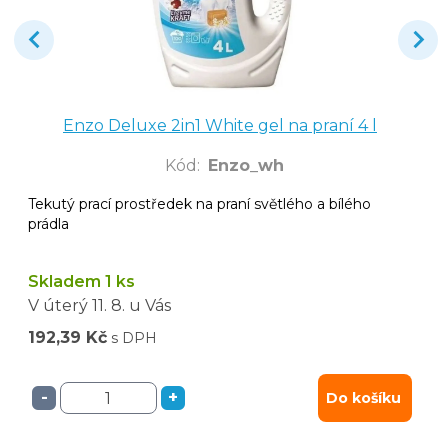
Enzo Deluxe 2in1 White gel na praní 4 l
Kód
:
Enzo_wh
Tekutý prací prostředek na praní světlého a bílého
prádla
Skladem 1 ks
V úterý
11. 8.
u Vás
192,39 Kč
s DPH
-
+
Do košíku