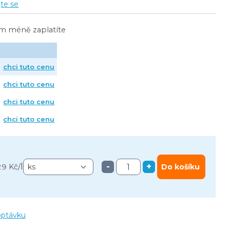
jte se
ím méně zaplatíte
chci tuto cenu
chci tuto cenu
chci tuto cenu
chci tuto cenu
l
-
+
29 Kč
/
Do košíku
optávku