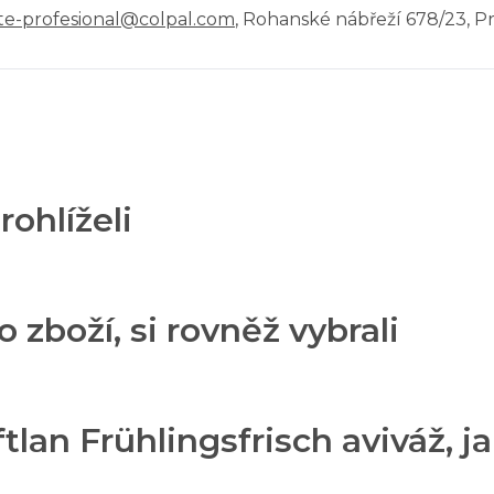
te-profesional@colpal.com
, Rohanské nábřeží 678/23, Pr
rohlíželi
o zboží, si rovněž vybrali
an Frühlingsfrisch aviváž, jar