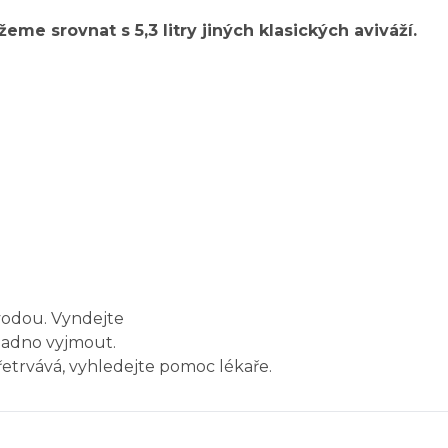
eme srovnat s 5,3 litry jiných klasických aviváží.
 vodou. Vyndejte
snadno vyjmout.
etrvává, vyhledejte pomoc lékaře.