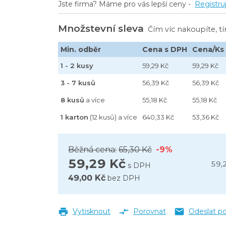
Jste firma? Máme pro vás lepší ceny -
Registru
4 L
Množstevní sleva
Čím víc nakoupíte, t
Min. odběr
Cena s DPH
Cena/Ks
1 - 2 kusy
59,29 Kč
59,29 Kč
3 - 7 kusů
56,39 Kč
56,39 Kč
8 kusů
a více
55,18 Kč
55,18 Kč
1 karton
(12 kusů) a více
640,33 Kč
53,36 Kč
Běžná cena:
65,30 Kč
-9%
59,29 Kč
59,
s DPH
49,00 Kč
bez DPH
Vytisknout
Porovnat
Odeslat p