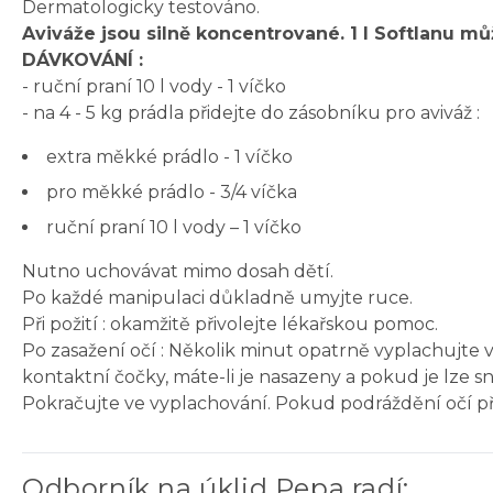
Dermatologicky testováno.
Aviváže jsou silně koncentrované. 1 l Softlanu můž
DÁVKOVÁNÍ :
- ruční praní 10 l vody - 1 víčko
- na 4 - 5 kg prádla přidejte do zásobníku pro aviváž :
extra měkké prádlo - 1 víčko
pro měkké prádlo - 3/4 víčka
ruční praní 10 l vody – 1 víčko
Nutno uchovávat mimo dosah dětí.
Po každé manipulaci důkladně umyjte ruce.
Při požití : okamžitě přivolejte lékařskou pomoc.
Po zasažení očí : Několik minut opatrně vyplachujte
kontaktní čočky, máte-li je nasazeny a pokud je lze 
Pokračujte ve vyplachování. Pokud podráždění očí př
Odborník na úklid Pepa radí
: