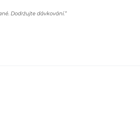
ané. Dodržujte dávkování.
“