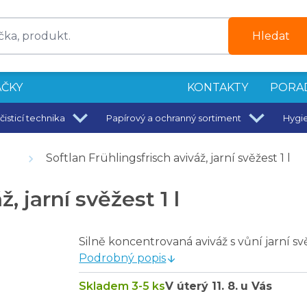
Hledat
ČKY
KONTAKTY
PORA
čisticí technika
Papírový a ochranný sortiment
Hygi
Softlan Frühlingsfrisch aviváž, jarní svěžest 1 l
 francouzskou vůní No. 1 - 150 ml
, jarní svěžest 1 l
Silně koncentrovaná aviváž s vůní jarní sv
Podrobný popis
Skladem 3-5 ks
V úterý
11. 8.
u Vás
W Tsubaki e Peonia