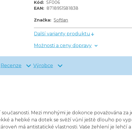
Kód
:
SF006
EAN
:
8718951581838
Značka
:
Softlan
Další varianty produktu
Možnosti a ceny dopravy
Recenze
Výrobce
í současnosti. Mezi mnohými je dokonce považována za je
ěkké a hebké na dotek se svěží vůní ještě dlouho po vyp
roveň má antistatické vlastnosti. Vaše žehlení je lehčí 