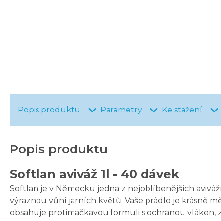
Popis produktu
Parametry
Ke stažení
Popis produktu
Softlan aviváž 1l - 40 dávek
Softlan je v Německu jedna z nejoblíbenějších aviváž
výraznou vůní jarních květů. Vaše prádlo je krásně m
obsahuje protimačkavou formuli s ochranou vláken, zá