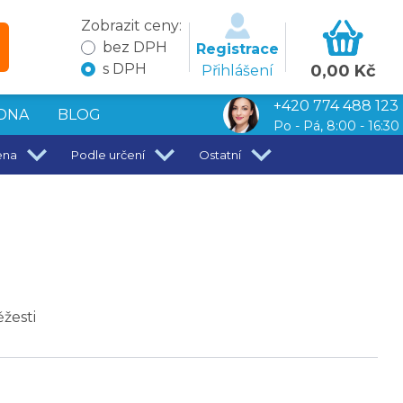
Zobrazit ceny:
bez DPH
Registrace
s DPH
0,00 Kč
Přihlášení
+420 774 488 123
DNA
BLOG
Po - Pá, 8:00 - 16:30
ena
Podle určení
Ostatní
ěžesti