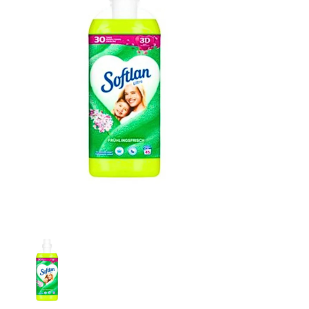
Lenor Professional Aviváž Fialový květ 200 dávek, 4 l
Lenor Professional aviváž Sensitive Cotton 200 dávek, 
Softlan Frühlingsfrisch aviváž, jarní svěžest 1 l