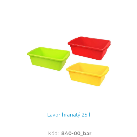
Lavor hranatý 25 l
Kód
:
840-00_bar