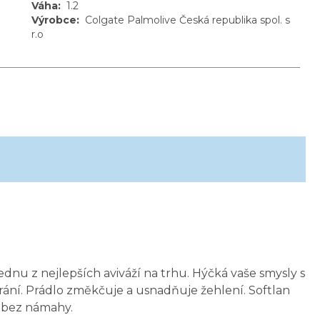
Váha
:
1.2
Výrobce
:
Colgate Palmolive Česká republika spol. s
r.o
dnu z nejlepších aviváží na trhu. Hýčká vaše smysly s
rání. Prádlo změkčuje a usnadňuje žehlení. Softlan
a bez námahy.