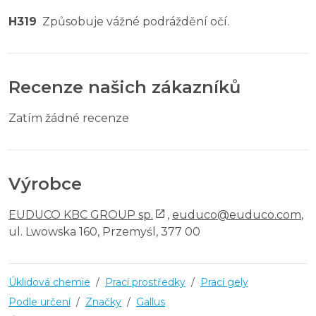
H319
Způsobuje vážné podráždění očí.
Recenze našich zákazníků
Zatím žádné recenze
Výrobce
EUDUCO KBC GROUP sp.
,
euduco@euduco.com
,
ul. Lwowska 160, Przemyśl, 377 00
Úklidová chemie
/
Prací prostředky
/
Prací gely
Podle určení
/
Značky
/
Gallus