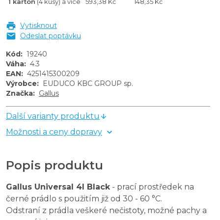
1 karton
(4 kusy) a více
593,38 Kč
148,35 Kč
Vytisknout
Odeslat poptávku
Kód
:
19240
Váha
:
4.3
EAN
:
4251415300209
Výrobce
:
EUDUCO KBC GROUP sp.
Značka
:
Gallus
Další varianty produktu
Možnosti a ceny dopravy
Popis produktu
Gallus Universal 4l Black
- prací prostředek na
černé prádlo s použitím již od 30 - 60 °
C.
O
dstraní z prádla veškeré nečistoty, možné pachy a