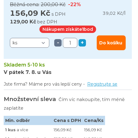
Běžná cena:
200,00 Kč
-22%
156,09 Kč
l
39,02 Kč
/
s DPH
129,00 Kč
bez DPH
Nákupem získáte
1
bod
-
+
Do košíku
Skladem 5-10 ks
V pátek
7. 8.
u Vás
Jste firma? Máme pro vás lepší ceny -
Registrujte se
Množstevní sleva
Čím víc nakoupíte, tím méně
zaplatíte
Min. odběr
Cena s DPH
Cena/Ks
1 kus
a více
156,09 Kč
156,09 Kč