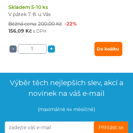
Skladem 5-10 ks
V pátek
7. 8.
u Vás
Běžná cena:
200,00 Kč
-22%
156,09 Kč
s DPH
-
+
Do košíku
Výběr těch nejlepších slev, akcí a
novinek na váš e-mail
(maximálně 4x měsíčně)
Přihlásit se