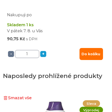
Nakupuji po
Skladem 1 ks
V pátek
7. 8.
u Vás
90,75 Kč
s DPH
-
+
Do košíku
Naposledy prohlížené produkty
Smazat vše
Sleva
Výprodej