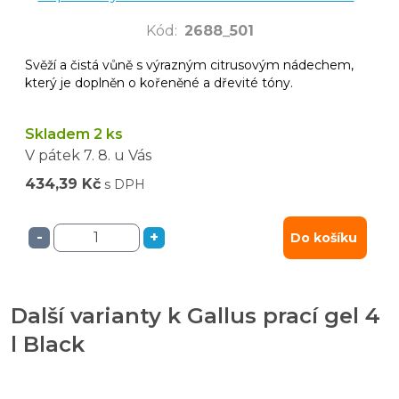
Kód
:
2688_501
Svěží a čistá vůně s výrazným citrusovým nádechem,
který je doplněn o kořeněné a dřevité tóny.
Skladem 2 ks
V pátek
7. 8.
u Vás
434,39 Kč
s DPH
-
+
Do košíku
Další varianty k Gallus prací gel 4
l Black