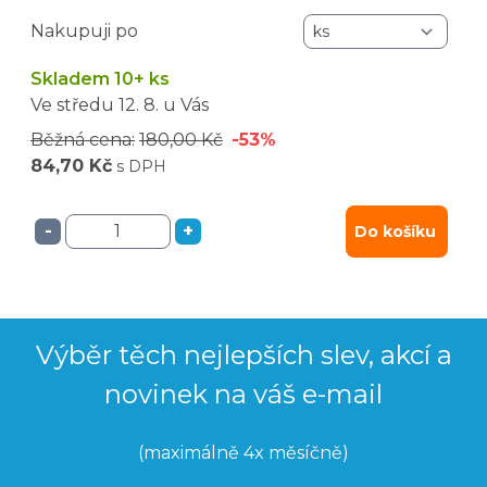
doplňků.
Nakupuji po
Skladem 10+ ks
Ve středu
12. 8.
u Vás
Běžná cena:
180,00 Kč
-53%
84,70 Kč
s DPH
-
+
Do košíku
Výběr těch nejlepších slev, akcí a
novinek na váš e-mail
(maximálně 4x měsíčně)