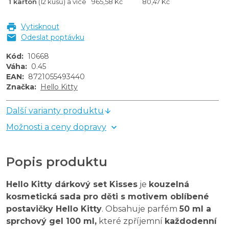
1 karton
(12 kusů) a více
965,58 Kč
80,47 Kč
Vytisknout
Odeslat poptávku
Kód
:
10668
Váha
:
0.45
EAN
:
8721055493440
Značka
:
Hello Kitty
Další varianty produktu
Možnosti a ceny dopravy
Popis produktu
Hello Kitty dárkový set Kisses
je
kouzelná
kosmetická sada pro děti s motivem oblíbené
postavičky Hello Kitty
. Obsahuje parfém
50 ml a
sprchový gel 100 ml,
které zpříjemní
každodenní