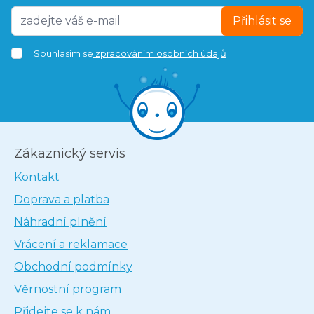
Přihlásit se
Souhlasím se
zpracováním osobních údajů
Zákaznický servis
Kontakt
Doprava a platba
Náhradní plnění
Vrácení a reklamace
Obchodní podmínky
Věrnostní program
Přidejte se k nám