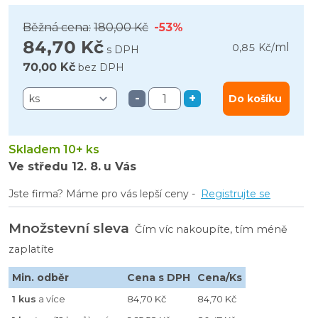
Běžná cena:
180,00 Kč
-53%
84,70 Kč
ml
0,85 Kč
/
s DPH
70,00 Kč
bez DPH
-
+
Do košíku
Skladem 10+ ks
Ve středu
12. 8.
u Vás
Jste firma? Máme pro vás lepší ceny -
Registrujte se
Množstevní sleva
Čím víc nakoupíte, tím méně
zaplatíte
Min. odběr
Cena s DPH
Cena/Ks
1 kus
a více
84,70 Kč
84,70 Kč