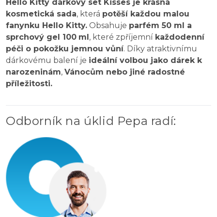
Hello Kitty dárkový set Kisses je krásná
kosmetická sada
, která
potěší každou malou
fanynku Hello Kitty.
Obsahuje
parfém 50 ml a
sprchový gel 100
ml
, které zpříjemní
každodenní
péči o pokožku jemnou vůní
. Díky atraktivnímu
dárkovému balení je
ideální volbou jako dárek k
narozeninám
,
Vánocům nebo jiné radostné
příležitosti.
Odborník na úklid Pepa radí
: