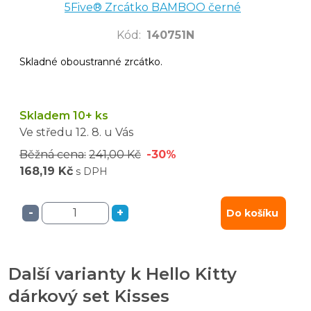
5Five® Zrcátko BAMBOO černé
Kód
:
140751N
Skladné oboustranné zrcátko.
Skladem 10+ ks
Ve středu
12. 8.
u Vás
Běžná cena:
241,00 Kč
-30%
168,19 Kč
s DPH
-
+
Do košíku
Další varianty k Hello Kitty
dárkový set Kisses