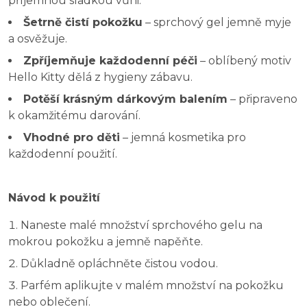
příjemnou sladkou vůni.
Šetrně čistí pokožku
– sprchový gel jemně myje
a osvěžuje.
Zpříjemňuje každodenní péči
– oblíbený motiv
Hello Kitty dělá z hygieny zábavu.
Potěší krásným dárkovým balením
– připraveno
k okamžitému darování.
Vhodné pro děti
– jemná kosmetika pro
každodenní použití.
Návod k použití
Naneste malé množství sprchového gelu na
mokrou pokožku a jemně napěňte.
Důkladně opláchněte čistou vodou.
Parfém aplikujte v malém množství na pokožku
nebo oblečení.