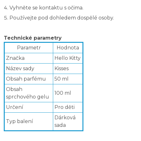
Vyhněte se kontaktu s očima.
Používejte pod dohledem dospělé osoby.
Technické parametry
Parametr
Hodnota
Značka
Hello Kitty
Název sady
Kisses
Obsah parfému
50 ml
Obsah
100 ml
sprchového gelu
Určení
Pro děti
Dárková
Typ balení
sada