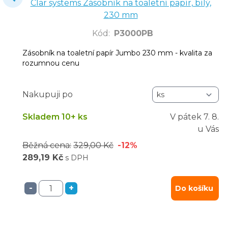
Clar systems Zásobník na toaletní papír, bílý,
230 mm
Kód
:
P3000PB
Zásobník na toaletní papír Jumbo 230 mm - kvalita za
rozumnou cenu
Nakupuji po
Skladem 10+ ks
V pátek
7. 8.
u Vás
Běžná cena:
329,00 Kč
-12%
289,19 Kč
s DPH
-
+
Do košíku