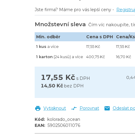
Jste firma? Máme pro vás lepší ceny -
Registru
Množstevní sleva
Čím víc nakoupíte, t
Min. odběr
Cena s DPH
Cena/K
1 kus
a více
17,55 Kč
17,55 Kč
1 karton
(24 kusů) a více
400,75 Kč
16,70 Kč
17,55 Kč
0,4
s DPH
14,50 Kč
bez DPH
Vytisknout
Porovnat
Odeslat p
Kód
:
kolorado_ocean
EAN
:
5902506011076