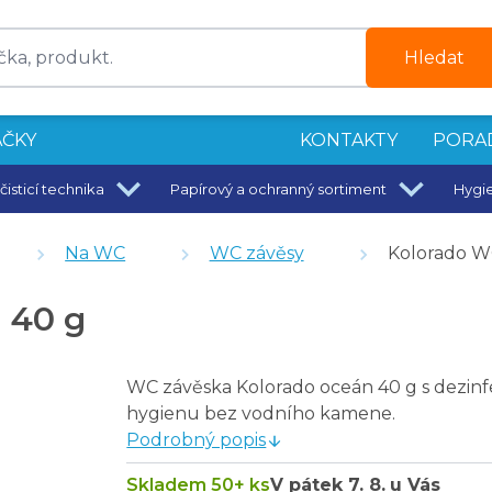
Hledat
ČKY
KONTAKTY
PORA
čisticí technika
Papírový a ochranný sortiment
Hygi
 ml
Na WC
WC závěsy
Kolorado W
 40 g
vrstvy, 100 % celulóza, 12 ks
50 g
WC závěska Kolorado oceán 40 g s dezinfe
0 g
hygienu bez vodního kamene.
Podrobný popis
Skladem 50+ ks
V pátek
7. 8.
u Vás