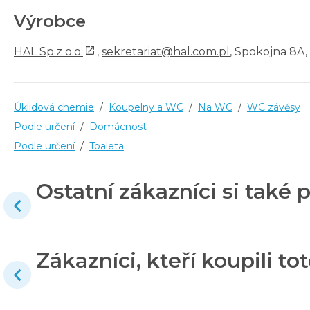
Výrobce
HAL Sp.z o.o.
,
sekretariat@hal.com.pl
, Spokojna 8A,
Úklidová chemie
/
Koupelny a WC
/
Na WC
/
WC závěsy
Podle určení
/
Domácnost
Podle určení
/
Toaleta
Ostatní zákazníci si také p
Zákazníci, kteří koupili tot