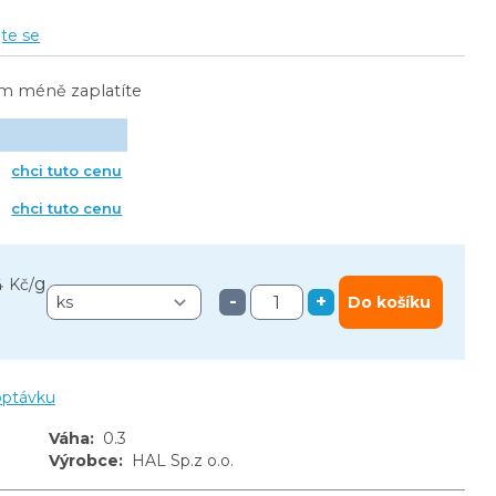
jte se
ím méně zaplatíte
s
chci tuto cenu
chci tuto cenu
g
4 Kč
/
-
+
Do košíku
optávku
Váha
:
0.3
Výrobce
:
HAL Sp.z o.o.