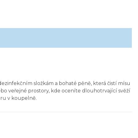
dezinfekčním složkám a bohaté pěně, která čistí mísu
veřejné prostory, kde oceníte dlouhotrvající svěží
ru v koupelně.