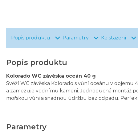
Popis produktu
Parametry
Ke stažení
Popis produktu
Kolorado WC závěska oceán 40 g
Svěží WC závěska Kolorado s vůní oceánu v objemu 40 
a zamezuje vodnímu kameni. Jednoduchá montáž pod o
mořskou vůni a snadnou údržbu bez odpadu. Perfekt
Parametry