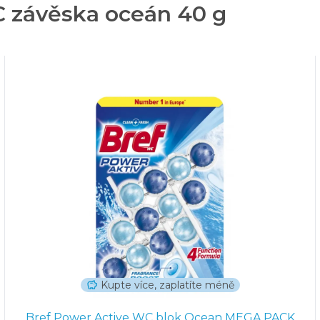
C závěska oceán 40 g
Kupte více, zaplatíte méně
Bref Power Active WC blok Ocean MEGA PACK