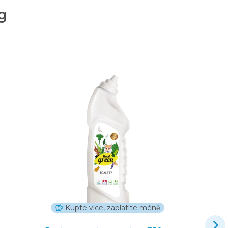
g
Kupte více, zaplatíte méně