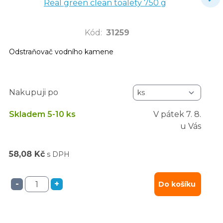
Real green clean toalety 750 g
Kód
:
31259
Odstraňovač vodního kamene
Nakupuji po
Skladem 5-10 ks
V pátek
7. 8.
u Vás
58,08 Kč
s DPH
-
+
Do košíku