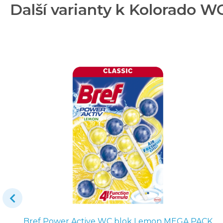
Další varianty k Kolorado W
Bref Power Active WC blok Lemon MEGA PACK