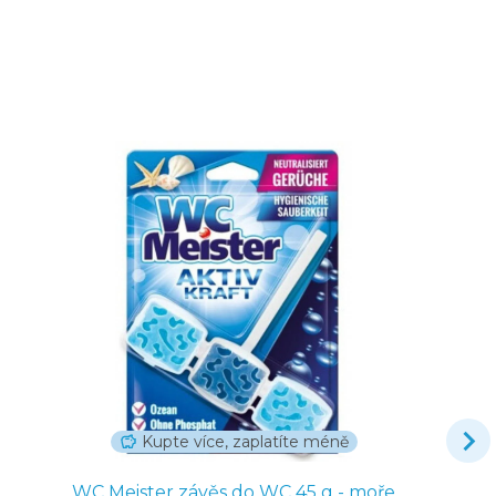
Kupte více, zaplatíte méně
WC Meister závěs do WC 45 g - moře