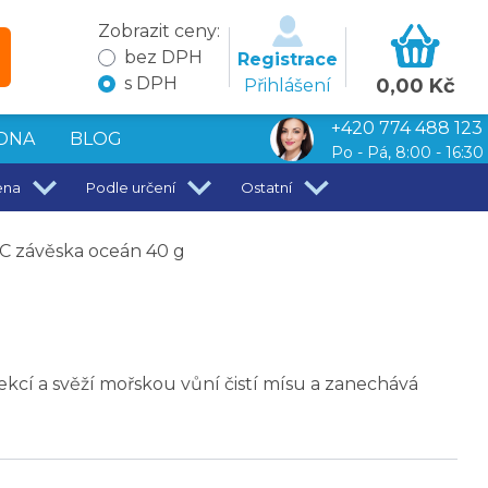
Zobrazit ceny:
bez DPH
Registrace
s DPH
0,00 Kč
Přihlášení
+420 774 488 123
DNA
BLOG
Po - Pá, 8:00 - 16:30
ena
Podle určení
Ostatní
C závěska oceán 40 g
kcí a svěží mořskou vůní čistí mísu a zanechává