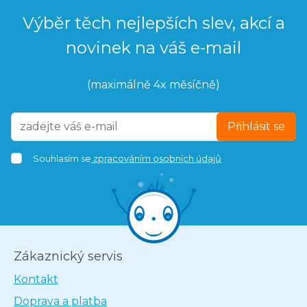
Výběr těch nejlepších slev, akcí a
novinek na váš e-mail
(maximálně 4x měsíčně)
Přihlásit se
Souhlasím se
zpracováním osobních údajů
Zákaznický servis
Kontakt
Doprava a platba