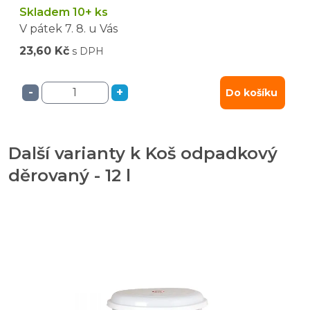
Skladem 10+ ks
V pátek
7. 8.
u Vás
23,60 Kč
s DPH
-
+
Do košíku
Další varianty k Koš odpadkový
děrovaný - 12 l