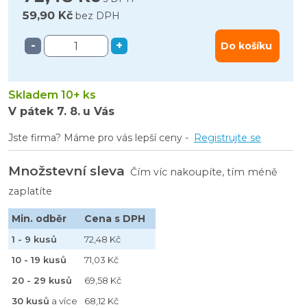
59,90 Kč
bez DPH
-
+
Do košíku
Skladem 10+ ks
V pátek
7. 8.
u Vás
Jste firma? Máme pro vás lepší ceny -
Registrujte se
Množstevní sleva
Čím víc nakoupíte, tím méně
zaplatíte
Min. odběr
Cena s DPH
1 - 9 kusů
72,48 Kč
10 - 19 kusů
71,03 Kč
20 - 29 kusů
69,58 Kč
30 kusů
a více
68,12 Kč