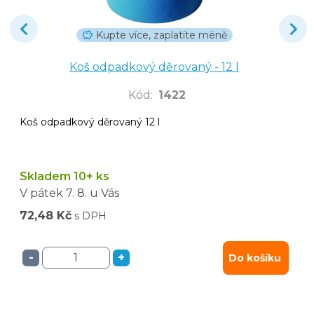
Kupte více, zaplatíte méně
Koš odpadkový děrovaný - 12 l
Kód
:
1422
Koš odpadkový děrovaný 12 l
Skladem 10+ ks
V pátek
7. 8.
u Vás
72,48 Kč
s DPH
-
+
Do košíku