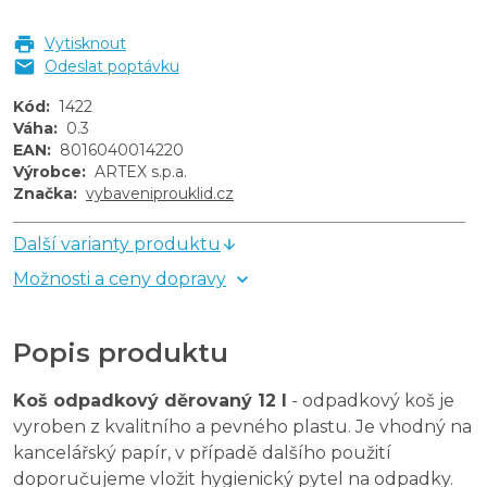
Vytisknout
Odeslat poptávku
Kód
:
1422
Váha
:
0.3
EAN
:
8016040014220
Výrobce
:
ARTEX s.p.a.
Značka
:
vybaveniprouklid.cz
Další varianty produktu
Možnosti a ceny dopravy
Popis produktu
Koš odpadkový děrovaný 12 l
- odpadkový koš je
vyroben z kvalitního a pevného plastu. Je vhodný na
kancelářský papír, v případě dalšího použití
doporučujeme vložit hygienický pytel na odpadky.