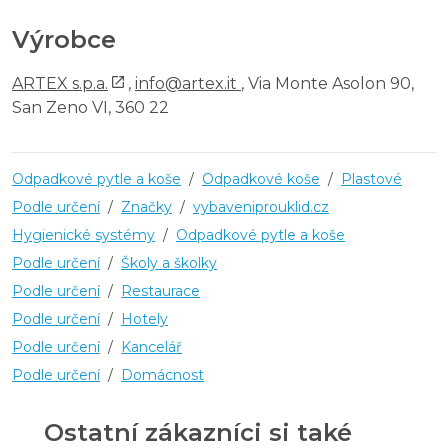
Výrobce
ARTEX s.p.a.
,
info@artex.it
, Via Monte Asolon 90,
San Zeno VI, 360 22
Odpadkové pytle a koše
/
Odpadkové koše
/
Plastové
Podle určení
/
Značky
/
vybaveniprouklid.cz
Hygienické systémy
/
Odpadkové pytle a koše
Podle určení
/
Školy a školky
Podle určení
/
Restaurace
Podle určení
/
Hotely
Podle určení
/
Kancelář
Podle určení
/
Domácnost
Ostatní zákazníci si také