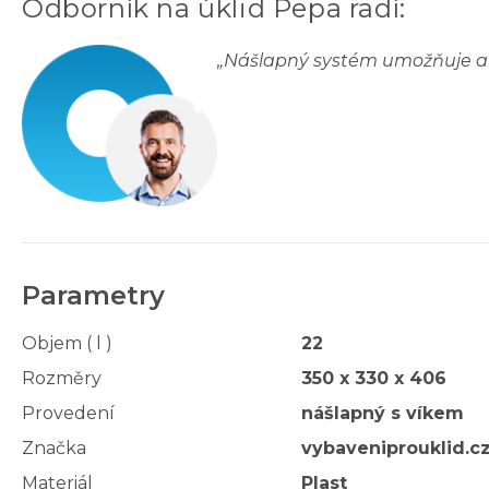
Odborník na úklid Pepa radí
:
„
Nášlapný systém umožňuje ab
Parametry
Objem ( l )
22
Rozměry
350 x 330 x 406
Provedení
nášlapný s víkem
Značka
vybaveniprouklid.c
Materiál
Plast