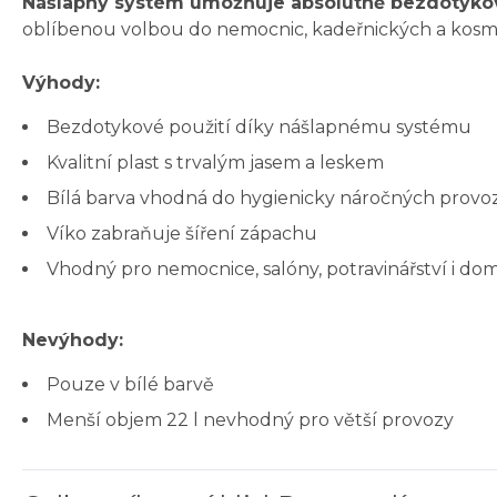
Nášlapný systém umožňuje absolutně bezdotykové 
oblíbenou volbou do nemocnic, kadeřnických a kosmet
Výhody:
Bezdotykové použití díky nášlapnému systému
Kvalitní plast s trvalým jasem a leskem
Bílá barva vhodná do hygienicky náročných provo
Víko zabraňuje šíření zápachu
Vhodný pro nemocnice, salóny, potravinářství i do
Nevýhody:
Pouze v bílé barvě
Menší objem 22 l nevhodný pro větší provozy