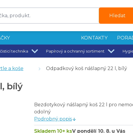
Hledat
ČKY
KONTAKTY
PORA
čisticí technika
Papírový a ochranný sortiment
Hygi
é
le a koše
Odpadkový koš nášlapný 22 l, bílý
aktivní mikrovlákno 50 x 40 cm
 bílý
 40 x 40 cm
Bezdotykový nášlapný koš 22 l pro nemocn
odolný
Podrobný popis
ý odpad
Skladem 10+ ks
V pondělí
10. 8.
u Vás