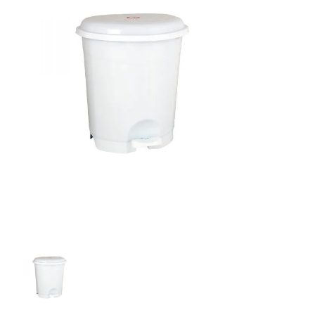
Odpadkový koš plastový 26 l - šedý