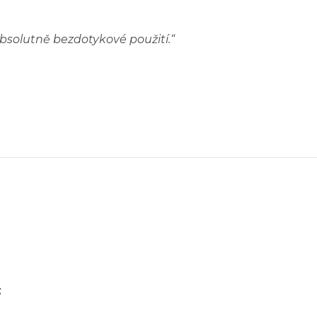
solutně bezdotykové použití.
“
z