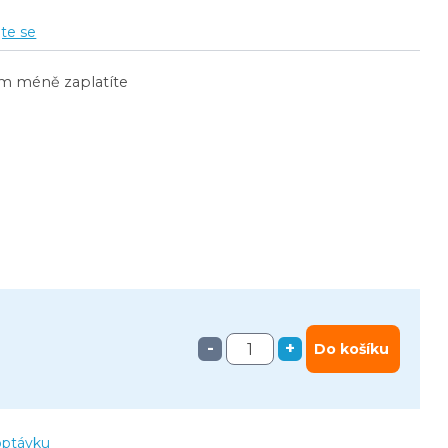
jte se
ím méně zaplatíte
-
+
Do košíku
optávku