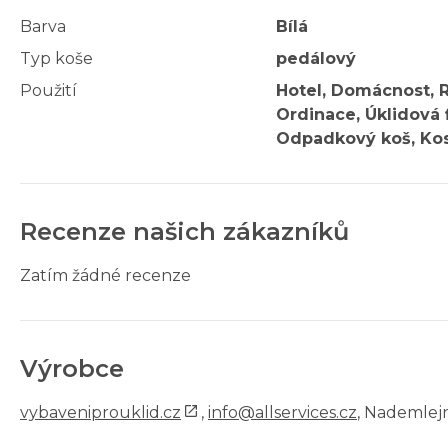
Barva
Bílá
Typ koše
pedálový
Použití
Hotel, Domácnost, R
Ordinace, Úklidová f
Odpadkový koš, Kos
Recenze našich zákazníků
Zatím žádné recenze
Výrobce
vybaveniprouklid.cz
,
info@allservices.cz
, Nademlejn