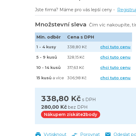
Jste firma? Máme pro vás lepší ceny -
Registru
Množstevní sleva
Čím víc nakoupíte, t
Min. odběr
Cena s DPH
1 - 4 kusy
338,80 Kč
chci tuto cenu
5 - 9 kusů
328,15 Kč
chci tuto cenu
10 - 14 kusů
317,63 Kč
chci tuto cenu
15 kusů
a více
306,98 Kč
chci tuto cenu
338,80 Kč
s DPH
280,00 Kč
bez DPH
Nákupem získáte
2
body
Vytisknout
Porovnat
Odeslat p