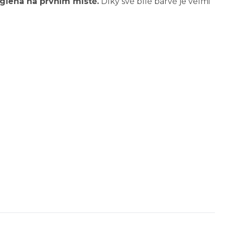
giena na prvním místě.
Díky své bílé barvě je velmi