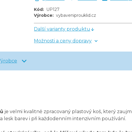
Kód
:
UP127
Výrobce
:
vybaveniprouklid.cz
Další varianty produktu
Možnosti a ceny dopravy
Výrobce
rů
je velmi kvalitně zpracovaný plastový koš, který zau
 a lesk barev i při každodenním intenzivním používání.