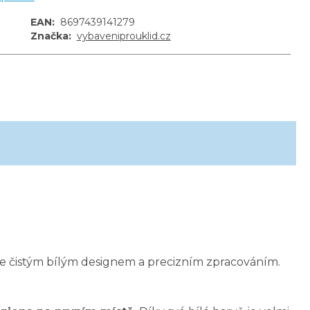
EAN
:
8697439141279
Značka
:
vybaveniprouklid.cz
jme čistým bílým designem a precizním zpracováním.