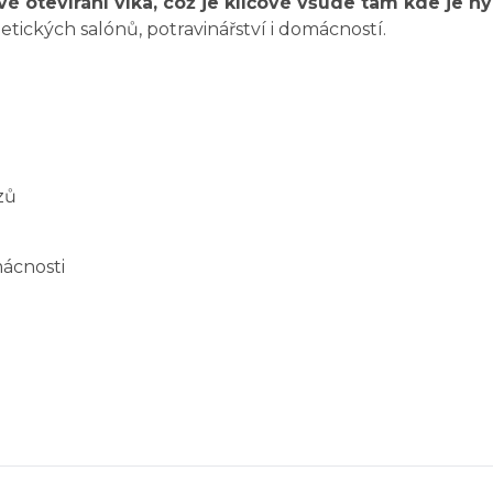
otevírání víka, což je klíčové všude tam kde je hy
ických salónů, potravinářství i domácností.
zů
mácnosti