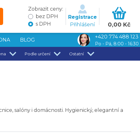
Zobrazit ceny:
bez DPH
Registrace
s DPH
0,00 Kč
Přihlášení
+420 774 488 123
DNA
BLOG
Po - Pá, 8:00 - 16:30
ena
Podle určení
Ostatní
ice, salóny i domácnosti. Hygienický, elegantní a