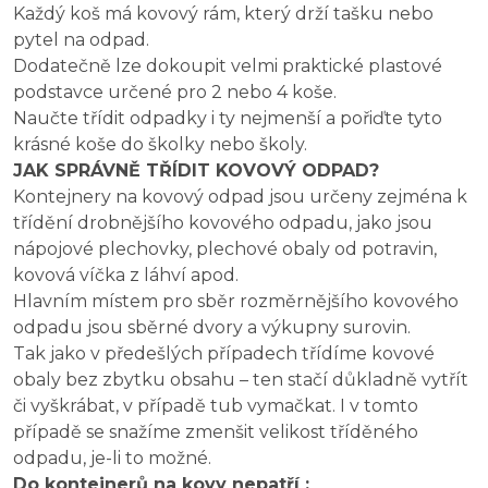
Každý koš má kovový rám, který drží tašku nebo
pytel na odpad.
Dodatečně lze dokoupit velmi praktické plastové
podstavce určené pro 2 nebo 4 koše.
Naučte třídit odpadky i ty nejmenší a pořiďte tyto
krásné koše do školky nebo školy.
JAK SPRÁVNĚ TŘÍDIT KOVOVÝ ODPAD?
Kontejnery na kovový odpad jsou určeny zejména k
třídění drobnějšího kovového odpadu, jako jsou
nápojové plechovky, plechové obaly od potravin,
kovová víčka z láhví apod.
Hlavním místem pro sběr rozměrnějšího kovového
odpadu jsou sběrné dvory a výkupny surovin.
Tak jako v předešlých případech třídíme kovové
obaly bez zbytku obsahu – ten stačí důkladně vytřít
či vyškrábat, v případě tub vymačkat. I v tomto
případě se snažíme zmenšit velikost tříděného
odpadu, je-li to možné.
Do kontejnerů na kovy nepatří :