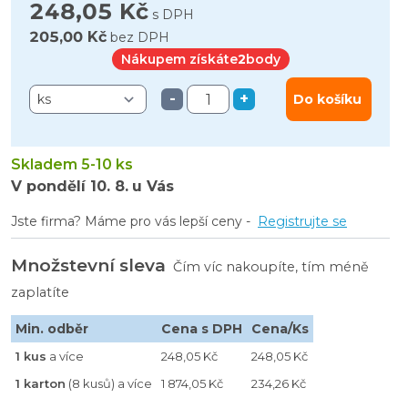
248,05 Kč
s DPH
205,00 Kč
bez DPH
Nákupem získáte
2
body
-
+
Do košíku
Skladem 5-10 ks
V pondělí
10. 8.
u Vás
Jste firma? Máme pro vás lepší ceny -
Registrujte se
Množstevní sleva
Čím víc nakoupíte, tím méně
zaplatíte
Min. odběr
Cena s DPH
Cena/Ks
1 kus
a více
248,05 Kč
248,05 Kč
1 karton
(8 kusů) a více
1 874,05 Kč
234,26 Kč