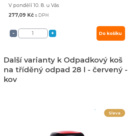
V pondělí
10. 8.
u Vás
277,09 Kč
s DPH
-
+
Do košíku
Další varianty k Odpadkový koš
na tříděný odpad 28 l - červený -
kov
Sleva