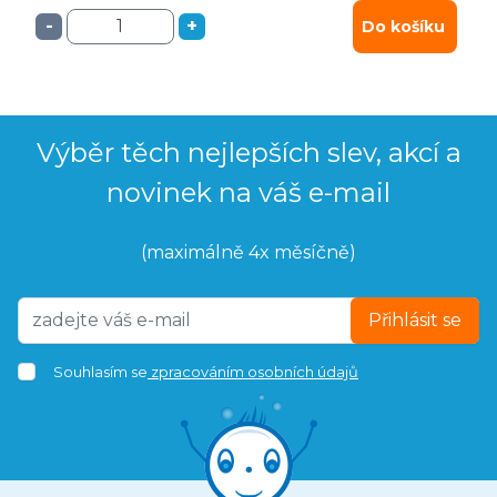
-
+
Do košíku
Výběr těch nejlepších slev, akcí a
novinek na váš e-mail
(maximálně 4x měsíčně)
Přihlásit se
Souhlasím se
zpracováním osobních údajů