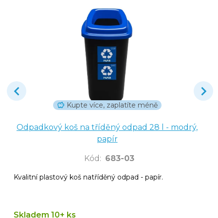
Kupte více, zaplatíte méně
Odpadkový koš na tříděný odpad 28 l - modrý,
papír
Kód
:
683-03
Kvalitní plastový koš natříděný odpad - papír.
Skladem 10+ ks