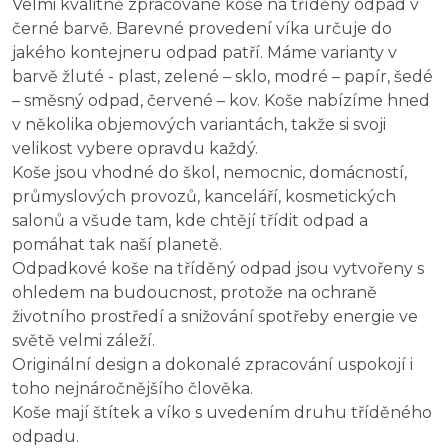
Velmi kvalitně zpracované koše na tříděný odpad v
černé barvě. Barevné provedení víka určuje do
jakého kontejneru odpad patří. Máme varianty v
barvě žluté - plast, zelené – sklo, modré – papír, šedé
– směsný odpad, červené – kov. Koše nabízíme hned
v několika objemových variantách, takže si svoji
velikost vybere opravdu každý.
Koše jsou vhodné do škol, nemocnic, domácností,
průmyslových provozů, kanceláří, kosmetických
salonů a všude tam, kde chtějí třídit odpad a
pomáhat tak naší planetě.
Odpadkové koše na tříděný odpad jsou vytvořeny s
ohledem na budoucnost, protože na ochraně
životního prostředí a snižování spotřeby energie ve
světě velmi záleží.
Originální design a dokonalé zpracování uspokojí i
toho nejnáročnějšího člověka.
Koše mají štítek a víko s uvedením druhu tříděného
odpadu.