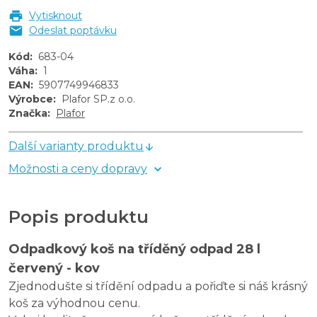
Vytisknout
Odeslat poptávku
Kód
:
683-04
Váha
:
1
EAN
:
5907749946833
Výrobce
:
Plafor SP.z o.o.
Značka
:
Plafor
Další varianty produktu
Možnosti a ceny dopravy
Popis produktu
Odpadkový koš na tříděný odpad 28 l
červený - kov
Zjednodušte si třídění odpadu a pořiďte si náš krásný
koš za výhodnou cenu.