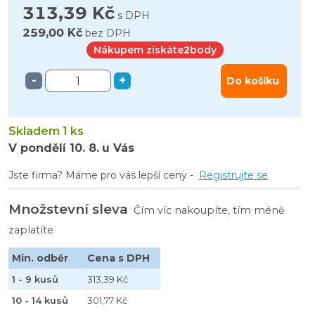
313,39 Kč
s DPH
259,00 Kč
bez DPH
Nákupem získáte
2
body
-
+
Do košíku
Skladem 1 ks
V pondělí
10. 8.
u Vás
Jste firma? Máme pro vás lepší ceny -
Registrujte se
Množstevní sleva
Čím víc nakoupíte, tím méně
zaplatíte
Min. odběr
Cena s DPH
1 - 9 kusů
313,39 Kč
10 - 14 kusů
301,77 Kč