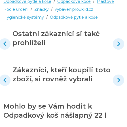
Odpadkové pytle a koše
/
Odpadkové koše
/
Plastové
Podle určení
/
Značky
/
vybaveniprouklid.cz
Hygienické systémy
/
Odpadkové pytle a koše
Ostatní zákazníci si také
prohlíželi
Zákazníci, kteří koupili toto
zboží, si rovněž vybrali
Mohlo by se Vám hodit k
Odpadkový koš nášlapný 22 l