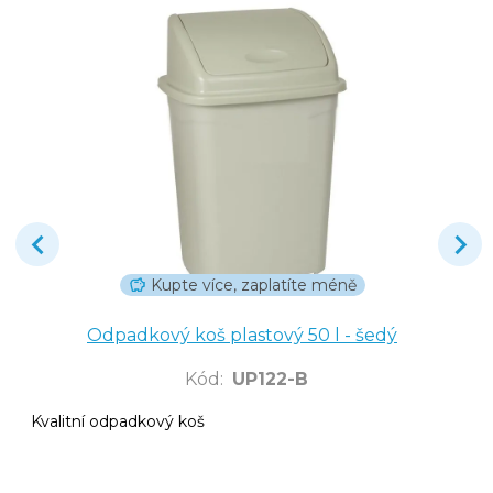
Kupte více, zaplatíte méně
Odpadkový koš plastový 50 l - šedý
Kód
:
UP122-B
Kvalitní odpadkový koš