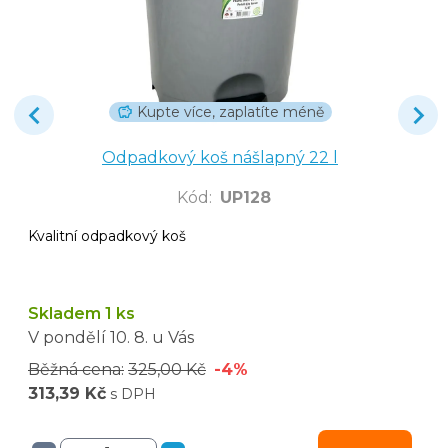
Kupte více, zaplatíte méně
Odpadkový koš nášlapný 22 l
Kód
:
UP128
Kvalitní odpadkový koš
Skladem 1 ks
V pondělí
10. 8.
u Vás
Běžná cena:
325,00 Kč
-4%
313,39 Kč
s DPH