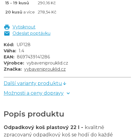
15 - 19 kusů
290,16 Kč
20 kusů
a více
278,54 Kč
Vytisknout
Odeslat poptávku
Kód
:
UP128
Váha
:
1.4
EAN
:
8697439141286
Výrobce
:
vybaveniprouklid.cz
Značka
:
vybaveniprouklid.cz
Další varianty produktu
Možnosti a ceny dopravy
Popis produktu
Odpadkový koš plastový 22 l -
kvalitně
zpracovaný odpadkový koš se hodí do každé