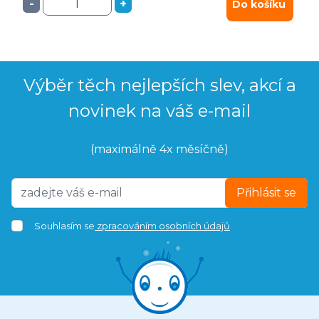
-
+
Do košíku
Výběr těch nejlepších slev, akcí a
novinek na váš e-mail
(maximálně 4x měsíčně)
Přihlásit se
Souhlasím se
zpracováním osobních údajů