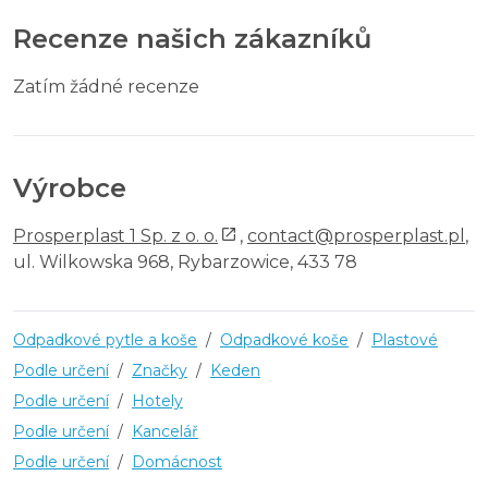
Recenze našich zákazníků
Zatím žádné recenze
Výrobce
Prosperplast 1 Sp. z o. o.
,
contact@prosperplast.pl
,
ul. Wilkowska 968, Rybarzowice, 433 78
Odpadkové pytle a koše
/
Odpadkové koše
/
Plastové
Podle určení
/
Značky
/
Keden
Podle určení
/
Hotely
Podle určení
/
Kancelář
Podle určení
/
Domácnost