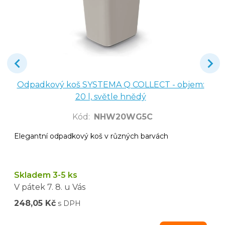
Odpadkový koš SYSTEMA Q COLLECT - objem:
20 l, světle hnědý
Kód
:
NHW20WG5C
Elegantní odpadkový koš v různých barvách
Skladem 3-5 ks
V pátek
7. 8.
u Vás
248,05 Kč
s DPH