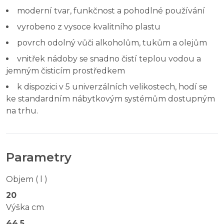
moderní tvar, funkčnost a pohodlné používání
vyrobeno z vysoce kvalitního plastu
povrch odolný vůči alkoholům, tukům a olejům
vnitřek nádoby se snadno čistí teplou vodou a
jemným čisticím prostředkem
k dispozici v 5 univerzálních velikostech, hodí se
ke standardním nábytkovým systémům dostupným
na trhu.
Parametry
Objem ( l )
20
Výška cm
44.5