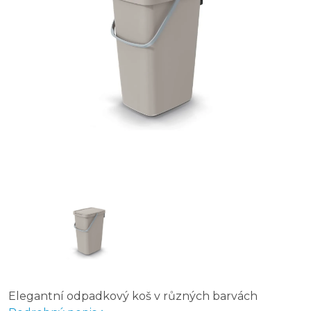
Odpadkový koš na tříděný odpad Fit Bin gray 20 l, žlutý
Odpadkový koš COMPACTA Q FLAP PLUS set, objem 4 x
Elegantní odpadkový koš v různých barvách