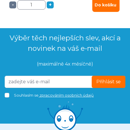
-
+
Do košíku
Výběr těch nejlepších slev, akcí a
novinek na váš e-mail
(maximálně 4x měsíčně)
Přihlásit se
Souhlasím se
zpracováním osobních údajů