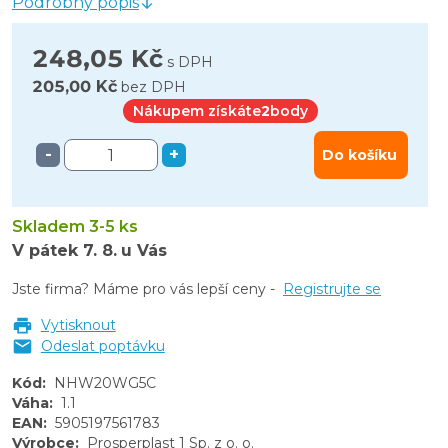
Podrobný popis
248,05 Kč
s DPH
205,00 Kč
bez DPH
Nákupem získáte
2
body
-
+
Do košíku
Skladem 3-5 ks
V pátek
7. 8.
u Vás
Jste firma? Máme pro vás lepší ceny -
Registrujte se
Vytisknout
Odeslat poptávku
Kód
:
NHW20WG5C
Váha
:
1.1
EAN
:
5905197561783
Výrobce
:
Prosperplast 1 Sp. z o. o.