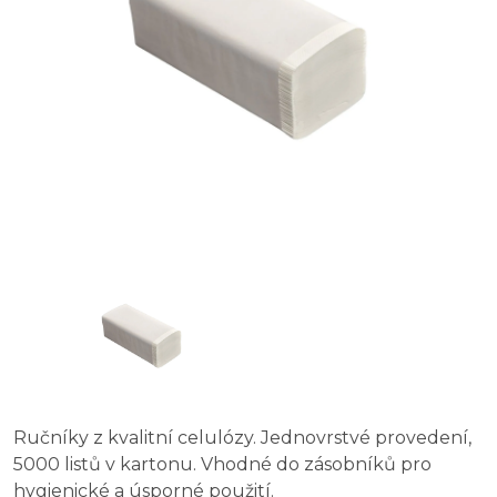
vybaveniprouklid.cz Papírové ručníky ZZ, 1 vrstva, 100
vybaveniprouklid.cz papírové ručníky ZZ bílé, 25 x 23, 
vybaveniprouklid.cz papírové ručníky ZZ bílé, 2 vr, re
KATRIN CLASSIC papírové ručníky, ZZ bílé, dvě vrstvy
vybaveniprouklid.cz papírové ručníky ZZ bílé, 23 x 21 c
Ručníky z kvalitní celulózy. Jednovrstvé provedení,
5000 listů v kartonu. Vhodné do zásobníků pro
hygienické a úsporné použití.