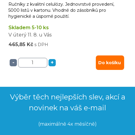
Ručníky z kvalitní celulózy. Jednovrstvé provedení,
5000 listů v kartonu. Vhodné do zásobníků pro
hygienické a úsporné použití.
Skladem 5-10 ks
V úterý
11. 8.
u Vás
465,85 Kč
s DPH
-
+
Do košíku
Výběr těch nejlepších slev, akcí a
novinek na váš e-mail
(maximálně 4x měsíčně)