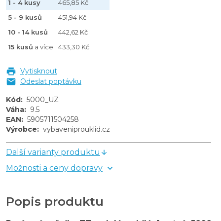
1 - 4 kusy
465,85 Kč
5 - 9 kusů
451,94 Kč
10 - 14 kusů
442,62 Kč
15 kusů
a více
433,30 Kč
Vytisknout
Odeslat poptávku
Kód
:
5000_UZ
Váha
:
9.5
EAN
:
5905711504258
Výrobce
:
vybaveniprouklid.cz
Další varianty produktu
Možnosti a ceny dopravy
Popis produktu