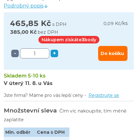
Podrobný popis
465,85 Kč
ks
0,09 Kč
/
s DPH
385,00 Kč
bez DPH
Nákupem získáte
3
body
-
+
Do košíku
Skladem 5-10 ks
V úterý
11. 8.
u Vás
Jste firma? Máme pro vás lepší ceny -
Registrujte se
Množstevní sleva
Čím víc nakoupíte, tím méně
zaplatíte
Min. odběr
Cena s DPH