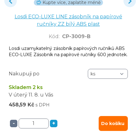
Kupte více, zaplatíte méně
Losdi ECO-LUXE LINE zásobník na papírové
ručníky ZZ bílý ABS plast
Kód
:
CP-3009-B
Losdi uzamykatelný zásobník papírových ručníků ABS
ECO-LUXE Zásobník na papírové ručníky 600 jednotek.
Nakupuji po
Skladem 2 ks
V úterý
11. 8.
u Vás
458,59 Kč
s DPH
-
+
Do košíku