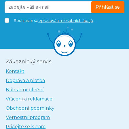
Přihlásit se
Souhlasím se
zpracováním osobních údajů
Zákaznický servis
Kontakt
Doprava a platba
Náhradní plnění
Vrácení a reklamace
Obchodní podmínky
Věrnostní program
Přidejte se k nám