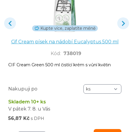
Kupte více, zaplatíte méně
Cif Cream písek na nádobí Eucalyptus 500 ml
Kód
:
738019
CIF Cream Green 500 ml čistící krém s vůní květin
Nakupuji po
Skladem 10+ ks
V pátek
7. 8.
u Vás
56,87 Kč
s DPH