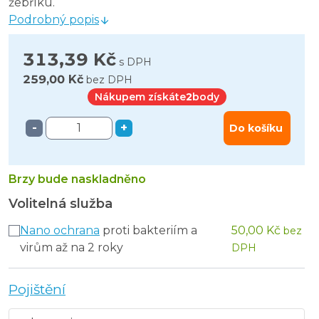
žebříku.
Podrobný popis
313,39 Kč
s DPH
259,00 Kč
bez DPH
Nákupem získáte
2
body
-
+
Do košíku
Brzy bude naskladněno
Volitelná služba
Nano ochrana
proti bakteriím a
50,00 Kč
bez
virům až na 2 roky
DPH
Pojištění