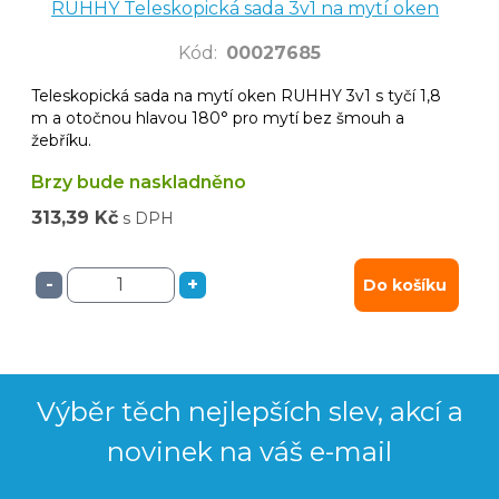
RUHHY Teleskopická sada 3v1 na mytí oken
Kód
:
00027685
Teleskopická sada na mytí oken RUHHY 3v1 s tyčí 1,8
m a otočnou hlavou 180° pro mytí bez šmouh a
žebříku.
Brzy bude naskladněno
313,39 Kč
s DPH
-
+
Do košíku
Výběr těch nejlepších slev, akcí a
novinek na váš e-mail