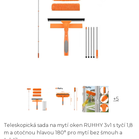
+5
Teleskopická sada na mytí oken RUHHY 3v1 s tyčí 1,8
m a otočnou hlavou 180° pro mytí bez šmouh a