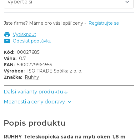
Jste firma? Máme pro vás lepší ceny -
Registrujte se
Vytisknout
Odeslat poptávku
Kód
:
00027685
Váha
:
0.7
EAN
:
5900779964556
Výrobce
:
ISO TRADE Spółka z o. o.
Značka
:
Ruhhy
Další varianty produktu
Možnosti a ceny dopravy
Popis produktu
RUHHY Teleskopická sada na mytí oken 1,8 m