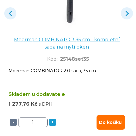
Moerman COMBINATOR 35 cm - kompletní
sada na mytí oken
Kód
:
25148set35
Moerman COMBINATOR 2.0 sada, 35 cm
Skladem u dodavatele
1 277,76 Kč
s DPH
-
+
Do košíku