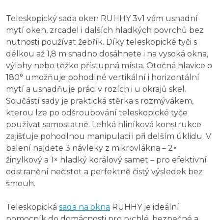
Teleskopický sada oken RUHHY 3v1 vám usnadní
mytí oken, zrcadel i dalších hladkých povrchů bez
nutnosti používat žebřík. Díky teleskopické tyči s
délkou až 1,8 m snadno dosáhnete i na vysoká okna,
výlohy nebo těžko přístupná místa. Otočná hlavice o
180° umožňuje pohodlné vertikální i horizontální
mytí a usnadňuje práci v rozích i u okrajů skel.
Součástí sady je praktická stěrka s rozmývákem,
kterou lze po odšroubování teleskopické tyče
používat samostatně. Lehká hliníková konstrukce
zajišťuje pohodlnou manipulaci i při delším úklidu. V
balení najdete 3 návleky z mikrovlákna – 2×
žinylkový a 1× hladký korálový samet – pro efektivní
odstranění nečistot a perfektně čistý výsledek bez
šmouh.
Teleskopická
sada na okna
RUHHY je ideální
pomocník do domácnosti pro rychlé, bezpečné a