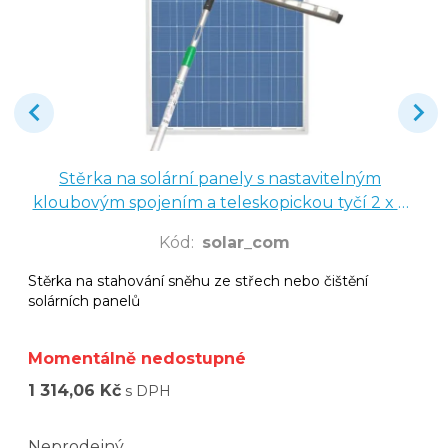
Stěrka na solární panely s nastavitelným
kloubovým spojením a teleskopickou tyčí 2 x 2
m
Kód
:
solar_com
Stěrka na stahování sněhu ze střech nebo čištění
solárních panelů
Momentálně nedostupné
1 314,06 Kč
s DPH
Neprodejný