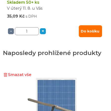
Skladem 50+ ks
V úterý
11. 8.
u Vás
35,09 Kč
s DPH
-
+
Do košíku
Naposledy prohlížené produkty
Smazat vše