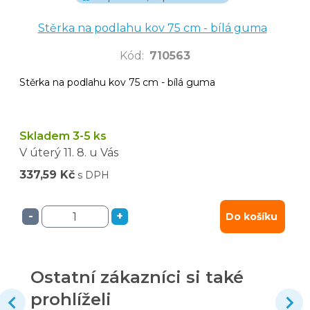
Stěrka na podlahu kov 75 cm - bílá guma
Kód
:
710563
Stěrka na podlahu kov 75 cm - bílá guma
Skladem 3-5 ks
V úterý
11. 8.
u Vás
337,59 Kč
s DPH
-
+
Do košíku
Ostatní zákazníci si také
prohlíželi