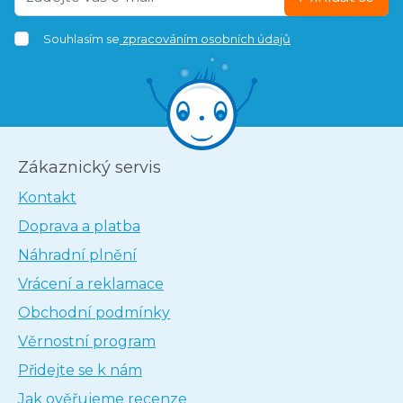
Souhlasím se
zpracováním osobních údajů
Zákaznický servis
Kontakt
Doprava a platba
Náhradní plnění
Vrácení a reklamace
Obchodní podmínky
Věrnostní program
Přidejte se k nám
Jak ověřujeme recenze