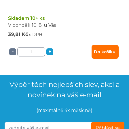
Skladem 10+ ks
V pondělí
10. 8.
u Vás
39,81 Kč
s DPH
-
+
Do košíku
Výběr těch nejlepších slev, akcí a
novinek na váš e-mail
(maximálně 4x měsíčně)
Přihlásit se