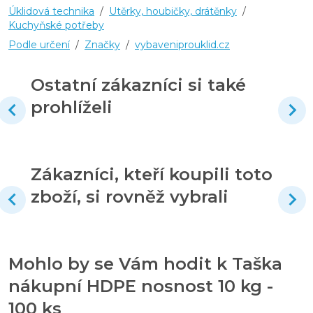
Úklidová technika
/
Utěrky, houbičky, drátěnky
/
Kuchyňské potřeby
Podle určení
/
Značky
/
vybaveniprouklid.cz
Ostatní zákazníci si také
prohlíželi
Zákazníci, kteří koupili toto
zboží, si rovněž vybrali
Mohlo by se Vám hodit k Taška
nákupní HDPE nosnost 10 kg -
100 ks