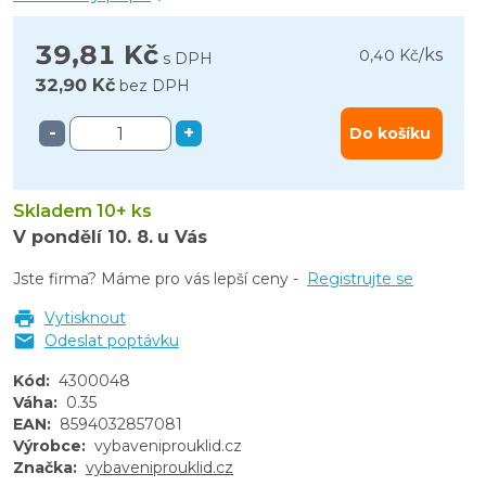
39,81 Kč
ks
0,40 Kč
/
s DPH
32,90 Kč
bez DPH
-
+
Do košíku
Skladem 10+ ks
V pondělí
10. 8.
u Vás
Jste firma? Máme pro vás lepší ceny -
Registrujte se
Vytisknout
Odeslat poptávku
Kód
:
4300048
Váha
:
0.35
EAN
:
8594032857081
Výrobce
:
vybaveniprouklid.cz
Značka
:
vybaveniprouklid.cz