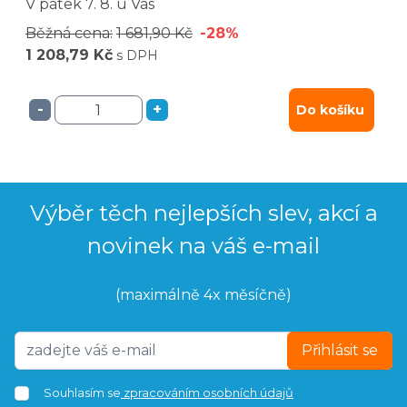
V pátek
7. 8.
u Vás
Běžná cena:
1 681,90 Kč
-28%
1 208,79 Kč
s DPH
-
+
Do košíku
Výběr těch nejlepších slev, akcí a
novinek na váš e-mail
(maximálně 4x měsíčně)
Přihlásit se
Souhlasím se
zpracováním osobních údajů