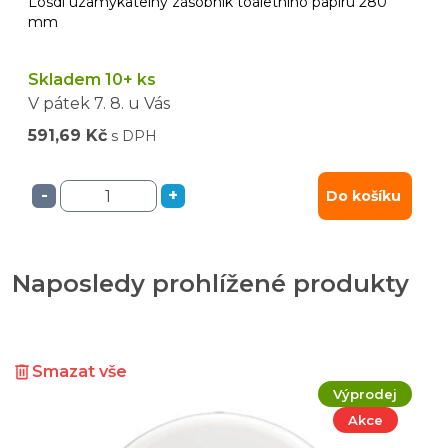
Losdi uzamykatelný zásobník toaletního papíru 280
mm
Skladem 10+ ks
V pátek
7. 8.
u Vás
591,69 Kč
s DPH
-
+
Do košíku
Naposledy prohlížené produkty
Smazat vše
Výprodej
Akce