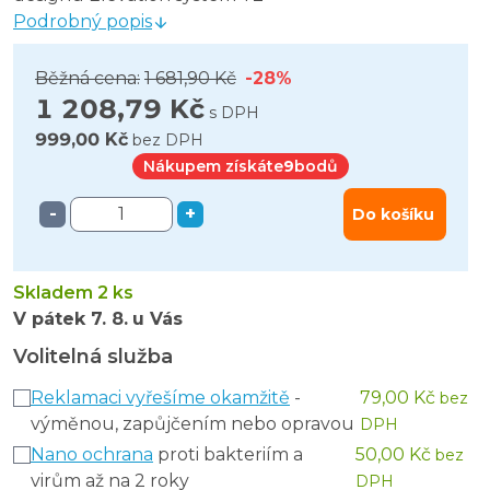
Podrobný popis
Běžná cena:
1 681,90 Kč
-28%
1 208,79 Kč
s DPH
999,00 Kč
bez DPH
Nákupem získáte
9
bodů
-
+
Do košíku
Skladem 2 ks
V pátek
7. 8.
u Vás
Volitelná služba
Reklamaci vyřešíme okamžitě
-
79,00 Kč
bez
výměnou, zapůjčením nebo opravou
DPH
Nano ochrana
proti bakteriím a
50,00 Kč
bez
virům až na 2 roky
DPH