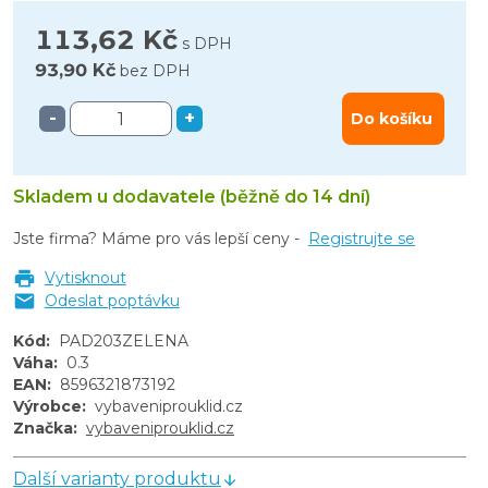
113,62 Kč
s DPH
93,90 Kč
bez DPH
-
+
Do košíku
Skladem u dodavatele (běžně do 14 dní)
Jste firma? Máme pro vás lepší ceny -
Registrujte se
Vytisknout
Odeslat poptávku
Kód
:
PAD203ZELENA
Váha
:
0.3
EAN
:
8596321873192
Výrobce
:
vybaveniprouklid.cz
Značka
:
vybaveniprouklid.cz
Další varianty produktu