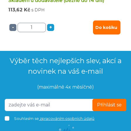
Skladem u dodavatele (běžně do 14 dní)
113,62 Kč
s DPH
-
+
Do košíku
Výběr těch nejlepších slev, akcí a
novinek na váš e-mail
(maximálně 4x měsíčně)
Přihlásit se
Souhlasím se
zpracováním osobních údajů