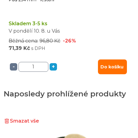
Skladem 3-5 ks
V pondělí
10. 8.
u Vás
Běžná cena:
96,80 Kč
-26%
71,39 Kč
s DPH
-
+
Do košíku
Naposledy prohlížené produkty
Smazat vše