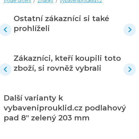
Podle určení
/
Značky
/
vybaveniprouklid.cz
Ostatní zákazníci si také
prohlíželi
Zákazníci, kteří koupili toto
zboží, si rovněž vybrali
Další varianty k
vybaveniprouklid.cz podlahový
pad 8" zelený 203 mm