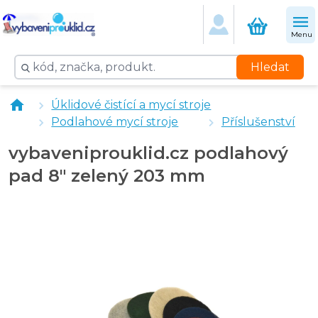
Menu
Hledat
vybaveniprouklid.cz podlahový pad 10" BÍLÝ 254 mm
Úklidové čistící a mycí stroje
vybaveniprouklid.cz podlahový pad 10" ČERNÝ 250 m
Podlahové mycí stroje
Příslušenství
vybaveniprouklid.cz podlahový pad 10" ČERVENÝ 25
vybaveniprouklid.cz podlahový pad 10" HNĚDÝ 254 m
vybaveniprouklid.cz podlahový
vybaveniprouklid.cz podlahový pad 10" ZELENÝ 254 
pad 8" zelený 203 mm