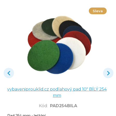
Sleva
vybaveniprouklid.cz podlahový pad 10" BÍLÝ 254
mm
Kód
:
PAD254BILA
Pad 254 mm - leštění