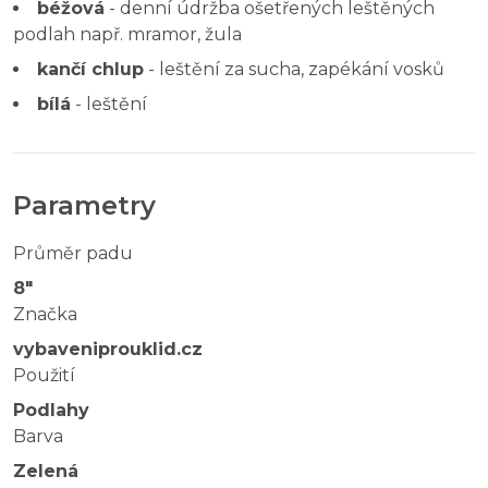
béžová
- denní údržba ošetřených leštěných
podlah např. mramor, žula
kančí chlup
- leštění za sucha, zapékání vosků
bílá
- leštění
Parametry
Průměr padu
8"
Značka
vybaveniprouklid.cz
Použití
Podlahy
Barva
Zelená