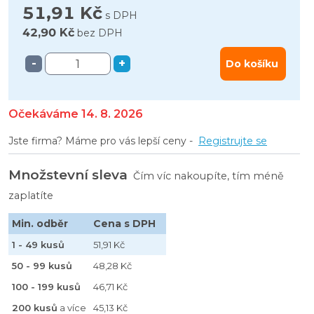
51,91 Kč
s DPH
42,90 Kč
bez DPH
-
+
Do košíku
Očekáváme 14. 8. 2026
Jste firma? Máme pro vás lepší ceny -
Registrujte se
Množstevní sleva
Čím víc nakoupíte, tím méně
zaplatíte
Min. odběr
Cena s DPH
1 - 49 kusů
51,91 Kč
50 - 99 kusů
48,28 Kč
100 - 199 kusů
46,71 Kč
200 kusů
a více
45,13 Kč