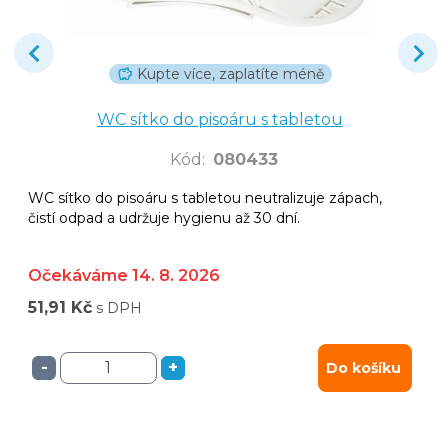
Kupte více, zaplatíte méně
WC sítko do pisoáru s tabletou
Kód
:
080433
WC sítko do pisoáru s tabletou neutralizuje zápach,
čistí odpad a udržuje hygienu až 30 dní.
Očekáváme 14. 8. 2026
51,91 Kč
s DPH
-
+
Do košíku