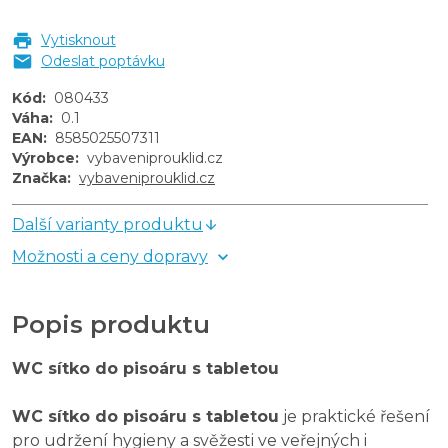
Vytisknout
Odeslat poptávku
Kód
:
080433
Váha
:
0.1
EAN
:
8585025507311
Výrobce
:
vybaveniprouklid.cz
Značka
:
vybaveniprouklid.cz
Další varianty produktu
Možnosti a ceny dopravy
Popis produktu
WC sítko do pisoáru s tabletou
WC sítko do pisoáru s tabletou
je praktické řešení
pro udržení hygieny a svěžesti ve veřejných i