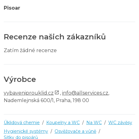
Pisoar
Recenze našich zákazníků
Zatím žádné recenze
Výrobce
vybaveniprouklid.cz
,
info@allservices.cz
,
Nademlejnská 600/1, Praha, 198 00
Úklidová chemie
/
Koupelny a WC
/
Na WC
/
WC závěsy
Hygienické systémy
/
Osvěžovače a vůně
/
Síťky do pisoárů