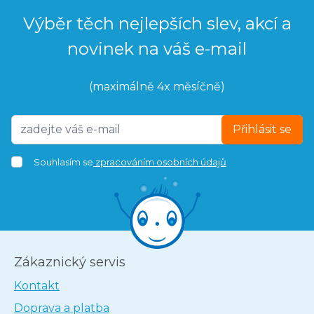
Výběr těch nejlepších slev, akcí a
novinek na váš e-mail
(maximálně 4x měsíčně)
Přihlásit se
Souhlasím se
zpracováním osobních údajů
Zákaznický servis
Kontakt
Doprava a platba