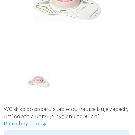
vybaveniprouklid.cz vonná síťka do pisoárů - fotbal s
CLEAMEN pisoárové sítko voňavé erb žluté - mango
vybaveniprouklid.cz vonné Sítko do pisoáru AROMAF
Fre Pro Wave 3D vonné pisoárové sítko Midnight Coas
WC sítko do pisoáru s tabletou neutralizuje zápach,
čistí odpad a udržuje hygienu až 30 dní.
Podrobný popis