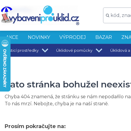
AKCE
NOVINKY
VÝPRODEJ
BAZAR
ZNA
Čisticí prostředky
Úklidové pomůcky
Úklidová a 
Tato stránka bohužel neexis
Chyba 404 znamená, že stránku se nám nepodařilo nal
To nás mrzí. Nebojte, chyba je na naší straně.
Prosím pokračujte na: