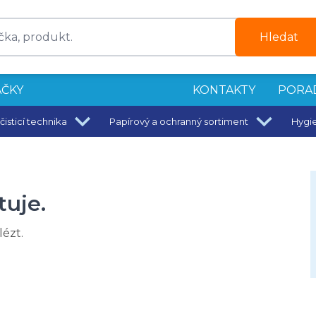
Hledat
ČKY
KONTAKTY
PORA
čisticí technika
Papírový a ochranný sortiment
Hygi
tuje.
ézt.