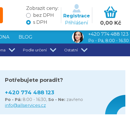
Zobrazit ceny:
bez DPH
Registrace
s DPH
0,00 Kč
Přihlášení
+420 774 488 123
DNA
BLOG
Po - Pá, 8:00 - 16:30
ena
Podle určení
Ostatní
Potřebujete poradit?
+420 774 488 123
Po - Pá:
8:00 - 16:30,
So - Ne:
zavřeno
info@allservices.cz