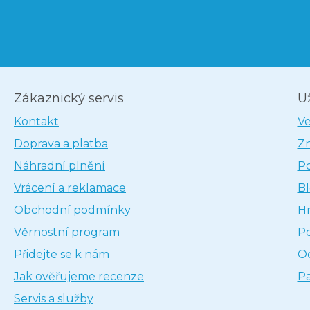
Zákaznický servis
U
Kontakt
V
Doprava a platba
Z
Náhradní plnění
P
Vrácení a reklamace
B
Obchodní podmínky
H
Věrnostní program
P
Přidejte se k nám
Oc
Jak ověřujeme recenze
Pa
Servis a služby