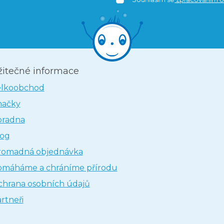
žitečné informace
elkoobchod
načky
oradna
log
romadná objednávka
omáháme a chráníme přírodu
hrana osobních údajů
rtneři