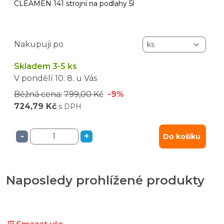
CLEAMEN 141 strojní na podlahy 5l
Nakupuji po
Skladem 3-5 ks
V pondělí
10. 8.
u Vás
Běžná cena:
799,00 Kč
-9%
724,79 Kč
s DPH
-
+
Do košíku
Naposledy prohlížené produkty