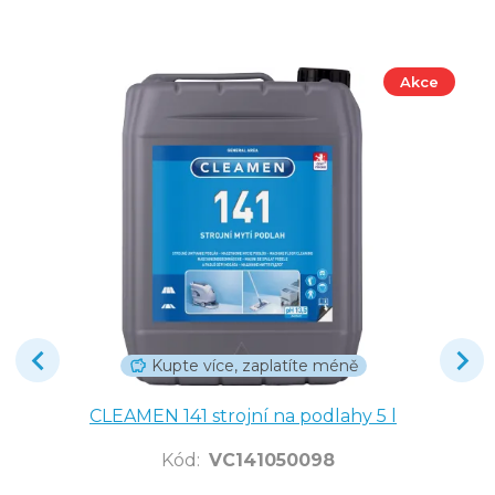
Akce
Kupte více, zaplatíte méně
CLEAMEN 141 strojní na podlahy 5 l
Kód
:
VC141050098