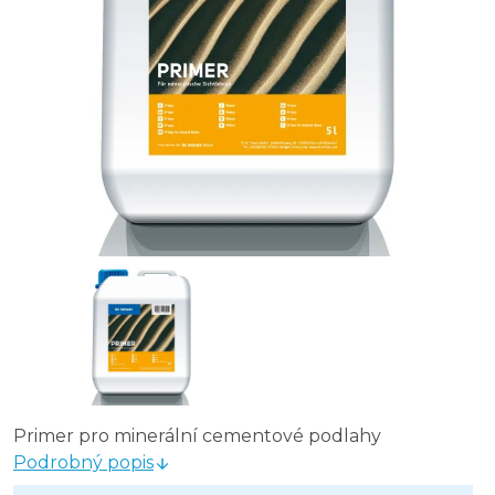
Gallus na podlahy Alpenblumen 4,75 l
Merida LAVABIN Plus 10 l Prostředek na podlahy s les
Primer pro minerální cementové podlahy
Podrobný popis