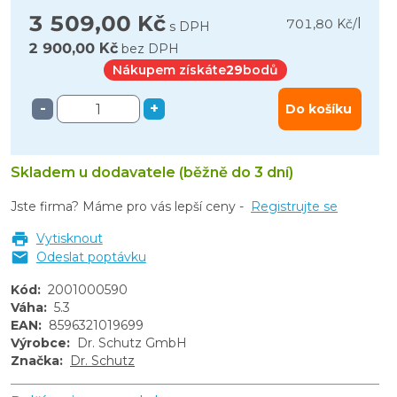
3 509,00 Kč
l
701,80 Kč
/
s DPH
2 900,00 Kč
bez DPH
Nákupem získáte
29
bodů
-
+
Do košíku
Skladem u dodavatele (běžně do 3 dní)
Jste firma? Máme pro vás lepší ceny -
Registrujte se
Vytisknout
Odeslat poptávku
Kód
:
2001000590
Váha
:
5.3
EAN
:
8596321019699
Výrobce
:
Dr. Schutz GmbH
Značka
:
Dr. Schutz