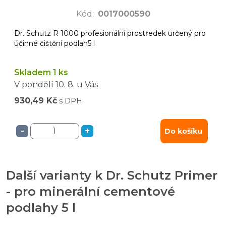
Kód
:
0017000590
Dr. Schutz R 1000 profesionální prostředek určený pro
účinné čištění podlah5 l
Skladem 1 ks
V pondělí
10. 8.
u Vás
930,49 Kč
s DPH
-
+
Do košíku
Další varianty k Dr. Schutz Primer
- pro minerální cementové
podlahy 5 l