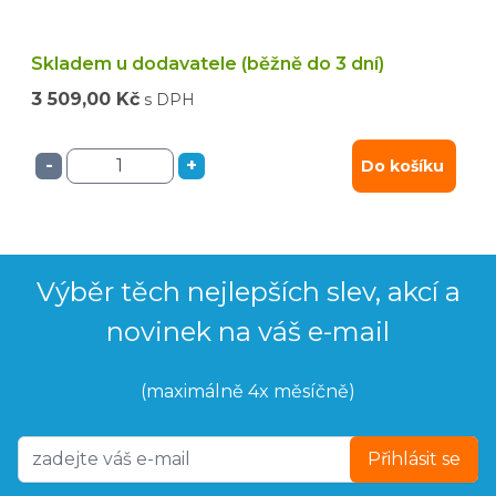
Skladem u dodavatele (běžně do 3 dní)
3 509,00 Kč
s DPH
-
+
Do košíku
Výběr těch nejlepších slev, akcí a
novinek na váš e-mail
(maximálně 4x měsíčně)
Přihlásit se