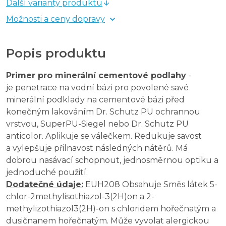
Další varianty produktu
Možnosti a ceny dopravy
Popis produktu
Primer pro minerální cementové podlahy
-
je penetrace na vodní bázi pro povolené savé
minerální podklady na cementové bázi před
konečným lakováním Dr. Schutz PU ochrannou
vrstvou, SuperPU-Siegel nebo Dr. Schutz PU
anticolor. Aplikuje se válečkem. Redukuje savost
a vylepšuje přilnavost následných nátěrů. Má
dobrou nasávací schopnout, jednosměrnou optiku a
jednoduché použití.
Dodatečné údaje:
EUH208 Obsahuje Směs látek 5-
chlor-2methylisothiazol-3(2H)on a 2-
methylizothiazol3(2H)-on s chloridem hořečnatým a
dusičnanem hořečnatým. Může vyvolat alergickou