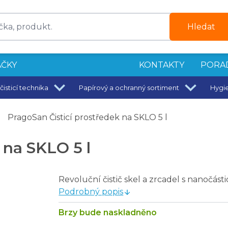
Hledat
ČKY
KONTAKTY
PORA
čisticí technika
Papírový a ochranný sortiment
Hygi
kna na okna
PragoSan Čisticí prostředek na SKLO 5 l
 na SKLO 5 l
5 um
Revoluční čistič skel a zrcadel s nanočás
Podrobný popis
Brzy bude naskladněno
klo s alkoholem 500 ml