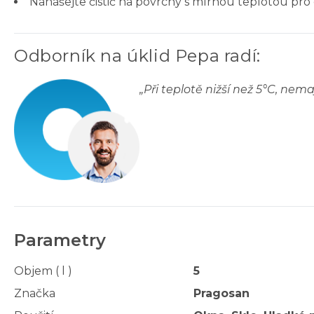
Nanášejte čistič na povrchy s mírnou teplotou pro 
Odborník na úklid Pepa radí
:
„
Při teplotě nižší než 5°C, ne
Parametry
Objem ( l )
5
Značka
Pragosan