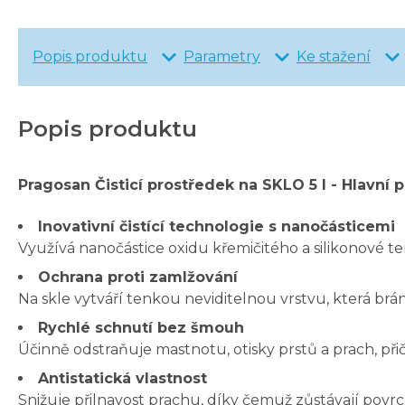
Popis produktu
Parametry
Ke stažení
Popis produktu
Pragosan Čisticí prostředek na SKLO 5 l -
Hlavní p
Inovativní čistící technologie s nanočásticemi
Využívá nanočástice oxidu křemičitého a silikonové te
Ochrana proti zamlžování
Na skle vytváří tenkou neviditelnou vrstvu, která brá
Rychlé schnutí bez šmouh
Účinně odstraňuje mastnotu, otisky prstů a prach, př
Antistatická vlastnost
Snižuje přilnavost prachu, díky čemuž zůstávají povrch