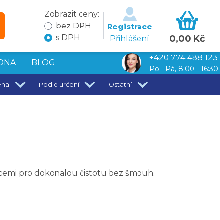
Zobrazit ceny:
bez DPH
Registrace
s DPH
0,00 Kč
Přihlášení
+420 774 488 123
DNA
BLOG
Po - Pá, 8:00 - 16:30
ena
Podle určení
Ostatní
ticemi pro dokonalou čistotu bez šmouh.