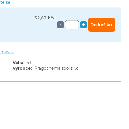
jte se
l
32,67 Kč
/
-
+
Do košíku
optávku
Váha
:
5.1
Výrobce
:
Pragochema spol.s r.o.