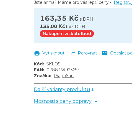
Jste firma? Máme pro vás lepší ceny -
Registru
s alkoholem 750 ml
163,35 Kč
s DPH
135,00 Kč
bez DPH
Nákupem získáte
1
bod
Vytisknout
Porovnat
Odeslat p
Kód
:
SKLO5
EAN
:
0788364923653
Značka
:
PragoSan
Další varianty produktu
Možnosti a ceny dopravy