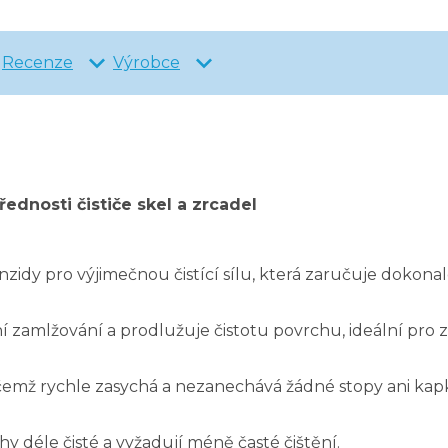
Recenze
Výrobce
řednosti čističe skel a zrcadel
nzidy pro výjimečnou čistící sílu, která zaručuje dokona
ní zamlžování a prodlužuje čistotu povrchu, ideální pro z
ičemž rychle zasychá a nezanechává žádné stopy ani kap
y déle čisté a vyžadují méně časté čištění.