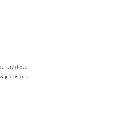
ou utěrkou.
jící čistotu.