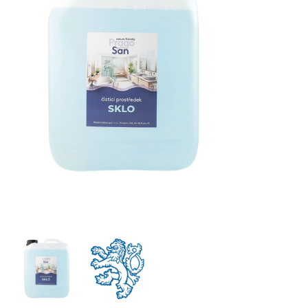
Clin na okna a rámy 750 ml
IO SPLENDO Univerzál - čistič na sklo, okna, zrcadla 
Dr.House čistič na okna ve spreji - 500 ml
Sidolux Nano Code Čistič oken Lemongrass - 500 ml
Iron čistič oken 500 ml
Iron čistič oken s rozprašovačem 1 l
CLEAMEN 112 na okna a rámy 1 l