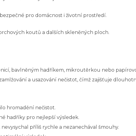
 bezpečné pro domácnost i životní prostředí.
sprchových koutů a dalších skleněných ploch.
lenicí, bavlněným hadříkem, mikroutěrkou nebo papírov
amlžování a usazování nečistot, čímž zajišťuje dlouhotrva
ilo hromadění nečistot.
é hadříky pro nejlepší výsledek.
k nevysychal příliš rychle a nezanechával šmouhy.