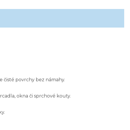
le čisté povrchy bez námahy.
rcadla, okna či sprchové kouty.
ky.