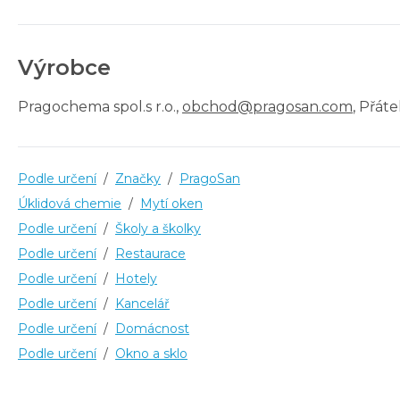
Výrobce
Pragochema spol.s r.o.
,
obchod@pragosan.com
, Přát
Podle určení
/
Značky
/
PragoSan
Úklidová chemie
/
Mytí oken
Podle určení
/
Školy a školky
Podle určení
/
Restaurace
Podle určení
/
Hotely
Podle určení
/
Kancelář
Podle určení
/
Domácnost
Podle určení
/
Okno a sklo