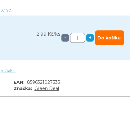
jte se
ks
2,99 Kč
/
-
+
Do košíku
optávku
EAN
:
8596321027335
Značka
:
Green Deal