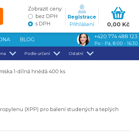
Zobrazit ceny:
bez DPH
Registrace
s DPH
0,00 Kč
Přihlášení
+420 774 488 123
DNA
BLOG
Po - Pá, 8:00 - 16:30
ena
Podle určení
Ostatní
iska 1-dílná hnědá 400 ks
ropylenu (XPP) pro balení studených a teplých