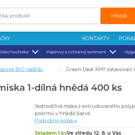
Hledat
ČKY
KONTAKTY
PORA
čisticí technika
Papírový a ochranný sortiment
Hygi
ázové BIO nádobí
Green Deal XPP zatavovací m
miska 1-dílná hnědá 400 ks
Jednodílná miska z extrudovaného polyp
u
pokrmů v hnědé barvě
Podrobný popis
Skladem 1 ks
Ve středu
12. 8.
u Vás
ks