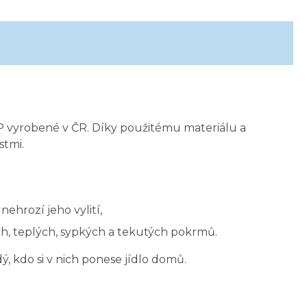
P vyrobené v ČR. Díky použitému materiálu a
stmi.
nehrozí jeho vylití,
, teplých, sypkých a tekutých pokrmů.
ý, kdo si v nich ponese jídlo domů.