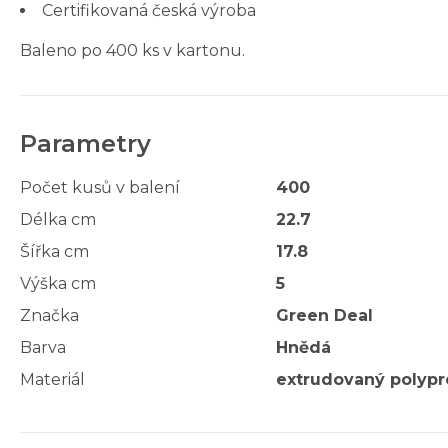
Certifikovaná česká výroba
Baleno po 400 ks v kartonu.
Parametry
Počet kusů v balení
400
Délka cm
22.7
Šířka cm
17.8
Výška cm
5
Značka
Green Deal
Barva
Hnědá
Materiál
extrudovaný polypr