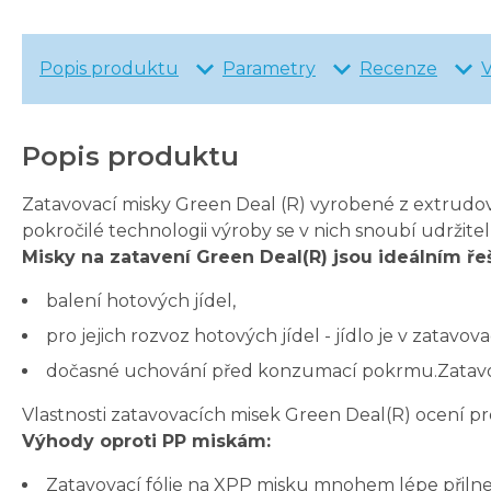
Popis produktu
Parametry
Recenze
Popis produktu
Zatavovací misky Green Deal (R) vyrobené z extrudo
pokročilé technologii výroby se v nich snoubí udržitel
Misky na zatavení Green Deal(R) jsou ideálním ře
balení hotových jídel,
pro jejich rozvoz hotových jídel - jídlo je v zatavo
dočasné uchování před konzumací pokrmu.Zatavova
Vlastnosti zatavovacích misek Green Deal(R) ocení prov
Výhody oproti PP miskám:
Zatavovací fólie na XPP misku mnohem lépe přilne