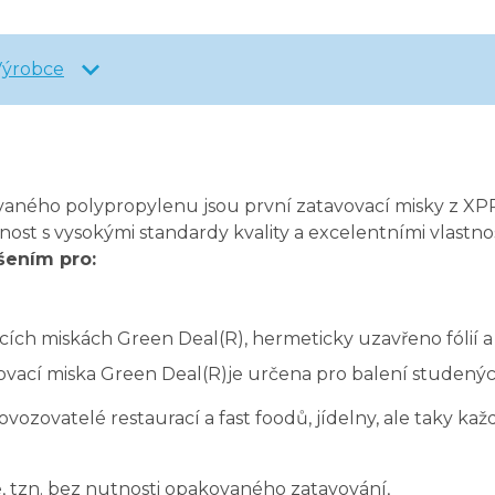
Výrobce
vaného polypropylenu jsou první zatavovací misky z XP
nost s vysokými standardy kvality a excelentními vlastno
šením pro:
vacích miskách Green Deal(R), hermeticky uzavřeno fólií a 
cí miska Green Deal(R)je určena pro balení studených
ozovatelé restaurací a fast foodů, jídelny, ale taky každ
, tzn. bez nutnosti opakovaného zatavování,