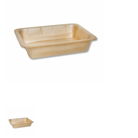
Green Deal XPP zatavovací miska 2-dílná hnědá 400 
Green Deal XPP zatavovací miska 1-dílná bílá 400 ks