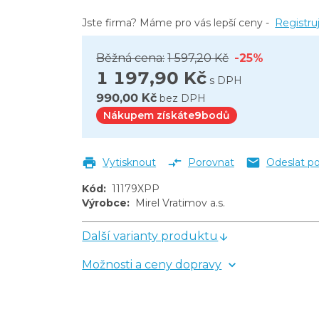
ks
Jste firma? Máme pro vás lepší ceny -
Registru
Běžná cena:
1 597,20 Kč
-25%
1 197,90 Kč
s DPH
990,00 Kč
bez DPH
Nákupem získáte
9
bodů
Vytisknout
Porovnat
Odeslat p
Kód
:
11179XPP
Výrobce
:
Mirel Vratimov a.s.
Další varianty produktu
Možnosti a ceny dopravy