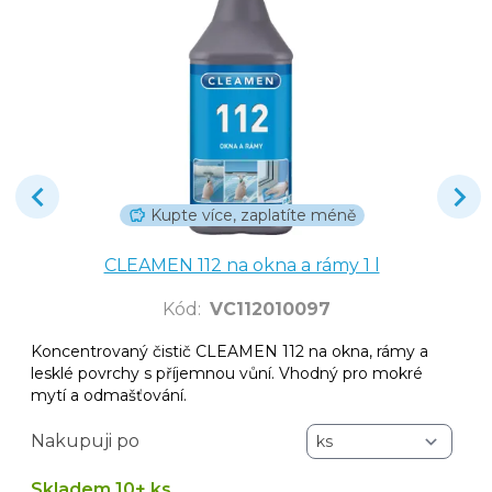
Kupte více, zaplatíte méně
CLEAMEN 112 na okna a rámy 1 l
Kód
:
VC112010097
Koncentrovaný čistič CLEAMEN 112 na okna, rámy a
lesklé povrchy s příjemnou vůní. Vhodný pro mokré
mytí a odmašťování.
Nakupuji po
Skladem 10+ ks