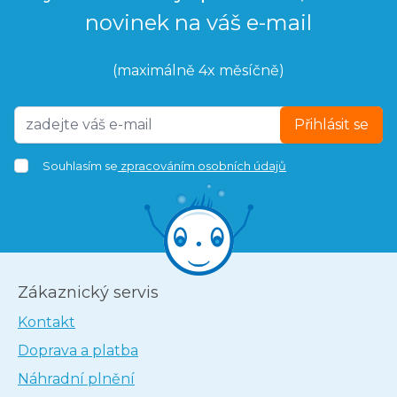
novinek na váš e-mail
(maximálně 4x měsíčně)
Přihlásit se
Souhlasím se
zpracováním osobních údajů
Zákaznický servis
Kontakt
Doprava a platba
Náhradní plnění