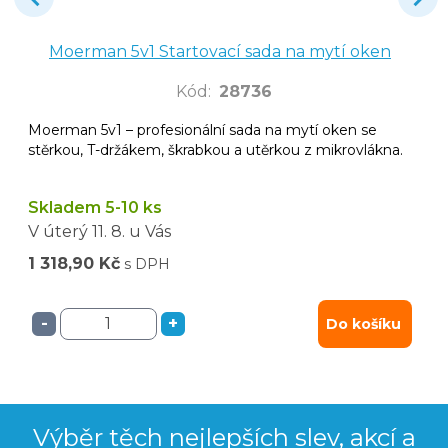
Moerman 5v1 Startovací sada na mytí oken
Kód
:
28736
Moerman 5v1 – profesionální sada na mytí oken se
stěrkou, T-držákem, škrabkou a utěrkou z mikrovlákna.
Skladem 5-10 ks
V úterý
11. 8.
u Vás
1 318,90 Kč
s DPH
-
+
Do košíku
Výběr těch nejlepších slev, akcí a