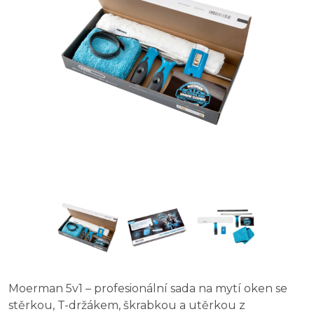
UNGER PRO Advanced Kit 4v1 - sada na mytí oken
UNGER ErgoTec NINJA Starter Kit 2v1 - profesionální 
UNGER AKN12 ErgoTec Ninja Profesionální sada na myt
Moerman 5v1 – profesionální sada na mytí oken se
stěrkou, T-držákem, škrabkou a utěrkou z