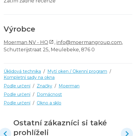
Zatím žádné recenze
Výrobce
Moerman NV - HQ
,
info@moermangroup.com
,
Schutterijstraat 25, Meulebeke, 876 0
Úklidová technika
/
Mytí oken / Okenní program
/
Kompletní sady na okna
Podle určení
/
Značky
/
Moerman
Podle určení
/
Domácnost
Podle určení
/
Okno a sklo
Ostatní zákazníci si také
prohlíželi