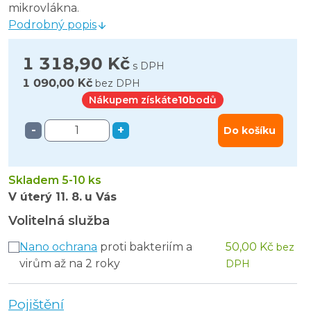
mikrovlákna.
Podrobný popis
1 318,90 Kč
s DPH
1 090,00 Kč
bez DPH
Nákupem získáte
10
bodů
-
+
Do košíku
Skladem 5-10 ks
V úterý
11. 8.
u Vás
Volitelná služba
Nano ochrana
proti bakteriím a
50,00 Kč
bez
virům až na 2 roky
DPH
Pojištění