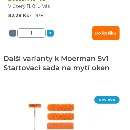
V úterý
11. 8.
u Vás
82,28 Kč
s DPH
-
+
Do košíku
Další varianty k Moerman 5v1
Startovací sada na mytí oken
Novinka