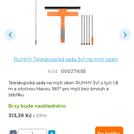
RUHHY Teleskopická sada 3v1 na mytí oken
Kód
:
00027685
Teleskopická sada na mytí oken RUHHY 3v1 s tyčí 1,8
m a otočnou hlavou 180° pro mytí bez šmouh a
žebříku.
Brzy bude naskladněno
313,39 Kč
s DPH
-
+
Do košíku