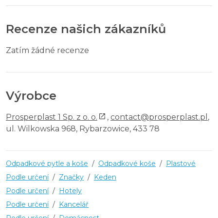
Recenze našich zákazníků
Zatím žádné recenze
Výrobce
Prosperplast 1 Sp. z o. o.
,
contact@prosperplast.pl
,
ul. Wilkowska 968, Rybarzowice, 433 78
Odpadkové pytle a koše
/
Odpadkové koše
/
Plastové
Podle určení
/
Značky
/
Keden
Podle určení
/
Hotely
Podle určení
/
Kancelář
Podle určení
/
Domácnost