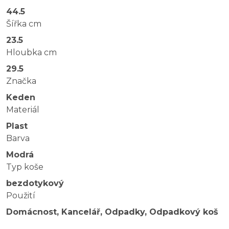
44.5
Šířka cm
23.5
Hloubka cm
29.5
Značka
Keden
Materiál
Plast
Barva
Modrá
Typ koše
bezdotykový
Použití
Domácnost, Kancelář, Odpadky, Odpadkový koš