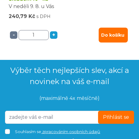
V neděli
9. 8.
u Vás
240,79 Kč
s DPH
-
+
Do košíku
Výběr těch nejlepších slev, akcí a
novinek na váš e-mail
(maximálně 4x měsíčně)
Přihlásit se
Souhlasím se
zpracováním osobních údajů