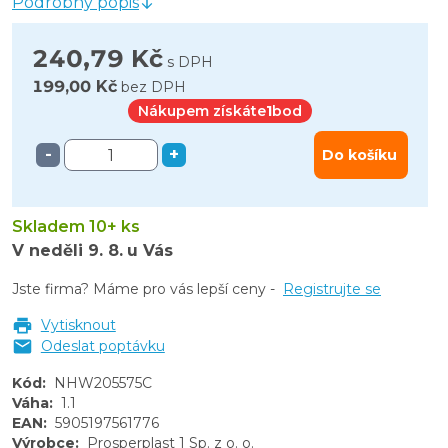
Podrobný popis
240,79 Kč
s DPH
199,00 Kč
bez DPH
Nákupem získáte
1
bod
-
+
Do košíku
Skladem 10+ ks
V neděli
9. 8.
u Vás
Jste firma? Máme pro vás lepší ceny -
Registrujte se
Vytisknout
Odeslat poptávku
Kód
:
NHW205575C
Váha
:
1.1
EAN
:
5905197561776
Výrobce
:
Prosperplast 1 Sp. z o. o.