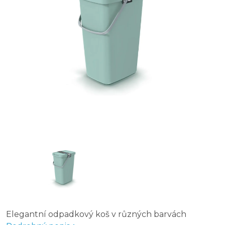
Odpadkový koš na tříděný odpad Fit Bin gray 20 l, žlutý
Odpadkový koš COMPACTA Q FLAP - objem 25 l, barva:
Odpadkový koš na tříděný odpad 28 l s víkem - modrý,
Odpadkový koš COMPACTA Q FLAP PLUS set, objem 3 x
Odpadkový koš na tříděný odpad Fit Bin gray 53 l, žlutý
Odpadkový koš na tříděný odpad Fit Bin black 20 l, mo
Elegantní odpadkový koš v různých barvách