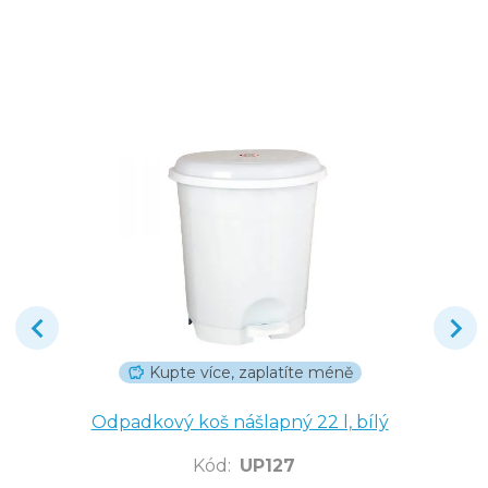
Kupte více, zaplatíte méně
Odpadkový koš nášlapný 22 l, bílý
Kód
:
UP127