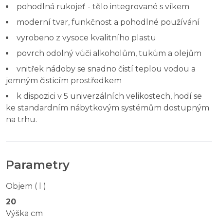
pohodlná rukojeť - tělo integrované s víkem
moderní tvar, funkčnost a pohodlné používání
vyrobeno z vysoce kvalitního plastu
povrch odolný vůči alkoholům, tukům a olejům
vnitřek nádoby se snadno čistí teplou vodou a
jemným čisticím prostředkem
k dispozici v 5 univerzálních velikostech, hodí se
ke standardním nábytkovým systémům dostupným
na trhu.
Parametry
Objem ( l )
20
Výška cm