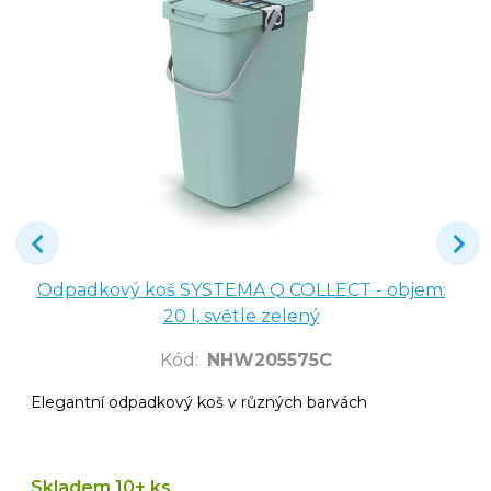
Odpadkový koš SYSTEMA Q COLLECT - objem:
20 l, světle zelený
Kód
:
NHW205575C
Elegantní odpadkový koš v různých barvách
Skladem 10+ ks