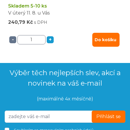
Skladem 5-10 ks
V úterý
11. 8.
u Vás
240,79 Kč
s DPH
-
+
Do košíku
Výběr těch nejlepších slev, akcí a
novinek na váš e-mail
(maximálně 4x měsíčně)
Přihlásit se
Souhlasím se
zpracováním osobních údajů