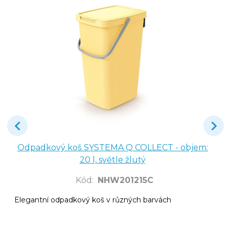
Odpadkový koš SYSTEMA Q COLLECT - objem:
20 l, světle žlutý
Kód
:
NHW201215C
Elegantní odpadkový koš v různých barvách