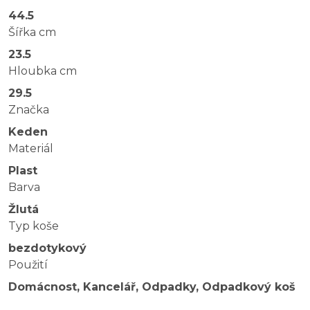
44.5
Šířka cm
23.5
Hloubka cm
29.5
Značka
Keden
Materiál
Plast
Barva
Žlutá
Typ koše
bezdotykový
Použití
Domácnost, Kancelář, Odpadky, Odpadkový koš