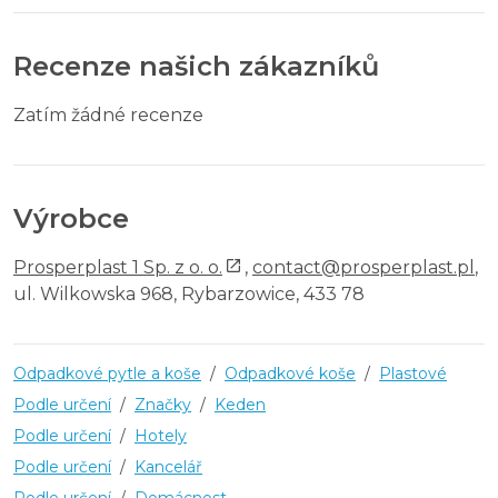
Recenze našich zákazníků
Zatím žádné recenze
Výrobce
Prosperplast 1 Sp. z o. o.
,
contact@prosperplast.pl
,
ul. Wilkowska 968, Rybarzowice, 433 78
Odpadkové pytle a koše
/
Odpadkové koše
/
Plastové
Podle určení
/
Značky
/
Keden
Podle určení
/
Hotely
Podle určení
/
Kancelář
Podle určení
/
Domácnost