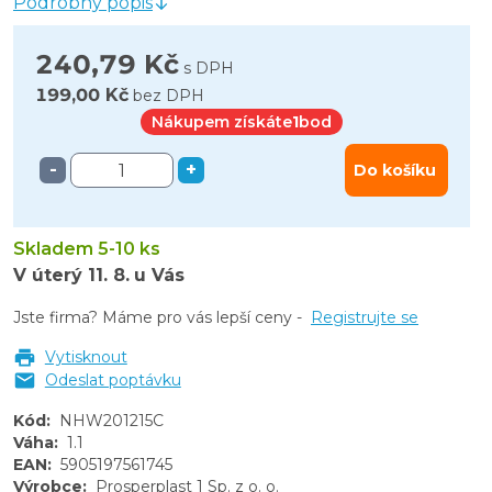
Podrobný popis
240,79 Kč
s DPH
199,00 Kč
bez DPH
Nákupem získáte
1
bod
-
+
Do košíku
Skladem 5-10 ks
V úterý
11. 8.
u Vás
Jste firma? Máme pro vás lepší ceny -
Registrujte se
Vytisknout
Odeslat poptávku
Kód
:
NHW201215C
Váha
:
1.1
EAN
:
5905197561745
Výrobce
:
Prosperplast 1 Sp. z o. o.