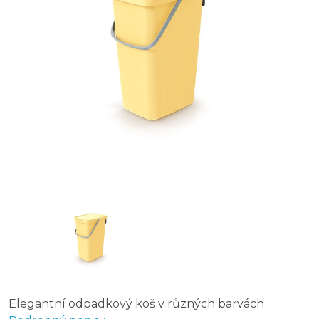
Odpadkový koš KADDI Q s filtrem - objem: 25 l, barva:
Odpadkový koš na tříděný odpad Fit Bin gray 20 l, žlutý
Odpadkový koš na tříděný odpad Flap Bin černý 75 l, 
Náhradní uhlíkové filtry do odpadkových košů Kaddi Q 
Elegantní odpadkový koš v různých barvách