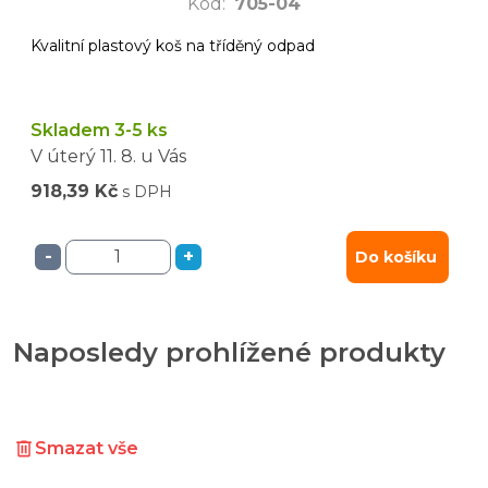
Kód
:
705-04
Kvalitní plastový koš na tříděný odpad
Skladem 3-5 ks
V úterý
11. 8.
u Vás
918,39 Kč
s DPH
-
+
Do košíku
Naposledy prohlížené produkty
Smazat vše