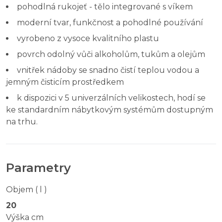
pohodlná rukojeť - tělo integrované s víkem
moderní tvar, funkčnost a pohodlné používání
vyrobeno z vysoce kvalitního plastu
povrch odolný vůči alkoholům, tukům a olejům
vnitřek nádoby se snadno čistí teplou vodou a
jemným čisticím prostředkem
k dispozici v 5 univerzálních velikostech, hodí se
ke standardním nábytkovým systémům dostupným
na trhu.
Parametry
Objem ( l )
20
Výška cm