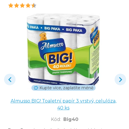
Kupte více, zaplatíte méně
Almusso BIG! Toaletní papír 3 vrstvý, celulóza,
40 ks
Kód
:
Big40