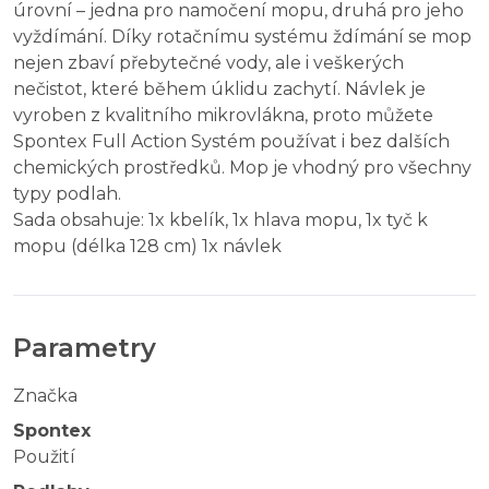
úrovní – jedna pro namočení mopu, druhá pro jeho
vyždímání. Díky rotačnímu systému ždímání se mop
nejen zbaví přebytečné vody, ale i veškerých
nečistot, které během úklidu zachytí. Návlek je
vyroben z kvalitního mikrovlákna, proto můžete
Spontex Full Action Systém používat i bez dalších
chemických prostředků. Mop je vhodný pro všechny
typy podlah.
Sada obsahuje: 1x kbelík, 1x hlava mopu, 1x tyč k
mopu (délka 128 cm) 1x návlek
Parametry
Značka
Spontex
Použití