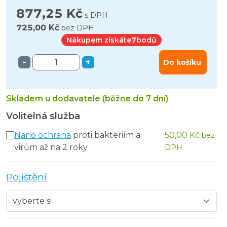
877,25 Kč
s DPH
725,00 Kč
bez DPH
Nákupem získáte
7
bodů
-
+
Do košíku
Skladem u dodavatele (běžne do 7 dní)
Volitelná služba
Nano ochrana
proti bakteriím a
50,00 Kč
bez
virům až na 2 roky
DPH
Pojištění