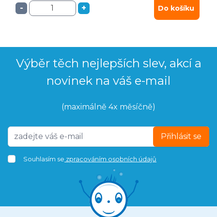
-
+
Do košíku
Výběr těch nejlepších slev, akcí a
novinek na váš e-mail
(maximálně 4x měsíčně)
Přihlásit se
Souhlasím se
zpracováním osobních údajů