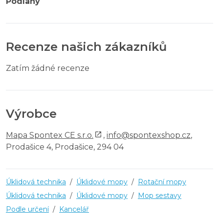
Podlahy
Recenze našich zákazníků
Zatím žádné recenze
Výrobce
Mapa Spontex CE s.r.o.
,
info@spontexshop.cz
,
Prodašice 4, Prodašice, 294 04
Úklidová technika
/
Úklidové mopy
/
Rotační mopy
Úklidová technika
/
Úklidové mopy
/
Mop sestavy
Podle určení
/
Kancelář