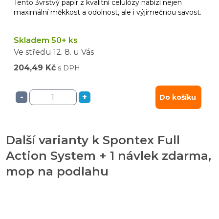
Tento 3vrstvý papír z kvalitní celulózy nabízí nejen
maximální měkkost a odolnost, ale i výjimečnou savost.
Skladem 50+ ks
Ve středu
12. 8.
u Vás
204,49 Kč
s DPH
-
+
Do košíku
Další varianty k Spontex Full
Action System + 1 návlek zdarma,
mop na podlahu