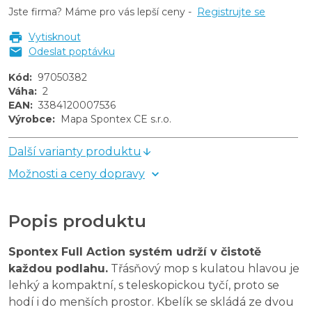
Jste firma? Máme pro vás lepší ceny -
Registrujte se
Vytisknout
Odeslat poptávku
Kód
:
97050382
Váha
:
2
EAN
:
3384120007536
Výrobce
:
Mapa Spontex CE s.r.o.
Další varianty produktu
Možnosti a ceny dopravy
Popis produktu
Spontex Full Action systém udrží v čistotě
každou podlahu.
Třásňový mop s kulatou hlavou je
lehký a kompaktní, s teleskopickou tyčí, proto se
hodí i do menších prostor. Kbelík se skládá ze dvou