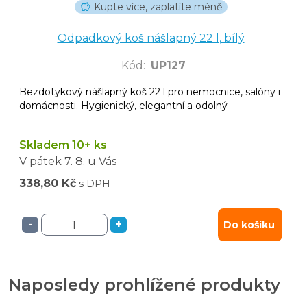
Kupte více, zaplatíte méně
Odpadkový koš nášlapný 22 l, bílý
Kód
:
UP127
Bezdotykový nášlapný koš 22 l pro nemocnice, salóny i
domácnosti. Hygienický, elegantní a odolný
Skladem 10+ ks
V pátek
7. 8.
u Vás
338,80 Kč
s DPH
-
+
Do košíku
Naposledy prohlížené produkty