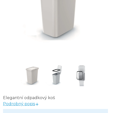
Náhradní uhlíkové filtry do odpadkových košů Kaddi Q 
Odpadkový koš na tříděný odpad 28 l - černý, směsný
Odpadkový koš plastový 26 l - béžový
Odpadkový koš plastový 16 l - béžový
Elegantní odpadkový koš
Podrobný popis