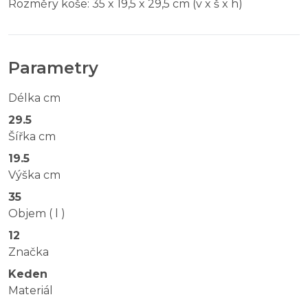
Rozměry koše: 35 x 19,5 x 29,5 cm (v x š x h)
Parametry
Délka cm
29.5
Šířka cm
19.5
Výška cm
35
Objem ( l )
12
Značka
Keden
Materiál