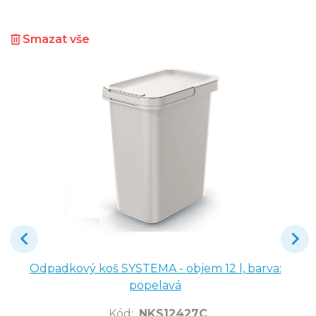
Smazat vše
Odpadkový koš SYSTEMA - objem 12 l, barva:
popelavá
Kód
:
NKS12427C