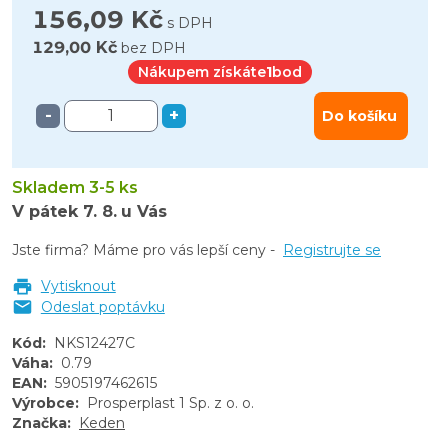
156,09 Kč
s DPH
129,00 Kč
bez DPH
Nákupem získáte
1
bod
-
+
Do košíku
Skladem 3-5 ks
V pátek
7. 8.
u Vás
Jste firma? Máme pro vás lepší ceny -
Registrujte se
Vytisknout
Odeslat poptávku
Kód
:
NKS12427C
Váha
:
0.79
EAN
:
5905197462615
Výrobce
:
Prosperplast 1 Sp. z o. o.
Značka
:
Keden