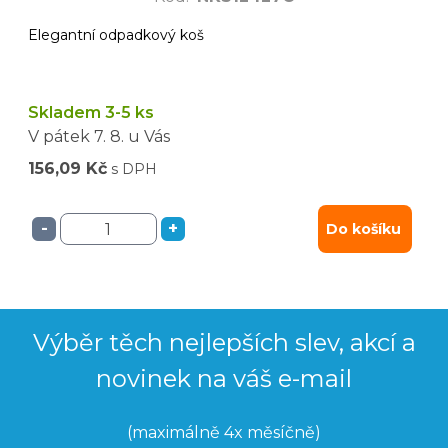
Elegantní odpadkový koš
Skladem 3-5 ks
V pátek
7. 8.
u Vás
156,09 Kč
s DPH
-
+
Do košíku
Výběr těch nejlepších slev, akcí a
novinek na váš e-mail
(maximálně 4x měsíčně)