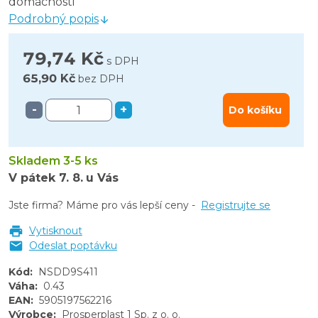
domácnosti
Podrobný popis
79,74 Kč
s DPH
65,90 Kč
bez DPH
-
+
Do košíku
Skladem 3-5 ks
V pátek
7. 8.
u Vás
Jste firma? Máme pro vás lepší ceny -
Registrujte se
Vytisknout
Odeslat poptávku
Kód
:
NSDD9S411
Váha
:
0.43
EAN
:
5905197562216
Výrobce
:
Prosperplast 1 Sp. z o. o.