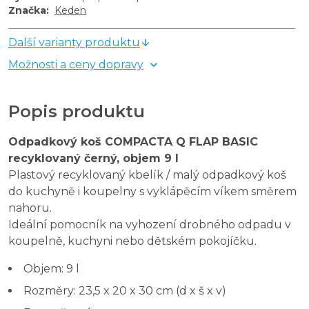
Značka
:
Keden
Další varianty produktu
Možnosti a ceny dopravy
Popis produktu
Odpadkový koš COMPACTA Q FLAP BASIC
recyklovaný černý, objem 9 l
Plastový recyklovaný kbelík / malý odpadkový koš
do kuchyně i koupelny s vyklápěcím víkem směrem
nahoru.
Ideální pomocník na vyhození drobného odpadu v
koupelně, kuchyni nebo dětském pokojíčku.
Objem: 9 l
Rozměry: 23,5 x 20 x 30 cm (d x š x v)