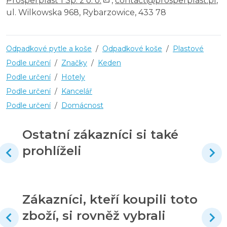
Prosperplast 1 Sp. z o. o.
,
contact@prosperplast.pl
,
ul. Wilkowska 968, Rybarzowice, 433 78
Odpadkové pytle a koše
/
Odpadkové koše
/
Plastové
Podle určení
/
Značky
/
Keden
Podle určení
/
Hotely
Podle určení
/
Kancelář
Podle určení
/
Domácnost
Ostatní zákazníci si také
prohlíželi
Zákazníci, kteří koupili toto
zboží, si rovněž vybrali