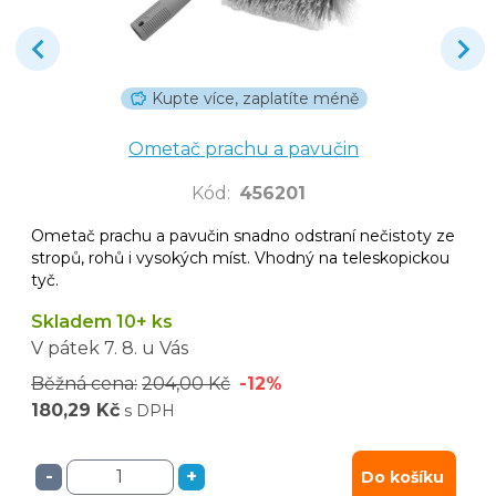
Kupte více, zaplatíte méně
Ometač prachu a pavučin
Kód
:
456201
Ometač prachu a pavučin snadno odstraní nečistoty ze
stropů, rohů i vysokých míst. Vhodný na teleskopickou
tyč.
Skladem 10+ ks
V pátek
7. 8.
u Vás
Běžná cena:
204,00 Kč
-12%
180,29 Kč
s DPH
-
+
Do košíku