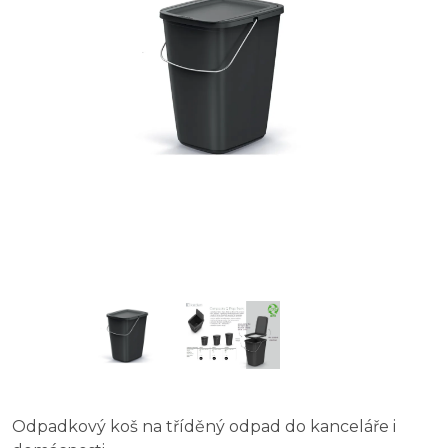
Odpadkový koš na tříděný odpad Fit Bin black 75 l, mo
Odpadkový koš na tříděný odpad Fit Bin gray 20 l, še
Odpadkový koš plastový 26 l - béžový
Odpadkový koš na tříděný odpad do kanceláře i