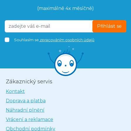
(maximálně 4x měsíčně)
Přihlásit se
Souhlasím se
zpracováním osobních údajů
Zákaznický servis
Kontakt
Doprava a platba
Náhradní plnění
Vrácení a reklamace
Obchodní podmínky