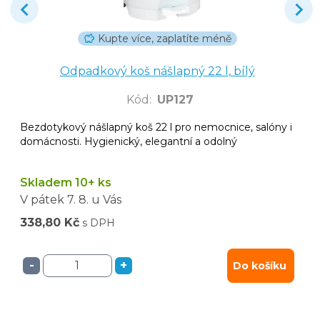
Kupte více, zaplatíte méně
Odpadkový koš nášlapný 22 l, bílý
Kód
:
UP127
Bezdotykový nášlapný koš 22 l pro nemocnice, salóny i
domácnosti. Hygienický, elegantní a odolný
Skladem 10+ ks
V pátek
7. 8.
u Vás
338,80 Kč
s DPH
-
+
Do košíku