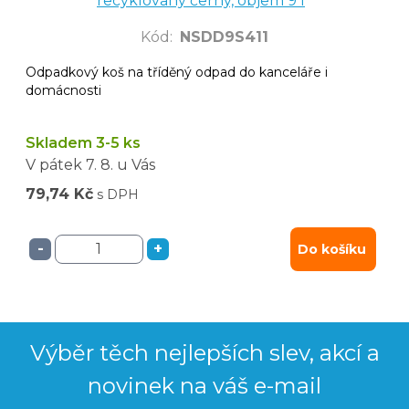
recyklovaný černý, objem 9 l
Kód
:
NSDD9S411
Odpadkový koš na tříděný odpad do kanceláře i
domácnosti
Skladem 3-5 ks
V pátek
7. 8.
u Vás
79,74 Kč
s DPH
-
+
Do košíku
Výběr těch nejlepších slev, akcí a
novinek na váš e-mail