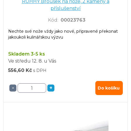
RUHHY Brousek na nože, 2 kameny a
příslušenství
Kód
:
00023763
Nechte své nože vždy jako nové, připravené překonat
jakoukoli kulinářskou výzvu
Skladem 3-5 ks
Ve středu
12. 8.
u Vás
556,60 Kč
s DPH
-
+
Do košíku