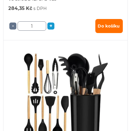
284,35 Kč
s DPH
-
+
Do košíku