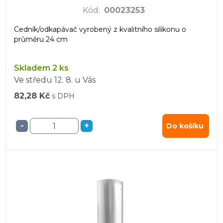
Kód
:
00023253
Cedník/odkapávač vyrobený z kvalitního silikonu o
průměru 24 cm
Skladem 2 ks
Ve středu
12. 8.
u Vás
82,28 Kč
s DPH
-
+
Do košíku