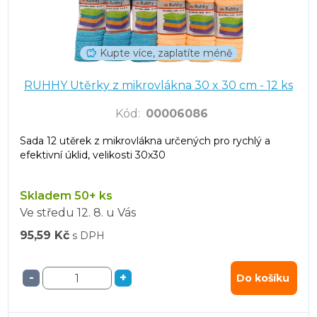
Kupte více, zaplatíte méně
RUHHY Utěrky z mikrovlákna 30 x 30 cm - 12 ks
Kód
:
00006086
Sada 12 utěrek z mikrovlákna určených pro rychlý a
efektivní úklid, velikosti 30x30
Skladem 50+ ks
Ve středu
12. 8.
u Vás
95,59 Kč
s DPH
-
+
Do košíku