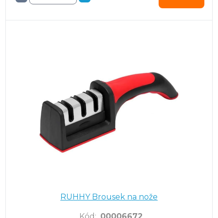
RUHHY Brousek na nože
Kód
:
00006672