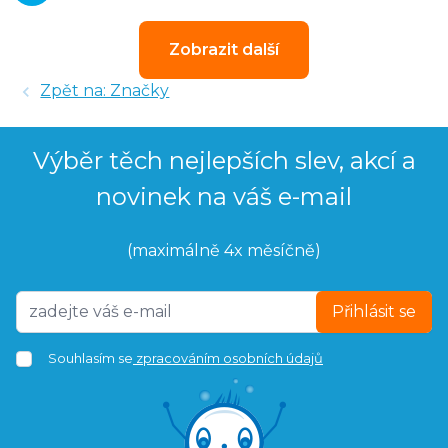
Zobrazit další
Zpět na: Značky
Výběr těch nejlepších slev, akcí a
novinek na váš e-mail
(maximálně 4x měsíčně)
Přihlásit se
Souhlasím se
zpracováním osobních údajů