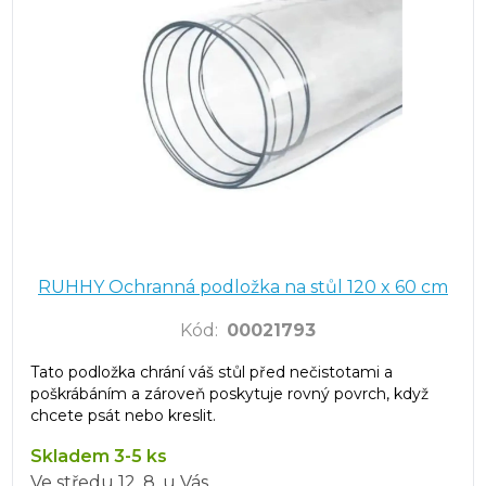
RUHHY Ochranná podložka na stůl 120 x 60 cm
Kód
:
00021793
Tato podložka chrání váš stůl před nečistotami a
poškrábáním a zároveň poskytuje rovný povrch, když
chcete psát nebo kreslit.
Skladem 3-5 ks
Ve středu
12. 8.
u Vás