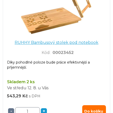
RUHHY Bambusový stolek pod notebook
Kód
:
00023452
Díky pohodlné poloze bude práce efektivnější a
příjemnější.
Skladem 2 ks
Ve středu
12. 8.
u Vás
543,29 Kč
s DPH
-
+
Do košíku